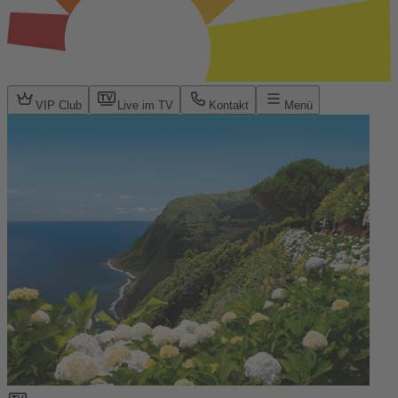
VIP Club
Live im TV
Kontakt
Menü