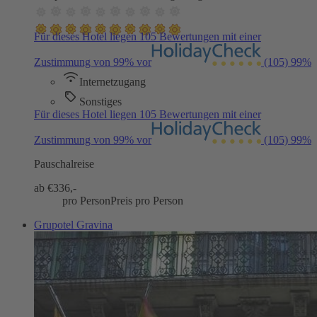
Für dieses Hotel liegen 105 Bewertungen mit einer
Zustimmung von 99% vor
(105)
99%
Internetzugang
Sonstiges
Für dieses Hotel liegen 105 Bewertungen mit einer
Zustimmung von 99% vor
(105)
99%
Pauschalreise
ab €
336,-
pro Person
Preis pro Person
Grupotel Gravina