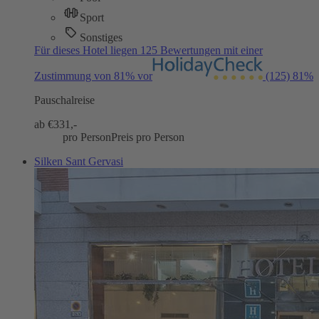
Sport
Sonstiges
Für dieses Hotel liegen 125 Bewertungen mit einer
Zustimmung von 81% vor
(125)
81%
Pauschalreise
ab €
331,-
pro Person
Preis pro Person
Silken Sant Gervasi