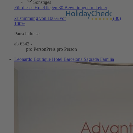
Sonstiges
Für dieses Hotel liegen 30 Bewertungen mit einer
Zustimmung von 100% vor
(30)
100%
Pauschalreise
ab €
342,-
pro Person
Preis pro Person
Leonardo Boutique Hotel Barcelona Sagrada Familia