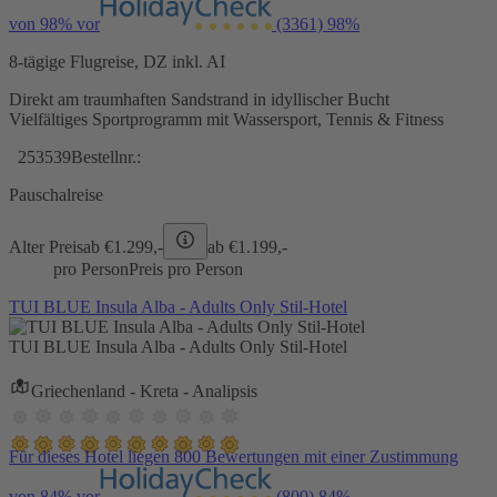
von 98% vor
(3361)
98%
8-tägige Flugreise, DZ inkl. AI
Direkt am traumhaften Sandstrand in idyllischer Bucht
Vielfältiges Sportprogramm mit Wassersport, Tennis & Fitness
253539
Bestellnr.:
Pauschalreise
Alter Preis
ab €
1.299,-
ab €
1.199,-
pro Person
Preis pro Person
TUI BLUE Insula Alba - Adults Only Stil-Hotel
TUI BLUE Insula Alba - Adults Only Stil-Hotel
Griechenland - Kreta - Analipsis
Für dieses Hotel liegen 800 Bewertungen mit einer Zustimmung
von 84% vor
(800)
84%