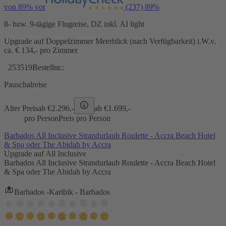
von 89% vor
(237)
89%
8- bzw. 9-tägige Flugreise, DZ inkl. AI light
Upgrade auf Doppelzimmer Meerblick (nach Verfügbarkeit) i.W.v.
ca. € 134,- pro Zimmer
253519
Bestellnr.:
Pauschalreise
Alter Preis
ab €
2.296,-
ab €
1.699,-
pro Person
Preis pro Person
Barbados All Inclusive Strandurlaub Roulette - Accra Beach Hotel
& Spa oder The Abidah by Accra
Upgrade auf All Inclusive
Barbados All Inclusive Strandurlaub Roulette - Accra Beach Hotel
& Spa oder The Abidah by Accra
Barbados -Karibik - Barbados