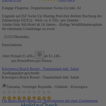
8-tägige Flugreise, Doppelzimmer Swim-Up inkl. AI
Upgrade auf DZ Swim Up Sharing Pool (bei direkter Buchung des
Zimmertyps DZX2) - Wert: ca. € 550,- pro Zimmer
Adults Only Stil-Hotel ab 16 Jahren – Ruhige Wohlfühlatmosphäre
für erholsame Urlaubstage zu zweit
253537
Bestellnr.:
Pauschalreise
Alter Preis
ab €
1.456,-
ab €
1.249,-
pro Person
Preis pro Person
Kiwengwa Beach Resort - Traumurlaub inkl. Safari
Ausflugspaket geschenkt
Kiwengwa Beach Resort - Traumurlaub inkl. Safari
Tansania, Vereinigte Republik - Ostküste - Kiwengwa
Für dieses Hotel liegen 237 Bewertungen mit einer Zustimmung