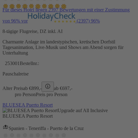
Für dieses Hotel liegen 2397 Bewertungen mit einer Zustimmung
von 96% vor
(2397)
96%
8-tägige Flugreise, DZ inkl. AI
Charmante Anlage im landestypischen, kretischen Dorfstil
Tagesanimation, Live-Musik und Shows am Abend sorgen für
Unterhaltung
253001
Bestellnr.:
Pauschalreise
Alter Preis
ab €
899,-
ab €
697,-
pro Person
Preis pro Person
BLUESEA Puerto Resort
Upgrade auf All Inclusive
BLUESEA Puerto Resort
Spanien - Teneriffa - Puerto de la Cruz