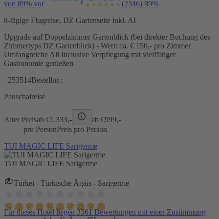
von 89% vor
(2346)
89%
8-tägige Flugreise, DZ Gartenseite inkl. AI
Upgrade auf Doppelzimmer Gartenblick (bei direkter Buchung des
Zimmertyps DZ Gartenblick) - Wert: ca. € 150,- pro Zimmer
Umfangreiche All Inclusive Verpflegung mit vielfältiger
Gastronomie genießen
253514
Bestellnr.:
Pauschalreise
Alter Preis
ab €
1.333,-
ab €
999,-
pro Person
Preis pro Person
TUI MAGIC LIFE Sarigerme
TUI MAGIC LIFE Sarigerme
Türkei - Türkische Ägäis - Sarigerme
Für dieses Hotel liegen 3361 Bewertungen mit einer Zustimmung