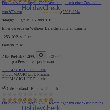
Für dieses Hotel liegen 7793 Bewertungen mit einer Zustimmung
von 87% vor
(7793)
87%
8-tägige Flugreise, DZ inkl. HP
Einer der größten Wellness-Bereiche auf Gran Canaria
253100
Bestellnr.:
Pauschalreise
Alter Preis
ab €
1.699,-
ab €
1.005,-
pro Person
Preis pro Person
TUI MAGIC LIFE Plimmiri
TUI MAGIC LIFE Plimmiri
Griechenland - Rhodos - Plimmiri
Für dieses Hotel liegen 2346 Bewertungen mit einer Zustimmung