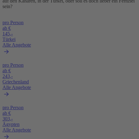
auf den Kanaren, in der Türkei, oder soll es doch lieber ein Fernziel
sein?
pro Person
ab €
145,-
Türkei
Alle Angebote
pro Person
ab €
243,-
Griechenland
Alle Angebote
pro Person
ab €
303,-
Ägypten
Alle Angebote