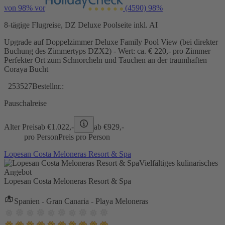
von 98% vor
(4590)
98%
8-tägige Flugreise, DZ Deluxe Poolseite inkl. AI
Upgrade auf Doppelzimmer Deluxe Family Pool View (bei direkter
Buchung des Zimmertyps DZX2) - Wert: ca. € 220,- pro Zimmer
Perfekter Ort zum Schnorcheln und Tauchen an der traumhaften
Coraya Bucht
253527
Bestellnr.:
Pauschalreise
Alter Preis
ab €
1.022,-
ab €
929,-
pro Person
Preis pro Person
Lopesan Costa Meloneras Resort & Spa
Vielfältiges kulinarisches
Angebot
Lopesan Costa Meloneras Resort & Spa
Spanien - Gran Canaria - Playa Meloneras