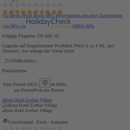
Für dieses Hotel liegen 6893 Bewertungen mit einer Zustimmung
von 96% vor
(6893)
96%
8-tägige Flugreise, DZ inkl. AI
Upgrade auf Doppelzimmer Poolblick (Wert: € ca. € 84,- pro
Zimmer) - nur solange der Vorrat reicht
253504
Bestellnr.:
Pauschalreise
Alter Preis
ab €
833,-
ab €
666,-
pro Person
Preis pro Person
allsun Hotel Zorbas Village
allsun Hotel Zorbas Village
Griechenland - Kreta - Anissaras