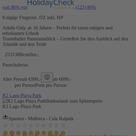
von 86% vor
(125)
86%
8-tägige Flugreise, DZ inkl. HP
Adults Only ab 16 Jahren – Perfekt für einen ruhigen und
erholsamen Urlaub
Traumhafter Panoramablick – Genießen Sie den Ausblick auf den
Atlantik und den Teide
253538
Bestellnr.:
Pauschalreise
Alter Preis
ab €
999,-
ab €
699,-
pro Person
Preis pro Person
R2 Lago Playa Park
Badeurlaub zum Spitzenpreis
R2 Lago Playa Park
Spanien - Mallorca - Cala Ratjada