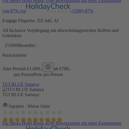
Für dieses Hotel liegen 3390 Bewertungen mit einer Zustimmung
von 87% vor
(3390)
87%
8-tägige Flugreise, DZ inkl. AI
All Inclusive Verpflegung mit abwechslungsreichen Buffets und
Getränken
253009
Bestellnr.:
Pauschalreise
Alter Preis
ab €
1.099,-
ab €
788,-
pro Person
Preis pro Person
TUI BLUE Samaya
TUI BLUE Samaya
Ägypten - Marsa Alam
Für dieses Hotel liegen 4590 Bewertungen mit einer Zustimmung