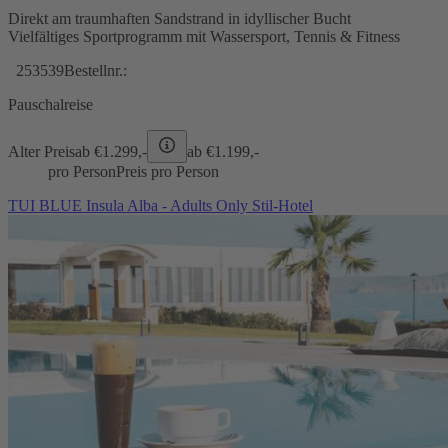
Direkt am traumhaften Sandstrand in idyllischer Bucht
Vielfältiges Sportprogramm mit Wassersport, Tennis & Fitness
253539
Bestellnr.:
Pauschalreise
Alter Preis
ab €
1.299,-
ab €
1.199,-
pro Person
Preis pro Person
TUI BLUE Insula Alba - Adults Only Stil-Hotel