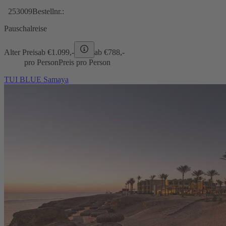
253009
Bestellnr.:
Pauschalreise
Alter Preis
ab €
1.099,-
ab €
788,-
pro Person
Preis pro Person
TUI BLUE Samaya