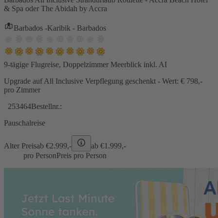
& Spa oder The Abidah by Accra
Barbados -Karibik - Barbados
9-tägige Flugreise, Doppelzimmer Meerblick inkl. AI
Upgrade auf All Inclusive Verpflegung geschenkt - Wert: € 798,-
pro Zimmer
253464
Bestellnr.:
Pauschalreise
Alter Preis
ab €
2.999,-
ab €
1.999,-
pro Person
Preis pro Person