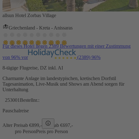
allsun Hotel Zorbas Village
Griechenland - Kreta - Anissaras
Für dieses Hotel liegen 2389 Bewertungen mit einer Zustimmung
von 96% vor
(2389)
96%
8-tägige Flugreise, DZ inkl. AI
Charmante Anlage im landestypischen, kretischen Dorfstil
Tagesanimation, Live-Musik und Shows am Abend sorgen für
Unterhaltung
253001
Bestellnr.:
Pauschalreise
Alter Preis
ab €
899,-
ab €
697,-
pro Person
Preis pro Person