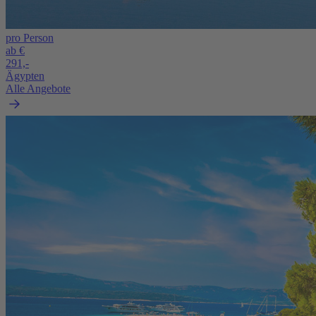
pro Person
ab €
291,-
Ägypten
Alle Angebote