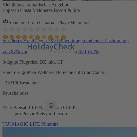
Vielfältiges kulinarisches Angebot
Lopesan Costa Meloneras Resort & Spa
Spanien - Gran Canaria - Playa Meloneras
Für dieses Hotel liegen 7810 Bewertungen mit einer Zustimmung
von 87% vor
(7810)
87%
8-tägige Flugreise, DZ inkl. HP
Einer der größten Wellness-Bereiche auf Gran Canaria
253100
Bestellnr.:
Pauschalreise
Alter Preis
ab €
1.699,-
ab €
1.005,-
pro Person
Preis pro Person
TUI MAGIC LIFE Plimmiri