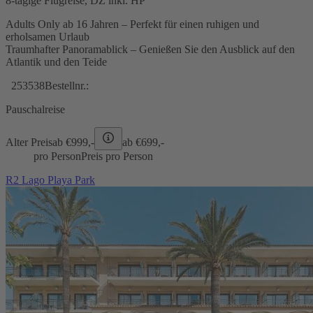
8-tägige Flugreise, DZ inkl. HP
Adults Only ab 16 Jahren – Perfekt für einen ruhigen und
erholsamen Urlaub
Traumhafter Panoramablick – Genießen Sie den Ausblick auf den
Atlantik und den Teide
253538
Bestellnr.:
Pauschalreise
Alter Preis
ab €
999,-
ab €
699,-
pro Person
Preis pro Person
R2 Lago Playa Park