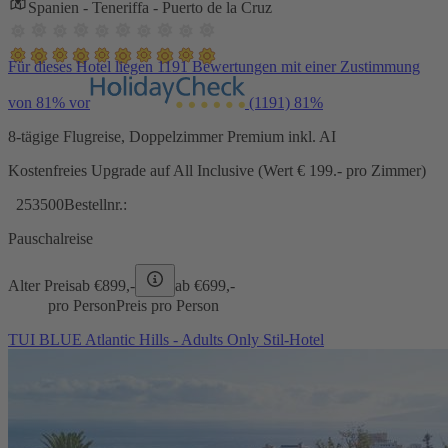
Spanien - Teneriffa - Puerto de la Cruz
Für dieses Hotel liegen 1191 Bewertungen mit einer Zustimmung
von 81% vor
(1191)
81%
8-tägige Flugreise, Doppelzimmer Premium inkl. AI
Kostenfreies Upgrade auf All Inclusive (Wert € 199.- pro Zimmer)
253500
Bestellnr.:
Pauschalreise
Alter Preis
ab €
899,-
ab €
699,-
pro Person
Preis pro Person
TUI BLUE Atlantic Hills - Adults Only Stil-Hotel