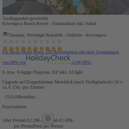
Ausflugspaket geschenkt
Kiwengwa Beach Resort - Traumurlaub inkl. Safari
Tansania, Vereinigte Republik - Ostküste - Kiwengwa
Für dieses Hotel liegen 238 Bewertungen mit einer Zustimmung
von 89% vor
(238)
89%
8- bzw. 9-tägige Flugreise, DZ inkl. AI light
Upgrade auf Doppelzimmer Meerblick (nach Verfügbarkeit) i.W.v.
ca. € 134,- pro Zimmer
253519
Bestellnr.:
Pauschalreise
Alter Preis
ab €
2.296,-
ab €
1.699,-
pro Person
Preis pro Person