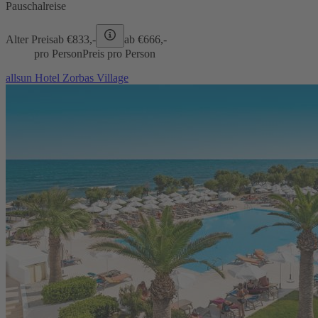
Pauschalreise
Alter Preis
ab €
833,-
ab €
666,-
pro Person
Preis pro Person
allsun Hotel Zorbas Village