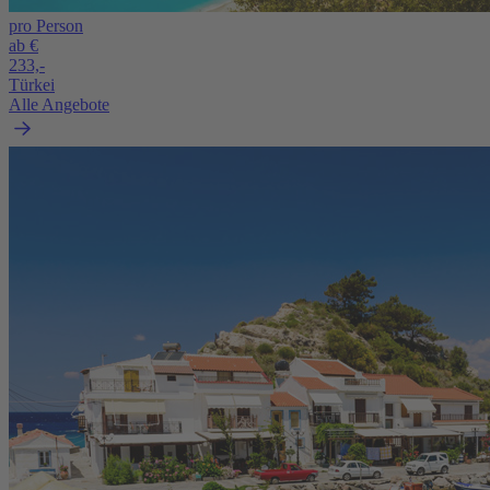
pro Person
ab €
233,-
Türkei
Alle Angebote