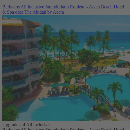
Barbados All Inclusive Strandurlaub Roulette - Accra Beach Hotel
& Spa oder The Abidah by Accra
Upgrade auf All Inclusive
Barbados All Inclusive Strandurlaub Roulette - Accra Beach Hotel