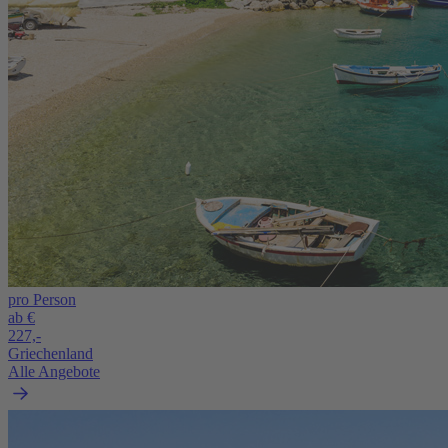
pro Person
ab €
227,-
Griechenland
Alle Angebote