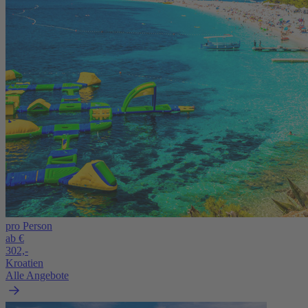
pro Person
ab €
302,-
Kroatien
Alle Angebote