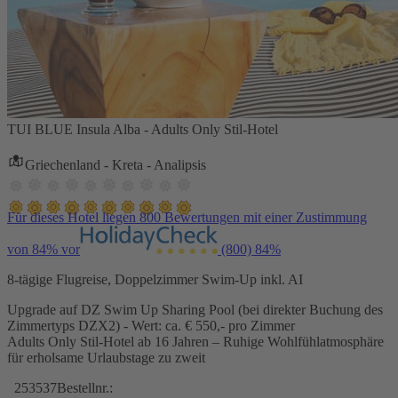
TUI BLUE Insula Alba - Adults Only Stil-Hotel
Griechenland - Kreta - Analipsis
Für dieses Hotel liegen 800 Bewertungen mit einer Zustimmung
von 84% vor
(800)
84%
8-tägige Flugreise, Doppelzimmer Swim-Up inkl. AI
Upgrade auf DZ Swim Up Sharing Pool (bei direkter Buchung des
Zimmertyps DZX2) - Wert: ca. € 550,- pro Zimmer
Adults Only Stil-Hotel ab 16 Jahren – Ruhige Wohlfühlatmosphäre
für erholsame Urlaubstage zu zweit
253537
Bestellnr.: