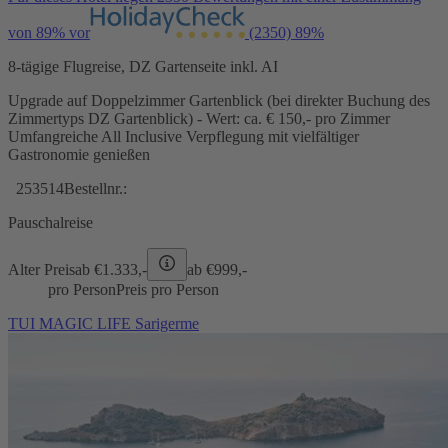
von 89% vor
(2350)
89%
8-tägige Flugreise, DZ Gartenseite inkl. AI
Upgrade auf Doppelzimmer Gartenblick (bei direkter Buchung des
Zimmertyps DZ Gartenblick) - Wert: ca. € 150,- pro Zimmer
Umfangreiche All Inclusive Verpflegung mit vielfältiger
Gastronomie genießen
253514
Bestellnr.:
Pauschalreise
Alter Preis
ab €
1.333,-
ab €
999,-
pro Person
Preis pro Person
TUI MAGIC LIFE Sarigerme