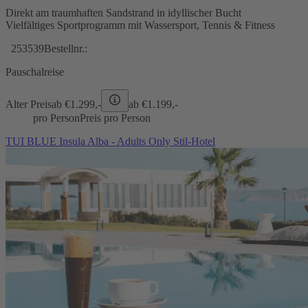
Direkt am traumhaften Sandstrand in idyllischer Bucht
Vielfältiges Sportprogramm mit Wassersport, Tennis & Fitness
253539
Bestellnr.:
Pauschalreise
Alter Preis
ab €
1.299,-
ab €
1.199,-
pro Person
Preis pro Person
TUI BLUE Insula Alba - Adults Only Stil-Hotel