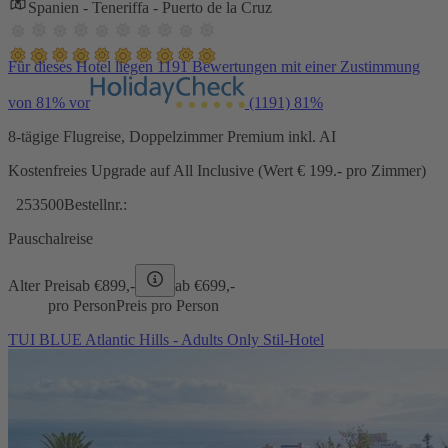
Spanien - Teneriffa - Puerto de la Cruz
Für dieses Hotel liegen 1191 Bewertungen mit einer Zustimmung
von 81% vor
(1191)
81%
8-tägige Flugreise, Doppelzimmer Premium inkl. AI
Kostenfreies Upgrade auf All Inclusive (Wert € 199.- pro Zimmer)
253500
Bestellnr.:
Pauschalreise
Alter Preis
ab €
899,-
ab €
699,-
pro Person
Preis pro Person
TUI BLUE Atlantic Hills - Adults Only Stil-Hotel