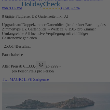
von 89% vor
(2346)
89%
8-tägige Flugreise, DZ Gartenseite inkl. AI
Upgrade auf Doppelzimmer Gartenblick (bei direkter Buchung des
Zimmertyps DZ Gartenblick) - Wert: ca. € 150,- pro Zimmer
Umfangreiche All Inclusive Verpflegung mit vielfältiger
Gastronomie genießen
253514
Bestellnr.:
Pauschalreise
Alter Preis
ab €
1.333,-
ab €
999,-
pro Person
Preis pro Person
TUI MAGIC LIFE Sarigerme