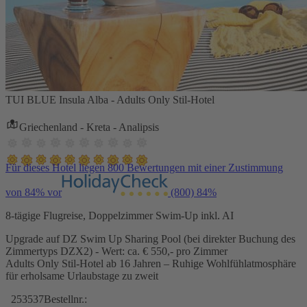
TUI BLUE Insula Alba - Adults Only Stil-Hotel
Griechenland - Kreta - Analipsis
Für dieses Hotel liegen 800 Bewertungen mit einer Zustimmung
von 84% vor
(800)
84%
8-tägige Flugreise, Doppelzimmer Swim-Up inkl. AI
Upgrade auf DZ Swim Up Sharing Pool (bei direkter Buchung des
Zimmertyps DZX2) - Wert: ca. € 550,- pro Zimmer
Adults Only Stil-Hotel ab 16 Jahren – Ruhige Wohlfühlatmosphäre
für erholsame Urlaubstage zu zweit
253537
Bestellnr.: