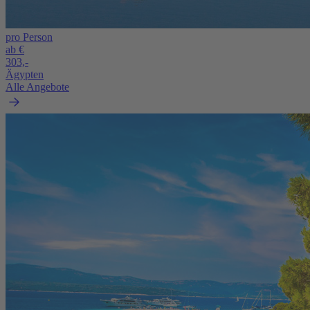
pro Person
ab €
303,-
Ägypten
Alle Angebote