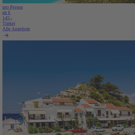
pro Person
ab €
145,-
Türkei
Alle Angebote