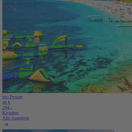
pro Person
ab €
294,-
Kroatien
Alle Angebote