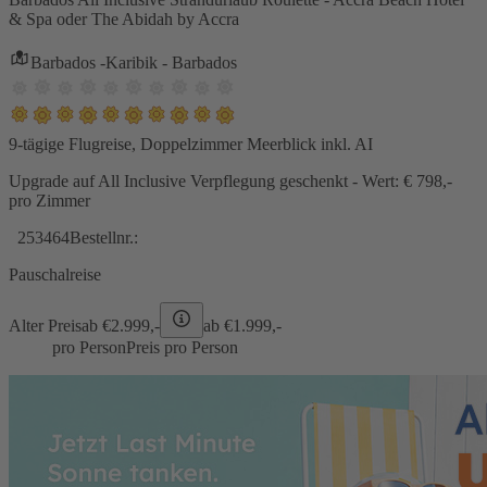
& Spa oder The Abidah by Accra
Barbados -Karibik - Barbados
9-tägige Flugreise, Doppelzimmer Meerblick inkl. AI
Upgrade auf All Inclusive Verpflegung geschenkt - Wert: € 798,-
pro Zimmer
253464
Bestellnr.:
Pauschalreise
Alter Preis
ab €
2.999,-
ab €
1.999,-
pro Person
Preis pro Person