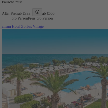
Pauschalreise
Alter Preis
ab €
833,-
ab €
666,-
pro Person
Preis pro Person
allsun Hotel Zorbas Village