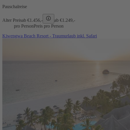
Pauschalreise
Alter Preis
ab €
1.456,-
ab €
1.249,-
pro Person
Preis pro Person
Kiwengwa Beach Resort - Traumurlaub inkl. Safari