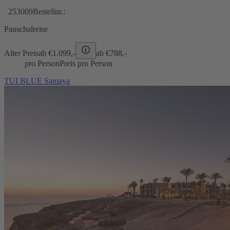
253009
Bestellnr.:
Pauschalreise
Alter Preis
ab €
1.099,-
ab €
788,-
pro Person
Preis pro Person
TUI BLUE Samaya