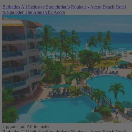
Barbados All Inclusive Strandurlaub Roulette - Accra Beach Hotel
& Spa oder The Abidah by Accra
Upgrade auf All Inclusive
Barbados All Inclusive Strandurlaub Roulette - Accra Beach Hotel