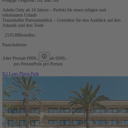
8-tägige Flugreise, DZ inkl. HP
Adults Only ab 16 Jahren – Perfekt für einen ruhigen und
erholsamen Urlaub
Traumhafter Panoramablick – Genießen Sie den Ausblick auf den
Atlantik und den Teide
253538
Bestellnr.:
Pauschalreise
Alter Preis
ab €
999,-
ab €
699,-
pro Person
Preis pro Person
R2 Lago Playa Park