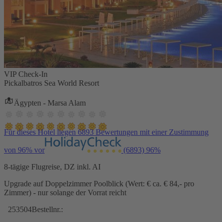
VIP Check-In
Pickalbatros Sea World Resort
Ägypten - Marsa Alam
Für dieses Hotel liegen 6893 Bewertungen mit einer Zustimmung
von 96% vor
(6893)
96%
8-tägige Flugreise, DZ inkl. AI
Upgrade auf Doppelzimmer Poolblick (Wert: € ca. € 84,- pro
Zimmer) - nur solange der Vorrat reicht
253504
Bestellnr.: