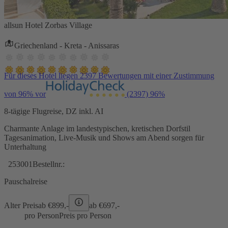
allsun Hotel Zorbas Village
Griechenland - Kreta - Anissaras
Für dieses Hotel liegen 2397 Bewertungen mit einer Zustimmung
von 96% vor
(2397)
96%
8-tägige Flugreise, DZ inkl. AI
Charmante Anlage im landestypischen, kretischen Dorfstil
Tagesanimation, Live-Musik und Shows am Abend sorgen für
Unterhaltung
253001
Bestellnr.:
Pauschalreise
Alter Preis
ab €
899,-
ab €
697,-
pro Person
Preis pro Person