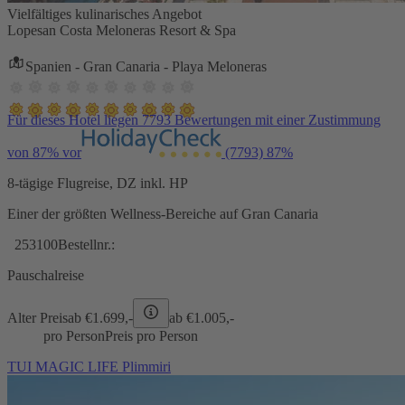
Vielfältiges kulinarisches Angebot
Lopesan Costa Meloneras Resort & Spa
Spanien - Gran Canaria - Playa Meloneras
Für dieses Hotel liegen 7793 Bewertungen mit einer Zustimmung
von 87% vor
(7793)
87%
8-tägige Flugreise, DZ inkl. HP
Einer der größten Wellness-Bereiche auf Gran Canaria
253100
Bestellnr.:
Pauschalreise
Alter Preis
ab €
1.699,-
ab €
1.005,-
pro Person
Preis pro Person
TUI MAGIC LIFE Plimmiri