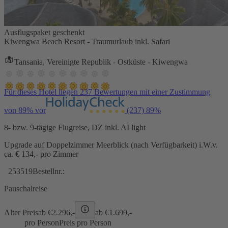
Ausflugspaket geschenkt
Kiwengwa Beach Resort - Traumurlaub inkl. Safari
Tansania, Vereinigte Republik - Ostküste - Kiwengwa
Für dieses Hotel liegen 237 Bewertungen mit einer Zustimmung
von 89% vor
(237)
89%
8- bzw. 9-tägige Flugreise, DZ inkl. AI light
Upgrade auf Doppelzimmer Meerblick (nach Verfügbarkeit) i.W.v.
ca. € 134,- pro Zimmer
253519
Bestellnr.:
Pauschalreise
Alter Preis
ab €
2.296,-
ab €
1.699,-
pro Person
Preis pro Person