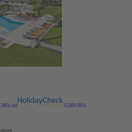
n 96% vor
(2389)
96%
altung