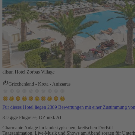
allsun Hotel Zorbas Village
Griechenland - Kreta - Anissaras
Für dieses Hotel liegen 2389 Bewertungen mit einer Zustimmung vo
8-tägige Flugreise, DZ inkl. AI
Charmante Anlage im landestypischen, kretischen Dorfstil
Tagesanimation, Live-Musik und Shows am Abend sorgen für Unterh