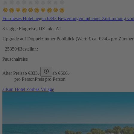
Für dieses Hotel liegen 6893 Bewertungen mit einer Zustimmung vo
8-tägige Flugreise, DZ inkl. AI
Upgrade auf Doppelzimmer Poolblick (Wert: € ca. € 84,- pro Zimmer) 
253504
Bestellnr.:
Pauschalreise
Alter Preis
ab €
833,-
ab €
666,-
pro Person
Preis pro Person
allsun Hotel Zorbas Village