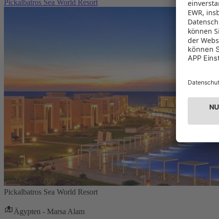
Pickalbatros Sea World Resort
Pickalbatros Sea World Resort
Ägypten - Marsa Alam