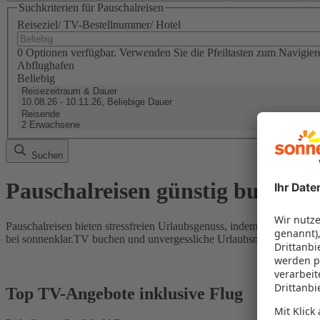
Suchkriterien für Pauschalreisen
Reiseziel/ TV-Bestellnummer/ Hotel
0 Optionen verfügbar. Verwenden Sie die Pfeiltasten zum Navigier
Abflughafen
Beliebig
Reisezeitraum & Dauer
10.08.26 - 10.11.26, Beliebige Dauer
Reisende
2 Erwachsene
Suchen
Pauschalreisen günstig buchen
Pauschalreisen bieten stressfreien Urlaubsgenuss, indem Flug und Hot
bei sonnenklar.TV buchen und unvergessliche Urlaubsmomente erleb
Top TV-Angebote inklusive Flug