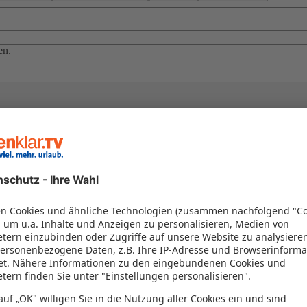
en.
el in einem Paket kombiniert werden – das spart Zeit und Geld. Nutzen 
en!