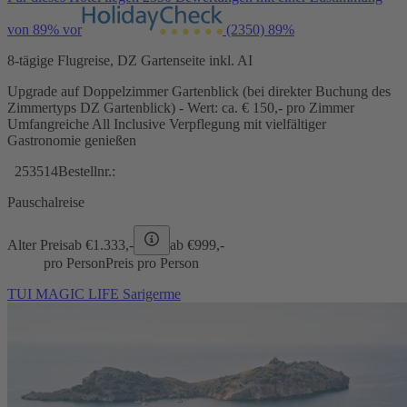
von 89% vor
(2350)
89%
8-tägige Flugreise, DZ Gartenseite inkl. AI
Upgrade auf Doppelzimmer Gartenblick (bei direkter Buchung des
Zimmertyps DZ Gartenblick) - Wert: ca. € 150,- pro Zimmer
Umfangreiche All Inclusive Verpflegung mit vielfältiger
Gastronomie genießen
253514
Bestellnr.:
Pauschalreise
Alter Preis
ab €
1.333,-
ab €
999,-
pro Person
Preis pro Person
TUI MAGIC LIFE Sarigerme