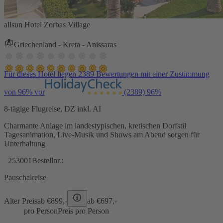
allsun Hotel Zorbas Village
Griechenland - Kreta - Anissaras
Für dieses Hotel liegen 2389 Bewertungen mit einer Zustimmung
von 96% vor
(2389)
96%
8-tägige Flugreise, DZ inkl. AI
Charmante Anlage im landestypischen, kretischen Dorfstil
Tagesanimation, Live-Musik und Shows am Abend sorgen für
Unterhaltung
253001
Bestellnr.:
Pauschalreise
Alter Preis
ab €
899,-
ab €
697,-
pro Person
Preis pro Person