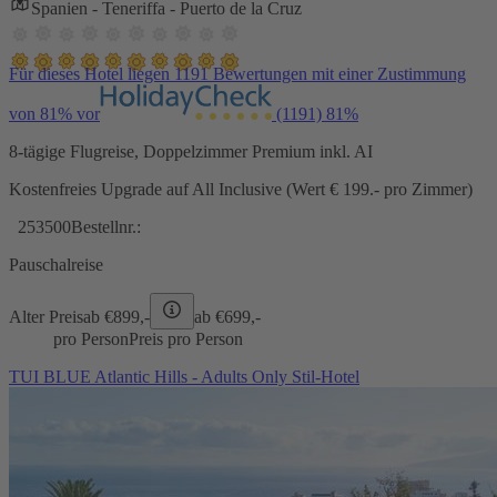
Spanien - Teneriffa - Puerto de la Cruz
Für dieses Hotel liegen 1191 Bewertungen mit einer Zustimmung
von 81% vor
(1191)
81%
8-tägige Flugreise, Doppelzimmer Premium inkl. AI
Kostenfreies Upgrade auf All Inclusive (Wert € 199.- pro Zimmer)
253500
Bestellnr.:
Pauschalreise
Alter Preis
ab €
899,-
ab €
699,-
pro Person
Preis pro Person
TUI BLUE Atlantic Hills - Adults Only Stil-Hotel