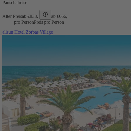
Pauschalreise
Alter Preis
ab €
833,-
ab €
666,-
pro Person
Preis pro Person
allsun Hotel Zorbas Village