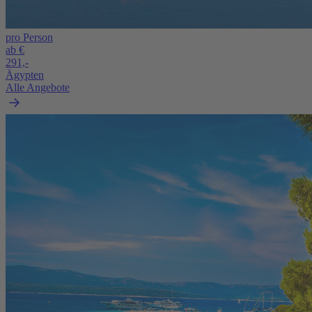
pro Person
ab €
291,-
Ägypten
Alle Angebote