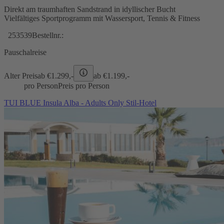
Direkt am traumhaften Sandstrand in idyllischer Bucht
Vielfältiges Sportprogramm mit Wassersport, Tennis & Fitness
253539
Bestellnr.:
Pauschalreise
Alter Preis
ab €
1.299,-
ab €
1.199,-
pro Person
Preis pro Person
TUI BLUE Insula Alba - Adults Only Stil-Hotel