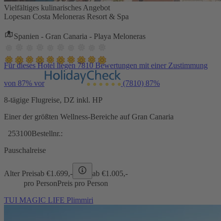
Vielfältiges kulinarisches Angebot
Lopesan Costa Meloneras Resort & Spa
Spanien - Gran Canaria - Playa Meloneras
Für dieses Hotel liegen 7810 Bewertungen mit einer Zustimmung
von 87% vor
(7810)
87%
8-tägige Flugreise, DZ inkl. HP
Einer der größten Wellness-Bereiche auf Gran Canaria
253100
Bestellnr.:
Pauschalreise
Alter Preis
ab €
1.699,-
ab €
1.005,-
pro Person
Preis pro Person
TUI MAGIC LIFE Plimmiri