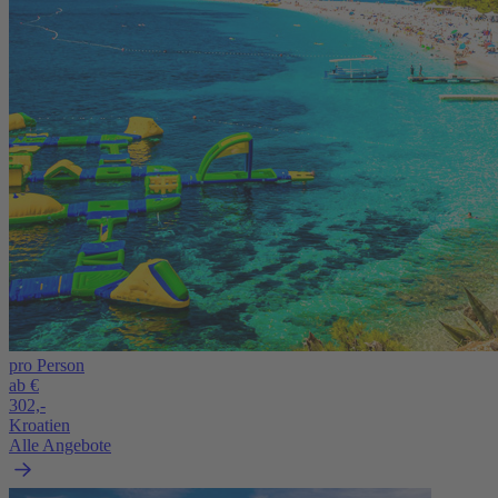
pro Person
ab €
302,-
Kroatien
Alle Angebote