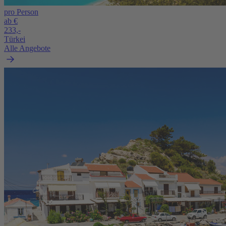
pro Person
ab €
233,-
Türkei
Alle Angebote