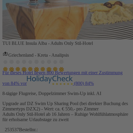
TUI BLUE Insula Alba - Adults Only Stil-Hotel
Griechenland - Kreta - Analipsis
Für dieses Hotel liegen 800 Bewertungen mit einer Zustimmung
von 84% vor
(800)
84%
8-tägige Flugreise, Doppelzimmer Swim-Up inkl. AI
Upgrade auf DZ Swim Up Sharing Pool (bei direkter Buchung des
Zimmertyps DZX2) - Wert: ca. € 550,- pro Zimmer
Adults Only Stil-Hotel ab 16 Jahren – Ruhige Wohlfühlatmosphäre
für erholsame Urlaubstage zu zweit
253537
Bestellnr.: