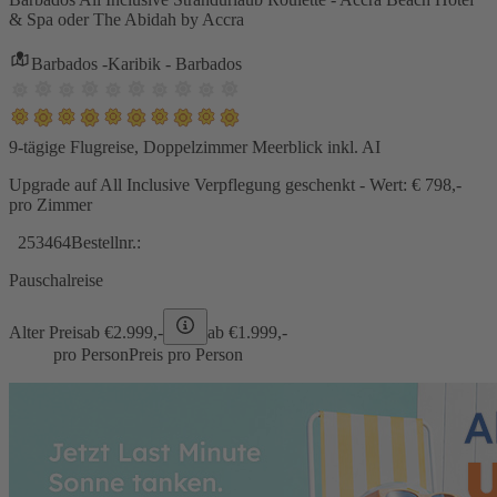
& Spa oder The Abidah by Accra
Barbados -Karibik - Barbados
9-tägige Flugreise, Doppelzimmer Meerblick inkl. AI
Upgrade auf All Inclusive Verpflegung geschenkt - Wert: € 798,-
pro Zimmer
253464
Bestellnr.:
Pauschalreise
Alter Preis
ab €
2.999,-
ab €
1.999,-
pro Person
Preis pro Person