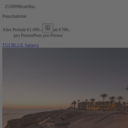
253009
Bestellnr.:
Pauschalreise
Alter Preis
ab €
1.099,-
ab €
788,-
pro Person
Preis pro Person
TUI BLUE Samaya