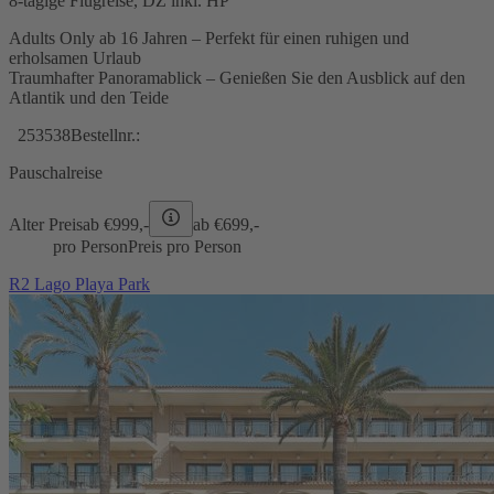
8-tägige Flugreise, DZ inkl. HP
Adults Only ab 16 Jahren – Perfekt für einen ruhigen und
erholsamen Urlaub
Traumhafter Panoramablick – Genießen Sie den Ausblick auf den
Atlantik und den Teide
253538
Bestellnr.:
Pauschalreise
Alter Preis
ab €
999,-
ab €
699,-
pro Person
Preis pro Person
R2 Lago Playa Park