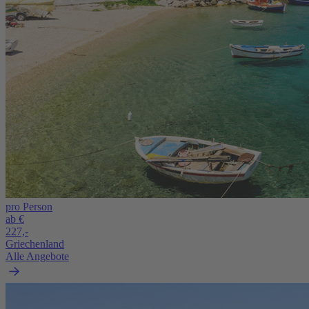
pro Person
ab €
227,-
Griechenland
Alle Angebote