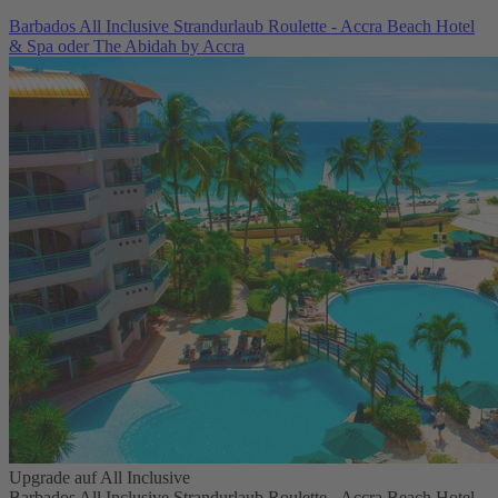
Barbados All Inclusive Strandurlaub Roulette - Accra Beach Hotel
& Spa oder The Abidah by Accra
Upgrade auf All Inclusive
Barbados All Inclusive Strandurlaub Roulette - Accra Beach Hotel