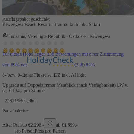
Ausflugspaket geschenkt
Kiwengwa Beach Resort - Traumurlaub inkl. Safari
Tansania, Vereinigte Republik - Ostküste - Kiwengwa
Für dieses Hotel liegen 238 Bewertungen mit einer Zustimmung
von 89% vor
(238)
89%
8- bzw. 9-tägige Flugreise, DZ inkl. AI light
Upgrade auf Doppelzimmer Meerblick (nach Verfügbarkeit) i.W.v.
ca. € 134,- pro Zimmer
253519
Bestellnr.:
Pauschalreise
Alter Preis
ab €
2.296,-
ab €
1.699,-
pro Person
Preis pro Person