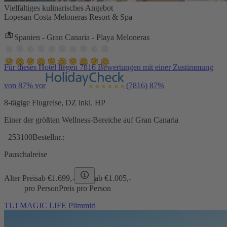
Vielfältiges kulinarisches Angebot
Lopesan Costa Meloneras Resort & Spa
Spanien - Gran Canaria - Playa Meloneras
Für dieses Hotel liegen 7816 Bewertungen mit einer Zustimmung
von 87% vor
(7816)
87%
8-tägige Flugreise, DZ inkl. HP
Einer der größten Wellness-Bereiche auf Gran Canaria
253100
Bestellnr.:
Pauschalreise
Alter Preis
ab €
1.699,-
ab €
1.005,-
pro Person
Preis pro Person
TUI MAGIC LIFE Plimmiri