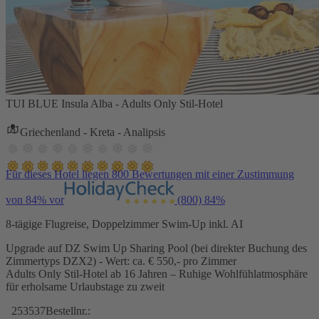
TUI BLUE Insula Alba - Adults Only Stil-Hotel
Griechenland - Kreta - Analipsis
Für dieses Hotel liegen 800 Bewertungen mit einer Zustimmung
von 84% vor
(800)
84%
8-tägige Flugreise, Doppelzimmer Swim-Up inkl. AI
Upgrade auf DZ Swim Up Sharing Pool (bei direkter Buchung des
Zimmertyps DZX2) - Wert: ca. € 550,- pro Zimmer
Adults Only Stil-Hotel ab 16 Jahren – Ruhige Wohlfühlatmosphäre
für erholsame Urlaubstage zu zweit
253537
Bestellnr.: