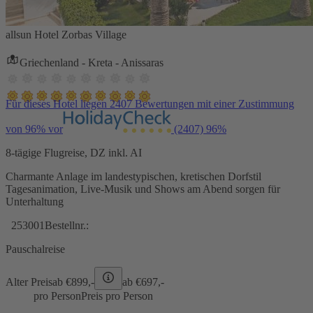
allsun Hotel Zorbas Village
Griechenland - Kreta - Anissaras
Für dieses Hotel liegen 2407 Bewertungen mit einer Zustimmung
von 96% vor
(2407)
96%
8-tägige Flugreise, DZ inkl. AI
Charmante Anlage im landestypischen, kretischen Dorfstil
Tagesanimation, Live-Musik und Shows am Abend sorgen für
Unterhaltung
253001
Bestellnr.:
Pauschalreise
Alter Preis
ab €
899,-
ab €
697,-
pro Person
Preis pro Person