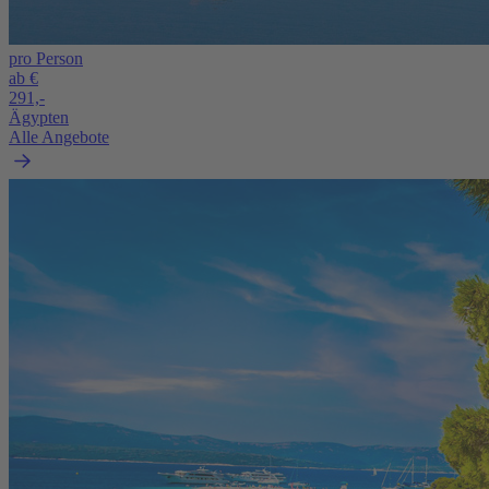
pro Person
ab €
291,-
Ägypten
Alle Angebote