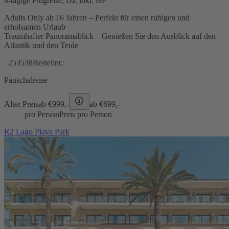
8-tägige Flugreise, DZ inkl. HP
Adults Only ab 16 Jahren – Perfekt für einen ruhigen und
erholsamen Urlaub
Traumhafter Panoramablick – Genießen Sie den Ausblick auf den
Atlantik und den Teide
253538
Bestellnr.:
Pauschalreise
Alter Preis
ab €
999,-
ab €
699,-
pro Person
Preis pro Person
R2 Lago Playa Park