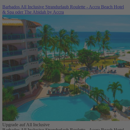
Barbados All Inclusive Strandurlaub Roulette - Accra Beach Hotel
& Spa oder The Abidah by Accra
Upgrade auf All Inclusive
Barbados All Inclusive Strandurlaub Roulette - Accra Beach Hotel