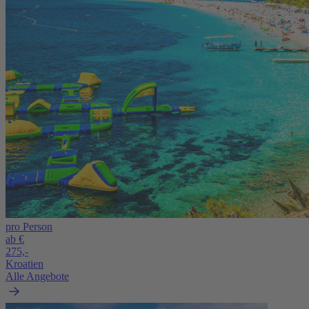
pro Person
ab €
275,-
Kroatien
Alle Angebote