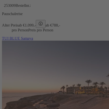
253009
Bestellnr.:
Pauschalreise
Alter Preis
ab €
1.099,-
ab €
788,-
pro Person
Preis pro Person
TUI BLUE Samaya