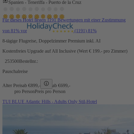
Spanien - Teneriffa - Puerto de la Cruz
Für dieses Hotel liegen 1191 Bewertungen mit einer Zustimmung
von 81% vor
(1191)
81%
8-tägige Flugreise, Doppelzimmer Premium inkl. AI
Kostenfreies Upgrade auf All Inclusive (Wert € 199.- pro Zimmer)
253500
Bestellnr.:
Pauschalreise
Alter Preis
ab €
899,-
ab €
699,-
pro Person
Preis pro Person
TUI BLUE Atlantic Hills - Adults Only Stil-Hotel