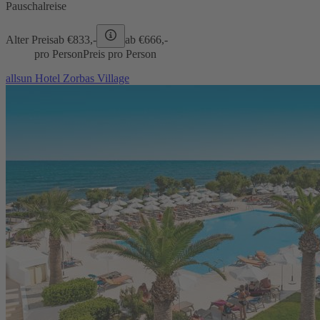
Pauschalreise
Alter Preis
ab €
833,-
ab €
666,-
pro Person
Preis pro Person
allsun Hotel Zorbas Village