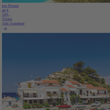
pro Person
ab €
109,-
Türkei
Alle Angebote