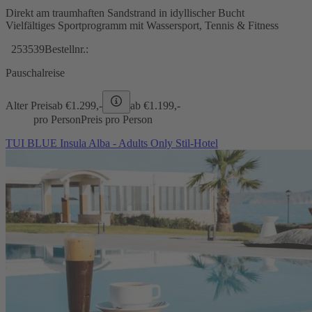
Direkt am traumhaften Sandstrand in idyllischer Bucht
Vielfältiges Sportprogramm mit Wassersport, Tennis & Fitness
253539
Bestellnr.:
Pauschalreise
Alter Preis
ab €
1.299,-
ab €
1.199,-
pro Person
Preis pro Person
TUI BLUE Insula Alba - Adults Only Stil-Hotel