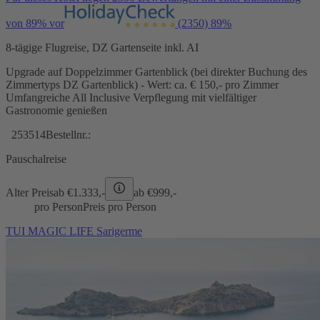
von 89% vor
(2350)
89%
8-tägige Flugreise, DZ Gartenseite inkl. AI
Upgrade auf Doppelzimmer Gartenblick (bei direkter Buchung des
Zimmertyps DZ Gartenblick) - Wert: ca. € 150,- pro Zimmer
Umfangreiche All Inclusive Verpflegung mit vielfältiger
Gastronomie genießen
253514
Bestellnr.:
Pauschalreise
Alter Preis
ab €
1.333,-
ab €
999,-
pro Person
Preis pro Person
TUI MAGIC LIFE Sarigerme