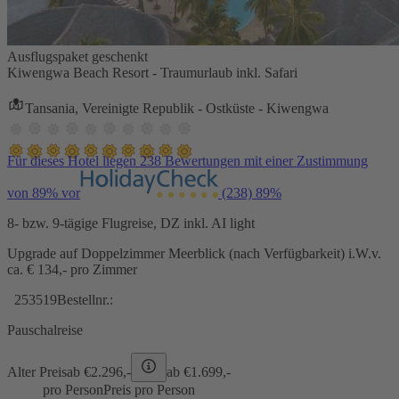
Ausflugspaket geschenkt
Kiwengwa Beach Resort - Traumurlaub inkl. Safari
Tansania, Vereinigte Republik - Ostküste - Kiwengwa
Für dieses Hotel liegen 238 Bewertungen mit einer Zustimmung
von 89% vor
(238)
89%
8- bzw. 9-tägige Flugreise, DZ inkl. AI light
Upgrade auf Doppelzimmer Meerblick (nach Verfügbarkeit) i.W.v.
ca. € 134,- pro Zimmer
253519
Bestellnr.:
Pauschalreise
Alter Preis
ab €
2.296,-
ab €
1.699,-
pro Person
Preis pro Person