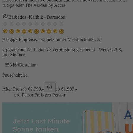
& Spa oder The Abidah by Accra
Barbados -Karibik - Barbados
9-tägige Flugreise, Doppelzimmer Meerblick inkl. AI
Upgrade auf All Inclusive Verpflegung geschenkt - Wert: € 798,-
pro Zimmer
253464
Bestellnr.:
Pauschalreise
Alter Preis
ab €
2.999,-
ab €
1.999,-
pro Person
Preis pro Person