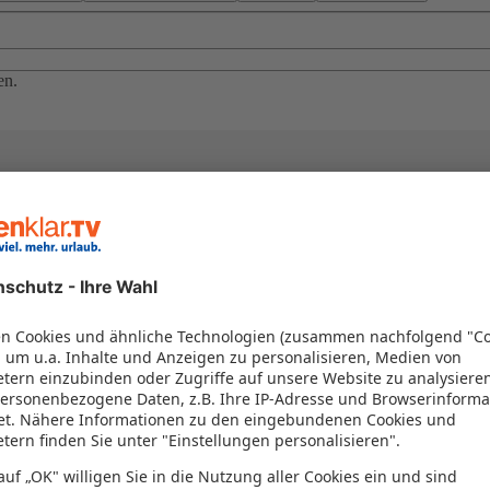
en.
el in einem Paket kombiniert werden – das spart Zeit und Geld. Nutzen 
en!