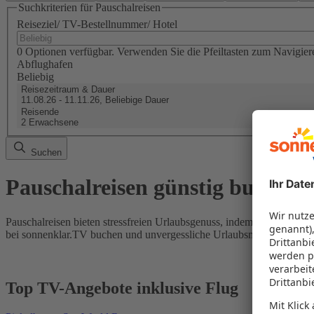
Suchkriterien für Pauschalreisen
Reiseziel/ TV-Bestellnummer/ Hotel
0 Optionen verfügbar. Verwenden Sie die Pfeiltasten zum Navigier
Abflughafen
Beliebig
Reisezeitraum & Dauer
11.08.26 - 11.11.26, Beliebige Dauer
Reisende
2 Erwachsene
Suchen
Pauschalreisen günstig buchen
Pauschalreisen bieten stressfreien Urlaubsgenuss, indem Flug und Hot
bei sonnenklar.TV buchen und unvergessliche Urlaubsmomente erleb
Top TV-Angebote inklusive Flug