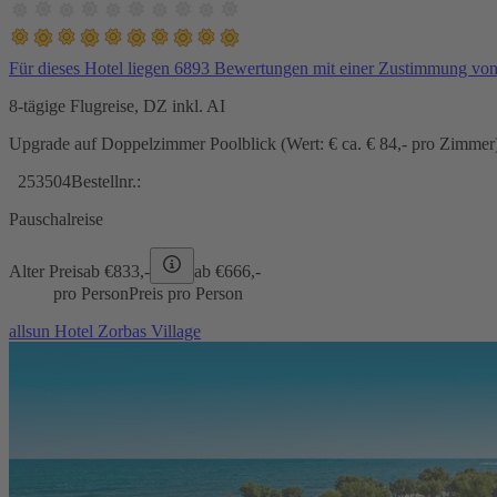
Für dieses Hotel liegen 6893 Bewertungen mit einer Zustimmung vo
8-tägige Flugreise, DZ inkl. AI
Upgrade auf Doppelzimmer Poolblick (Wert: € ca. € 84,- pro Zimmer) 
253504
Bestellnr.:
Pauschalreise
Alter Preis
ab €
833,-
ab €
666,-
pro Person
Preis pro Person
allsun Hotel Zorbas Village