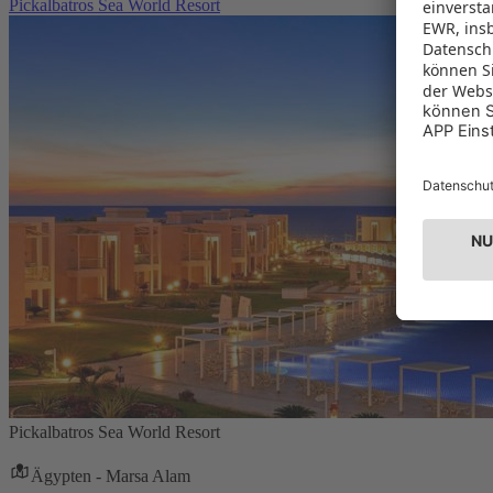
Pickalbatros Sea World Resort
Pickalbatros Sea World Resort
Ägypten - Marsa Alam