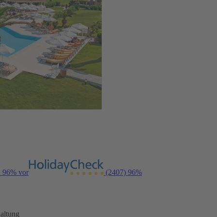
n 96% vor
(2407)
96%
altung