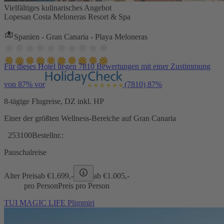
Vielfältiges kulinarisches Angebot
Lopesan Costa Meloneras Resort & Spa
Spanien - Gran Canaria - Playa Meloneras
Für dieses Hotel liegen 7810 Bewertungen mit einer Zustimmung
von 87% vor
(7810)
87%
8-tägige Flugreise, DZ inkl. HP
Einer der größten Wellness-Bereiche auf Gran Canaria
253100
Bestellnr.:
Pauschalreise
Alter Preis
ab €
1.699,-
ab €
1.005,-
pro Person
Preis pro Person
TUI MAGIC LIFE Plimmiri