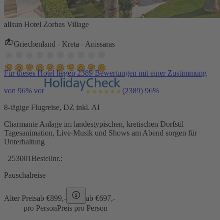
allsun Hotel Zorbas Village
Griechenland - Kreta - Anissaras
Für dieses Hotel liegen 2389 Bewertungen mit einer Zustimmung
von 96% vor
(2389)
96%
8-tägige Flugreise, DZ inkl. AI
Charmante Anlage im landestypischen, kretischen Dorfstil
Tagesanimation, Live-Musik und Shows am Abend sorgen für
Unterhaltung
253001
Bestellnr.:
Pauschalreise
Alter Preis
ab €
899,-
ab €
697,-
pro Person
Preis pro Person