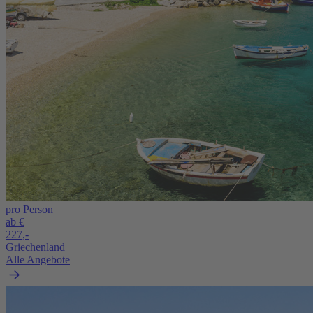
pro Person
ab €
227,-
Griechenland
Alle Angebote