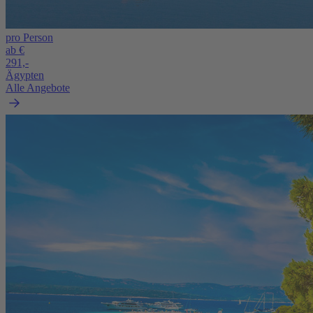
pro Person
ab €
291,-
Ägypten
Alle Angebote