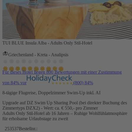
TUI BLUE Insula Alba - Adults Only Stil-Hotel
Griechenland - Kreta - Analipsis
Für dieses Hotel liegen 800 Bewertungen mit einer Zustimmung
von 84% vor
(800)
84%
8-tägige Flugreise, Doppelzimmer Swim-Up inkl. AI
Upgrade auf DZ Swim Up Sharing Pool (bei direkter Buchung des
Zimmertyps DZX2) - Wert: ca. € 550,- pro Zimmer
Adults Only Stil-Hotel ab 16 Jahren – Ruhige Wohlfühlatmosphäre
für erholsame Urlaubstage zu zweit
253537
Bestellnr.: