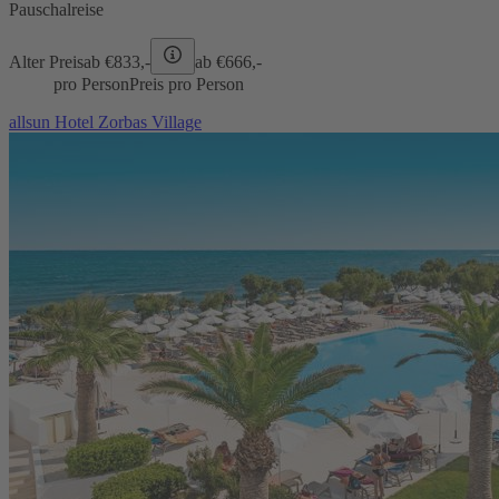
Pauschalreise
Alter Preis
ab €
833,-
ab €
666,-
pro Person
Preis pro Person
allsun Hotel Zorbas Village