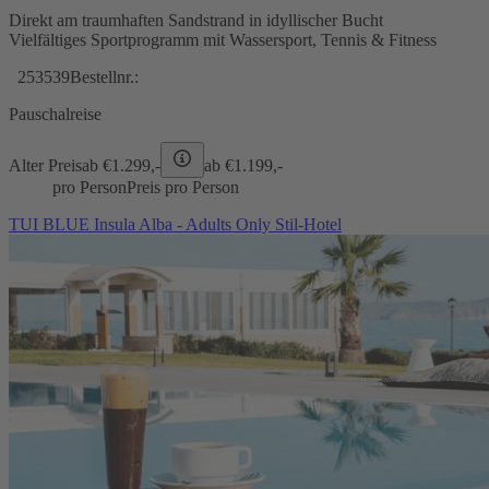
Direkt am traumhaften Sandstrand in idyllischer Bucht
Vielfältiges Sportprogramm mit Wassersport, Tennis & Fitness
253539
Bestellnr.:
Pauschalreise
Alter Preis
ab €
1.299,-
ab €
1.199,-
pro Person
Preis pro Person
TUI BLUE Insula Alba - Adults Only Stil-Hotel