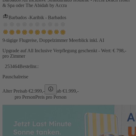
& Spa oder The Abidah by Accra
Barbados -Karibik - Barbados
9-tägige Flugreise, Doppelzimmer Meerblick inkl. AI
Upgrade auf All Inclusive Verpflegung geschenkt - Wert: € 798,-
pro Zimmer
253464
Bestellnr.:
Pauschalreise
Alter Preis
ab €
2.999,-
ab €
1.999,-
pro Person
Preis pro Person