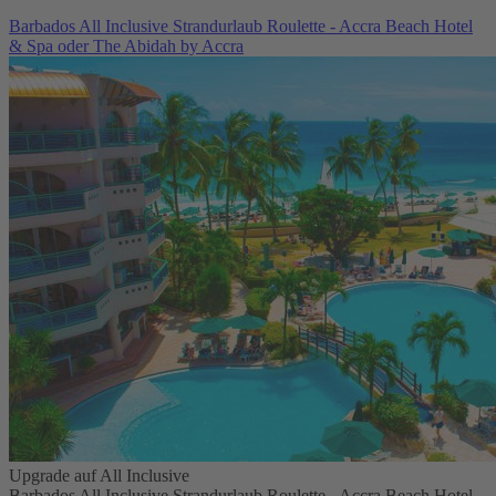
Barbados All Inclusive Strandurlaub Roulette - Accra Beach Hotel
& Spa oder The Abidah by Accra
Upgrade auf All Inclusive
Barbados All Inclusive Strandurlaub Roulette - Accra Beach Hotel