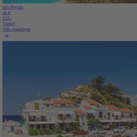
pro Person
ab €
233,-
Türkei
Alle Angebote