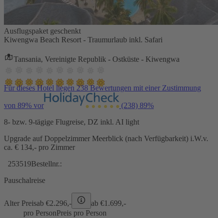
Ausflugspaket geschenkt
Kiwengwa Beach Resort - Traumurlaub inkl. Safari
Tansania, Vereinigte Republik - Ostküste - Kiwengwa
Für dieses Hotel liegen 238 Bewertungen mit einer Zustimmung
von 89% vor
(238)
89%
8- bzw. 9-tägige Flugreise, DZ inkl. AI light
Upgrade auf Doppelzimmer Meerblick (nach Verfügbarkeit) i.W.v.
ca. € 134,- pro Zimmer
253519
Bestellnr.:
Pauschalreise
Alter Preis
ab €
2.296,-
ab €
1.699,-
pro Person
Preis pro Person