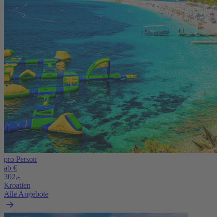
pro Person
ab €
302,-
Kroatien
Alle Angebote