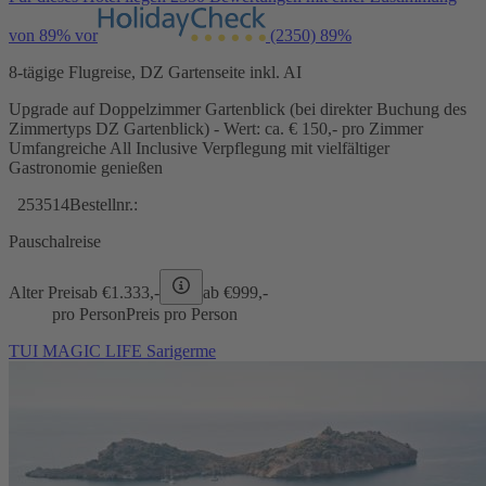
von 89% vor
(2350)
89%
8-tägige Flugreise, DZ Gartenseite inkl. AI
Upgrade auf Doppelzimmer Gartenblick (bei direkter Buchung des
Zimmertyps DZ Gartenblick) - Wert: ca. € 150,- pro Zimmer
Umfangreiche All Inclusive Verpflegung mit vielfältiger
Gastronomie genießen
253514
Bestellnr.:
Pauschalreise
Alter Preis
ab €
1.333,-
ab €
999,-
pro Person
Preis pro Person
TUI MAGIC LIFE Sarigerme