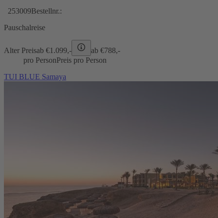
253009
Bestellnr.:
Pauschalreise
Alter Preis
ab €
1.099,-
ab €
788,-
pro Person
Preis pro Person
TUI BLUE Samaya