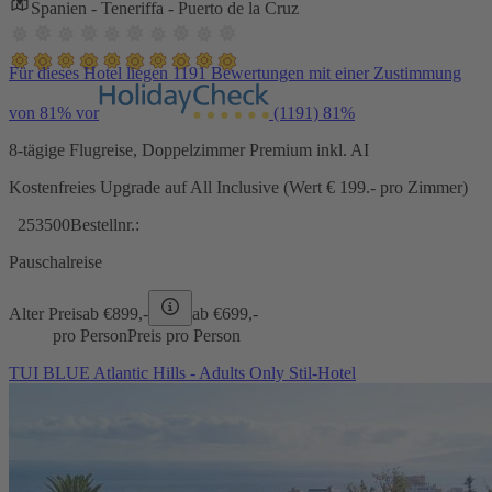
Spanien - Teneriffa - Puerto de la Cruz
Für dieses Hotel liegen 1191 Bewertungen mit einer Zustimmung
von 81% vor
(1191)
81%
8-tägige Flugreise, Doppelzimmer Premium inkl. AI
Kostenfreies Upgrade auf All Inclusive (Wert € 199.- pro Zimmer)
253500
Bestellnr.:
Pauschalreise
Alter Preis
ab €
899,-
ab €
699,-
pro Person
Preis pro Person
TUI BLUE Atlantic Hills - Adults Only Stil-Hotel