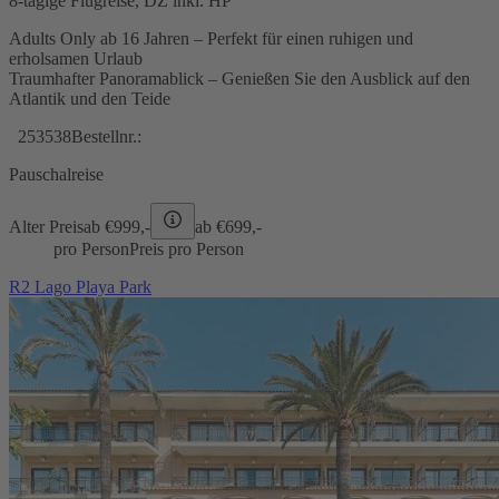
8-tägige Flugreise, DZ inkl. HP
Adults Only ab 16 Jahren – Perfekt für einen ruhigen und
erholsamen Urlaub
Traumhafter Panoramablick – Genießen Sie den Ausblick auf den
Atlantik und den Teide
253538
Bestellnr.:
Pauschalreise
Alter Preis
ab €
999,-
ab €
699,-
pro Person
Preis pro Person
R2 Lago Playa Park