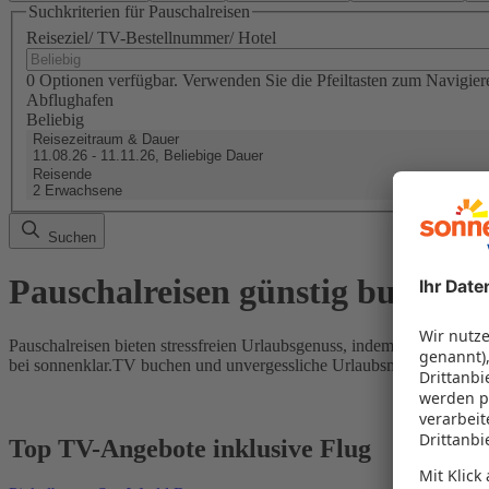
Suchkriterien für Pauschalreisen
Reiseziel/ TV-Bestellnummer/ Hotel
0 Optionen verfügbar. Verwenden Sie die Pfeiltasten zum Navigier
Abflughafen
Beliebig
Reisezeitraum & Dauer
11.08.26 - 11.11.26, Beliebige Dauer
Reisende
2 Erwachsene
Suchen
Pauschalreisen günstig buchen
Pauschalreisen bieten stressfreien Urlaubsgenuss, indem Flug und Hot
bei sonnenklar.TV buchen und unvergessliche Urlaubsmomente erleb
Top TV-Angebote inklusive Flug