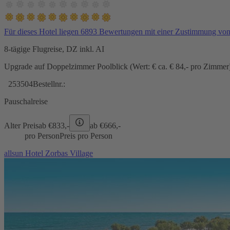
Für dieses Hotel liegen 6893 Bewertungen mit einer Zustimmung vo
8-tägige Flugreise, DZ inkl. AI
Upgrade auf Doppelzimmer Poolblick (Wert: € ca. € 84,- pro Zimmer) 
253504
Bestellnr.:
Pauschalreise
Alter Preis
ab €
833,-
ab €
666,-
pro Person
Preis pro Person
allsun Hotel Zorbas Village