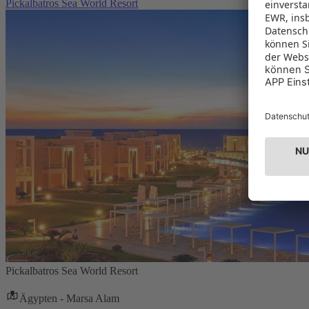
Pickalbatros Sea World Resort
Pickalbatros Sea World Resort
Ägypten - Marsa Alam