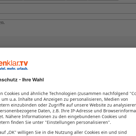
en.
el in einem Paket kombiniert werden – das spart Zeit und Geld. Nutzen 
en!