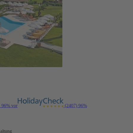
n 96% vor
(2407)
96%
altung