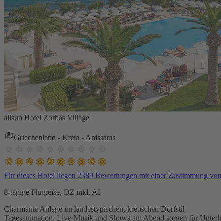
allsun Hotel Zorbas Village
Griechenland - Kreta - Anissaras
Für dieses Hotel liegen 2389 Bewertungen mit einer Zustimmung vo
8-tägige Flugreise, DZ inkl. AI
Charmante Anlage im landestypischen, kretischen Dorfstil
Tagesanimation, Live-Musik und Shows am Abend sorgen für Unterh