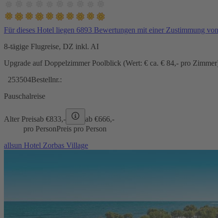
Für dieses Hotel liegen 6893 Bewertungen mit einer Zustimmung vo
8-tägige Flugreise, DZ inkl. AI
Upgrade auf Doppelzimmer Poolblick (Wert: € ca. € 84,- pro Zimmer) 
253504
Bestellnr.:
Pauschalreise
Alter Preis
ab €
833,-
ab €
666,-
pro Person
Preis pro Person
allsun Hotel Zorbas Village