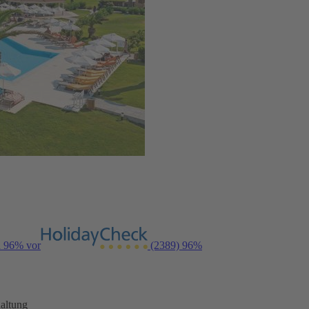
n 96% vor
(2389)
96%
altung