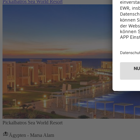
Pickalbatros Sea World Resort
Pickalbatros Sea World Resort
Ägypten - Marsa Alam