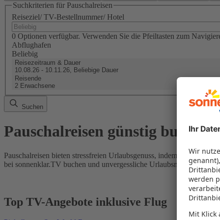
Suchkriterien für Pauschalreisen
Reiseziel/ TV-Bestellnummer/ Hotel
0 Optionen verfügbar. Verwenden Sie die Pfeiltasten zum Navigier
Abflughafen
Beliebig
Reisezeitraum & Dauer
10.08.26 - 10.11.26, Beliebige Dauer
Reisende
2 Erwachsene
Suchen
Pauschalreisen günstig buchen
Pauschalreisen bieten stressfreien Urlaubsgenuss, indem Flug und Hot
bei sonnenklar.TV buchen und unvergessliche Urlaubsmomente erleb
Top TV-Angebote inklusive Flug