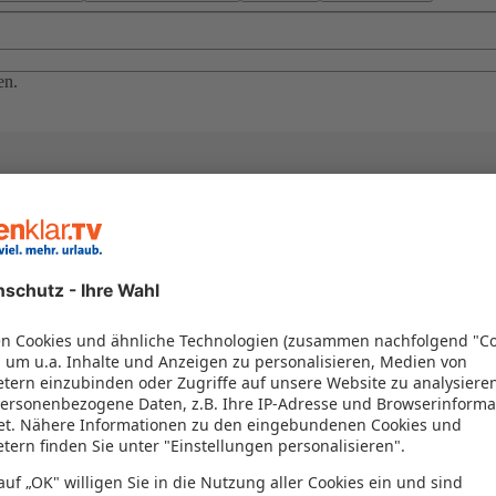
en.
el in einem Paket kombiniert werden – das spart Zeit und Geld. Nutzen 
en!