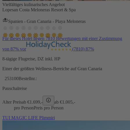
Vielfältiges kulinarisches Angebot
Lopesan Costa Meloneras Resort & Spa
Spanien - Gran Canaria - Playa Meloneras
Für dieses Hotel liegen 7810 Bewertungen mit einer Zustimmung
von 87% vor
(7810)
87%
8-tägige Flugreise, DZ inkl. HP
Einer der größten Wellness-Bereiche auf Gran Canaria
253100
Bestellnr.:
Pauschalreise
Alter Preis
ab €
1.699,-
ab €
1.005,-
pro Person
Preis pro Person
TUI MAGIC LIFE Plimmiri