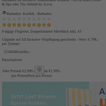
& Spa oder The Abidah by Accra
Barbados -Karibik - Barbados
9-tägige Flugreise, Doppelzimmer Meerblick inkl. AI
Upgrade auf All Inclusive Verpflegung geschenkt - Wert: € 798,-
pro Zimmer
253464
Bestellnr.:
Pauschalreise
Alter Preis
ab €
2.999,-
ab €
1.999,-
pro Person
Preis pro Person