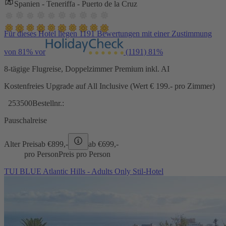
Spanien - Teneriffa - Puerto de la Cruz
Für dieses Hotel liegen 1191 Bewertungen mit einer Zustimmung
von 81% vor
(1191)
81%
8-tägige Flugreise, Doppelzimmer Premium inkl. AI
Kostenfreies Upgrade auf All Inclusive (Wert € 199.- pro Zimmer)
253500
Bestellnr.:
Pauschalreise
Alter Preis
ab €
899,-
ab €
699,-
pro Person
Preis pro Person
TUI BLUE Atlantic Hills - Adults Only Stil-Hotel