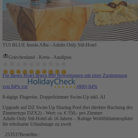
TUI BLUE Insula Alba - Adults Only Stil-Hotel
Griechenland - Kreta - Analipsis
Für dieses Hotel liegen 800 Bewertungen mit einer Zustimmung
von 84% vor
(800)
84%
8-tägige Flugreise, Doppelzimmer Swim-Up inkl. AI
Upgrade auf DZ Swim Up Sharing Pool (bei direkter Buchung des
Zimmertyps DZX2) - Wert: ca. € 550,- pro Zimmer
Adults Only Stil-Hotel ab 16 Jahren – Ruhige Wohlfühlatmosphäre
für erholsame Urlaubstage zu zweit
253537
Bestellnr.: