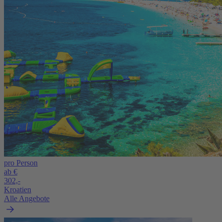
pro Person
ab €
302,-
Kroatien
Alle Angebote