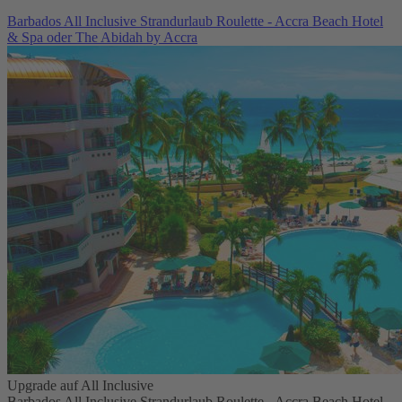
Barbados All Inclusive Strandurlaub Roulette - Accra Beach Hotel
& Spa oder The Abidah by Accra
Upgrade auf All Inclusive
Barbados All Inclusive Strandurlaub Roulette - Accra Beach Hotel