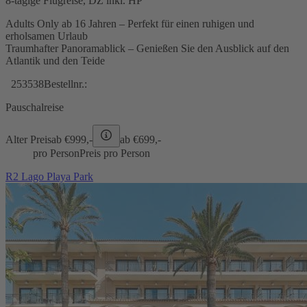
8-tägige Flugreise, DZ inkl. HP
Adults Only ab 16 Jahren – Perfekt für einen ruhigen und
erholsamen Urlaub
Traumhafter Panoramablick – Genießen Sie den Ausblick auf den
Atlantik und den Teide
253538
Bestellnr.:
Pauschalreise
Alter Preis
ab €
999,-
ab €
699,-
pro Person
Preis pro Person
R2 Lago Playa Park