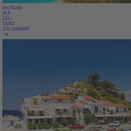
pro Person
ab €
233,-
Türkei
Alle Angebote