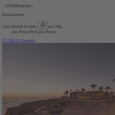
253009
Bestellnr.:
Pauschalreise
Alter Preis
ab €
1.099,-
ab €
788,-
pro Person
Preis pro Person
TUI BLUE Samaya