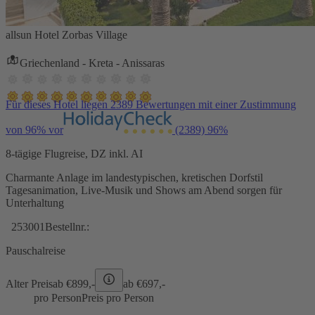
allsun Hotel Zorbas Village
Griechenland - Kreta - Anissaras
Für dieses Hotel liegen 2389 Bewertungen mit einer Zustimmung
von 96% vor
(2389)
96%
8-tägige Flugreise, DZ inkl. AI
Charmante Anlage im landestypischen, kretischen Dorfstil
Tagesanimation, Live-Musik und Shows am Abend sorgen für
Unterhaltung
253001
Bestellnr.:
Pauschalreise
Alter Preis
ab €
899,-
ab €
697,-
pro Person
Preis pro Person