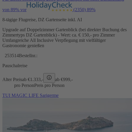
von 89% vor
(2350)
89%
8-tägige Flugreise, DZ Gartenseite inkl. AI
Upgrade auf Doppelzimmer Gartenblick (bei direkter Buchung des
Zimmertyps DZ Gartenblick) - Wert: ca. € 150,- pro Zimmer
Umfangreiche All Inclusive Verpflegung mit vielfältiger
Gastronomie genießen
253514
Bestellnr.:
Pauschalreise
Alter Preis
ab €
1.333,-
ab €
999,-
pro Person
Preis pro Person
TUI MAGIC LIFE Sarigerme