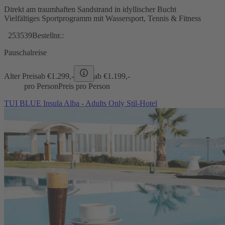
Direkt am traumhaften Sandstrand in idyllischer Bucht
Vielfältiges Sportprogramm mit Wassersport, Tennis & Fitness
253539
Bestellnr.:
Pauschalreise
Alter Preis
ab €
1.299,-
ab €
1.199,-
pro Person
Preis pro Person
TUI BLUE Insula Alba - Adults Only Stil-Hotel