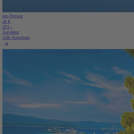
pro Person
ab €
291,-
Ägypten
Alle Angebote