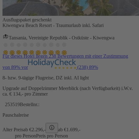
Ausflugspaket geschenkt
Kiwengwa Beach Resort - Traumurlaub inkl. Safari
Tansania, Vereinigte Republik - Ostküste - Kiwengwa
Für dieses Hotel liegen 238 Bewertungen mit einer Zustimmung
von 89% vor
(238)
89%
8- bzw. 9-tägige Flugreise, DZ inkl. AI light
Upgrade auf Doppelzimmer Meerblick (nach Verfügbarkeit) i.W.v.
ca. € 134,- pro Zimmer
253519
Bestellnr.:
Pauschalreise
Alter Preis
ab €
2.296,-
ab €
1.699,-
pro Person
Preis pro Person