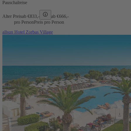
Pauschalreise
Alter Preis
ab €
833,-
ab €
666,-
pro Person
Preis pro Person
allsun Hotel Zorbas Village