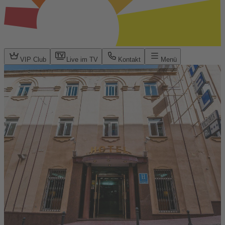
VIP Club
Live im TV
Kontakt
Menü