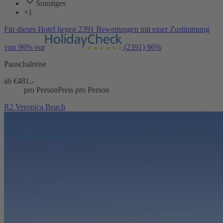
Sonstiges
+1
Für dieses Hotel liegen 2391 Bewertungen mit einer Zustimmung
von 96% vor
(2391)
96%
Pauschalreise
ab €
481,-
pro Person
Preis pro Person
R2 Veronica Beach