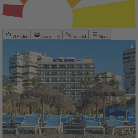
VIP Club
Live im TV
Kontakt
Menü