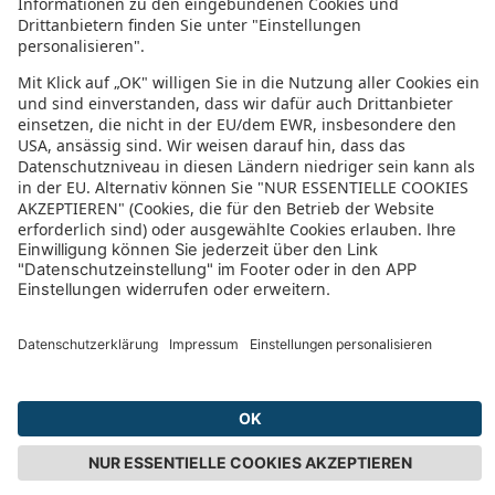
An Santo Domingo
Infanta Cristina
Hotel Los Girasoles By Maxi Hoteles
Cortijo del Mar Resort
Siete Revueltas Singular Apartments
Elba Costa Ballena Beach & Thalasso Resort
Hotel Flamero
MB Hostels Premium ECO Adults Only
Mulhacen
Marina
Granada Gran Vía by Welcomer Group