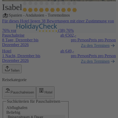
Isabel
1 / 9
Spanien
-
Andalusien
-
Torremolinos
Für dieses Hotel liegen 38 Bewertungen mit einer Zustimmung von
76% vor
(38)
76%
Pauschalreise
ab €
502,-
8 Tage, Dezember bis
pro Person
Preis pro Person
Dezember 2026
Zu den Terminen
Hotel
ab €
49,-
1 Nacht, Dezember bis
pro Person
Preis pro Person
Dezember 2026
Zu den Terminen
Teilen
Reisekategorie
Pauschalreisen
Hotel
Suchkriterien für Pauschalreisen
Abflughafen
Beliebig
Reisezeitraum & Dauer