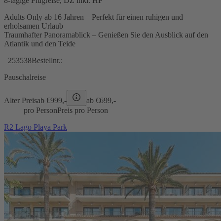
8-tägige Flugreise, DZ inkl. HP
Adults Only ab 16 Jahren – Perfekt für einen ruhigen und
erholsamen Urlaub
Traumhafter Panoramablick – Genießen Sie den Ausblick auf den
Atlantik und den Teide
253538
Bestellnr.:
Pauschalreise
Alter Preis
ab €
999,-
ab €
699,-
pro Person
Preis pro Person
R2 Lago Playa Park