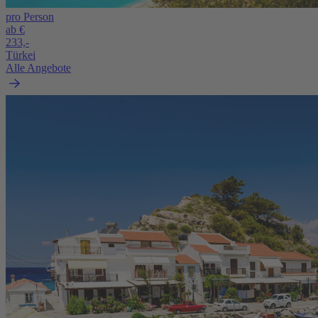
pro Person
ab €
233,-
Türkei
Alle Angebote