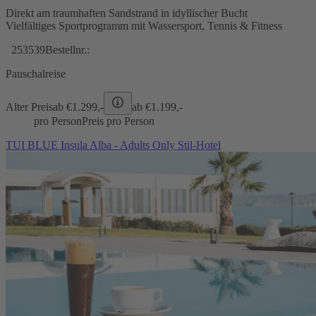
Direkt am traumhaften Sandstrand in idyllischer Bucht
Vielfältiges Sportprogramm mit Wassersport, Tennis & Fitness
253539
Bestellnr.:
Pauschalreise
Alter Preis
ab €
1.299,-
ab €
1.199,-
pro Person
Preis pro Person
TUI BLUE Insula Alba - Adults Only Stil-Hotel