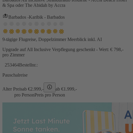
& Spa oder The Abidah by Accra
Barbados -Karibik - Barbados
9-tägige Flugreise, Doppelzimmer Meerblick inkl. AI
Upgrade auf All Inclusive Verpflegung geschenkt - Wert: € 798,-
pro Zimmer
253464
Bestellnr.:
Pauschalreise
Alter Preis
ab €
2.999,-
ab €
1.999,-
pro Person
Preis pro Person