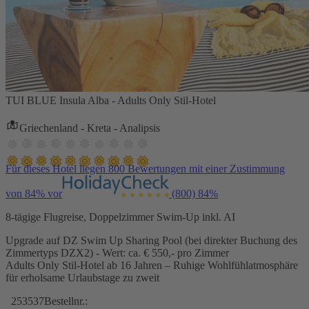
TUI BLUE Insula Alba - Adults Only Stil-Hotel
Griechenland - Kreta - Analipsis
Für dieses Hotel liegen 800 Bewertungen mit einer Zustimmung
von 84% vor
(800)
84%
8-tägige Flugreise, Doppelzimmer Swim-Up inkl. AI
Upgrade auf DZ Swim Up Sharing Pool (bei direkter Buchung des
Zimmertyps DZX2) - Wert: ca. € 550,- pro Zimmer
Adults Only Stil-Hotel ab 16 Jahren – Ruhige Wohlfühlatmosphäre
für erholsame Urlaubstage zu zweit
253537
Bestellnr.: