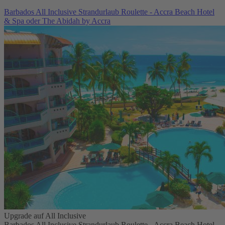
Barbados All Inclusive Strandurlaub Roulette - Accra Beach Hotel
& Spa oder The Abidah by Accra
Upgrade auf All Inclusive
Barbados All Inclusive Strandurlaub Roulette - Accra Beach Hotel