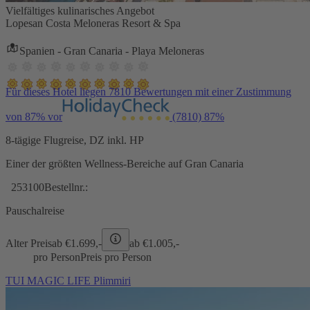
Vielfältiges kulinarisches Angebot
Lopesan Costa Meloneras Resort & Spa
Spanien - Gran Canaria - Playa Meloneras
Für dieses Hotel liegen 7810 Bewertungen mit einer Zustimmung
von 87% vor
(7810)
87%
8-tägige Flugreise, DZ inkl. HP
Einer der größten Wellness-Bereiche auf Gran Canaria
253100
Bestellnr.:
Pauschalreise
Alter Preis
ab €
1.699,-
ab €
1.005,-
pro Person
Preis pro Person
TUI MAGIC LIFE Plimmiri