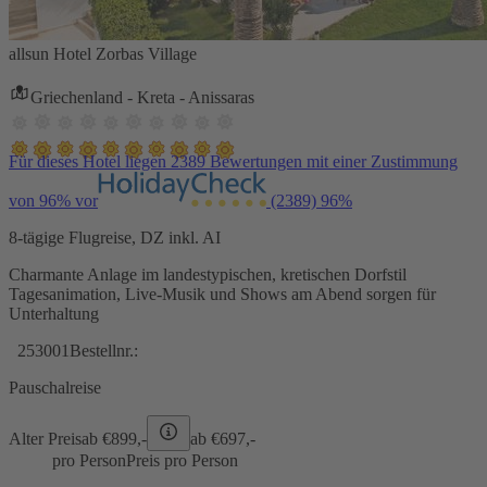
allsun Hotel Zorbas Village
Griechenland - Kreta - Anissaras
Für dieses Hotel liegen 2389 Bewertungen mit einer Zustimmung
von 96% vor
(2389)
96%
8-tägige Flugreise, DZ inkl. AI
Charmante Anlage im landestypischen, kretischen Dorfstil
Tagesanimation, Live-Musik und Shows am Abend sorgen für
Unterhaltung
253001
Bestellnr.:
Pauschalreise
Alter Preis
ab €
899,-
ab €
697,-
pro Person
Preis pro Person