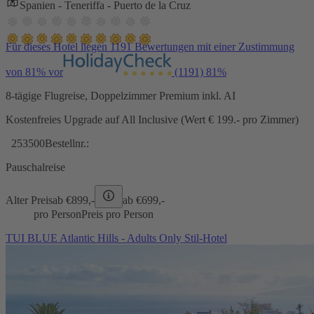
Spanien - Teneriffa - Puerto de la Cruz
Für dieses Hotel liegen 1191 Bewertungen mit einer Zustimmung
von 81% vor
(1191)
81%
8-tägige Flugreise, Doppelzimmer Premium inkl. AI
Kostenfreies Upgrade auf All Inclusive (Wert € 199.- pro Zimmer)
253500
Bestellnr.:
Pauschalreise
Alter Preis
ab €
899,-
ab €
699,-
pro Person
Preis pro Person
TUI BLUE Atlantic Hills - Adults Only Stil-Hotel