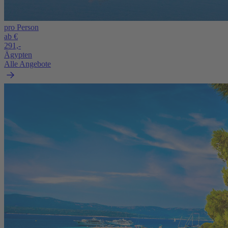
pro Person
ab €
291,-
Ägypten
Alle Angebote