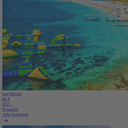
pro Person
ab €
302,-
Kroatien
Alle Angebote