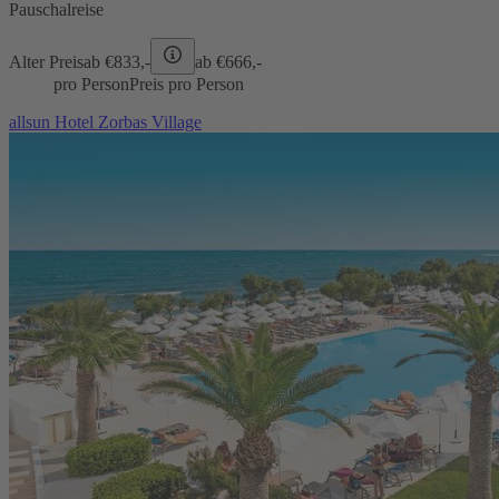
Pauschalreise
Alter Preis
ab €
833,-
ab €
666,-
pro Person
Preis pro Person
allsun Hotel Zorbas Village