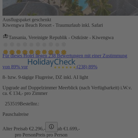
Ausflugspaket geschenkt
Kiwengwa Beach Resort - Traumurlaub inkl. Safari
Tansania, Vereinigte Republik - Ostküste - Kiwengwa
Für dieses Hotel liegen 238 Bewertungen mit einer Zustimmung
von 89% vor
(238)
89%
8- bzw. 9-tägige Flugreise, DZ inkl. AI light
Upgrade auf Doppelzimmer Meerblick (nach Verfügbarkeit) i.W.v.
ca. € 134,- pro Zimmer
253519
Bestellnr.:
Pauschalreise
Alter Preis
ab €
2.296,-
ab €
1.699,-
pro Person
Preis pro Person