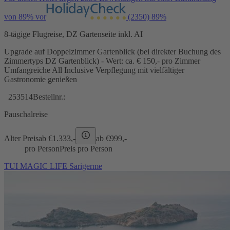
von 89% vor
(2350)
89%
8-tägige Flugreise, DZ Gartenseite inkl. AI
Upgrade auf Doppelzimmer Gartenblick (bei direkter Buchung des
Zimmertyps DZ Gartenblick) - Wert: ca. € 150,- pro Zimmer
Umfangreiche All Inclusive Verpflegung mit vielfältiger
Gastronomie genießen
253514
Bestellnr.:
Pauschalreise
Alter Preis
ab €
1.333,-
ab €
999,-
pro Person
Preis pro Person
TUI MAGIC LIFE Sarigerme