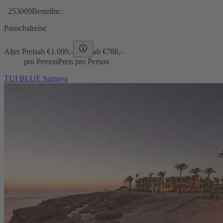
253009
Bestellnr.:
Pauschalreise
Alter Preis
ab €
1.099,-
ab €
788,-
pro Person
Preis pro Person
TUI BLUE Samaya