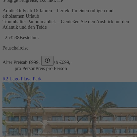
8-tägige Flugreise, DZ inkl. HP
Adults Only ab 16 Jahren – Perfekt für einen ruhigen und
erholsamen Urlaub
Traumhafter Panoramablick – Genießen Sie den Ausblick auf den
Atlantik und den Teide
253538
Bestellnr.:
Pauschalreise
Alter Preis
ab €
999,-
ab €
699,-
pro Person
Preis pro Person
R2 Lago Playa Park