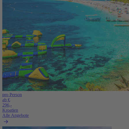
pro Person
ab €
296,-
Kroatien
Alle Angebote