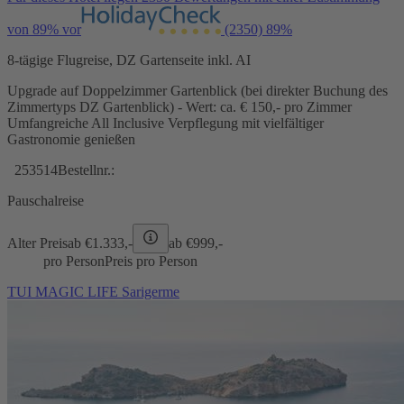
von 89% vor
(2350)
89%
8-tägige Flugreise, DZ Gartenseite inkl. AI
Upgrade auf Doppelzimmer Gartenblick (bei direkter Buchung des
Zimmertyps DZ Gartenblick) - Wert: ca. € 150,- pro Zimmer
Umfangreiche All Inclusive Verpflegung mit vielfältiger
Gastronomie genießen
253514
Bestellnr.:
Pauschalreise
Alter Preis
ab €
1.333,-
ab €
999,-
pro Person
Preis pro Person
TUI MAGIC LIFE Sarigerme