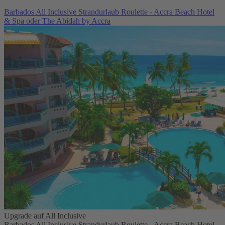
Barbados All Inclusive Strandurlaub Roulette - Accra Beach Hotel
& Spa oder The Abidah by Accra
Upgrade auf All Inclusive
Barbados All Inclusive Strandurlaub Roulette - Accra Beach Hotel