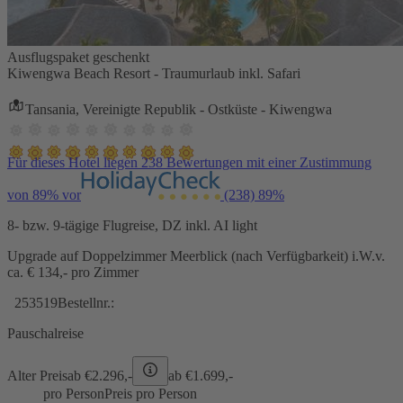
Ausflugspaket geschenkt
Kiwengwa Beach Resort - Traumurlaub inkl. Safari
Tansania, Vereinigte Republik - Ostküste - Kiwengwa
Für dieses Hotel liegen 238 Bewertungen mit einer Zustimmung
von 89% vor
(238)
89%
8- bzw. 9-tägige Flugreise, DZ inkl. AI light
Upgrade auf Doppelzimmer Meerblick (nach Verfügbarkeit) i.W.v.
ca. € 134,- pro Zimmer
253519
Bestellnr.:
Pauschalreise
Alter Preis
ab €
2.296,-
ab €
1.699,-
pro Person
Preis pro Person