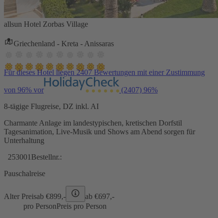
allsun Hotel Zorbas Village
Griechenland - Kreta - Anissaras
Für dieses Hotel liegen 2407 Bewertungen mit einer Zustimmung
von 96% vor
(2407)
96%
8-tägige Flugreise, DZ inkl. AI
Charmante Anlage im landestypischen, kretischen Dorfstil
Tagesanimation, Live-Musik und Shows am Abend sorgen für
Unterhaltung
253001
Bestellnr.:
Pauschalreise
Alter Preis
ab €
899,-
ab €
697,-
pro Person
Preis pro Person