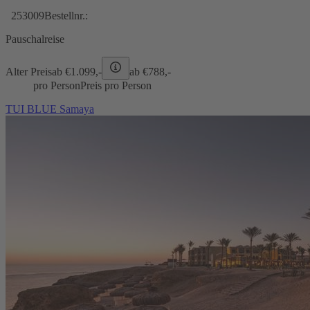
253009
Bestellnr.:
Pauschalreise
Alter Preis
ab €
1.099,-
ab €
788,-
pro Person
Preis pro Person
TUI BLUE Samaya