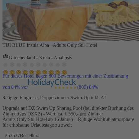
TUI BLUE Insula Alba - Adults Only Stil-Hotel
Griechenland - Kreta - Analipsis
Für dieses Hotel liegen 800 Bewertungen mit einer Zustimmung
von 84% vor
(800)
84%
8-tägige Flugreise, Doppelzimmer Swim-Up inkl. AI
Upgrade auf DZ Swim Up Sharing Pool (bei direkter Buchung des
Zimmertyps DZX2) - Wert: ca. € 550,- pro Zimmer
Adults Only Stil-Hotel ab 16 Jahren – Ruhige Wohlfühlatmosphäre
für erholsame Urlaubstage zu zweit
253537
Bestellnr.: