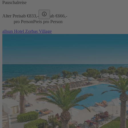
Pauschalreise
Alter Preis
ab €
833,-
ab €
666,-
pro Person
Preis pro Person
allsun Hotel Zorbas Village