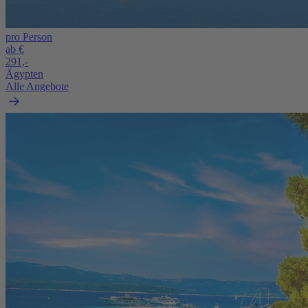
pro Person
ab €
291,-
Ägypten
Alle Angebote