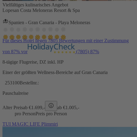
Vielfältiges kulinarisches Angebot
Lopesan Costa Meloneras Resort & Spa
Spanien - Gran Canaria - Playa Meloneras
Für dieses Hotel liegen 7805 Bewertungen mit einer Zustimmung
von 87% vor
(7805)
87%
8-tägige Flugreise, DZ inkl. HP
Einer der größten Wellness-Bereiche auf Gran Canaria
253100
Bestellnr.:
Pauschalreise
Alter Preis
ab €
1.699,-
ab €
1.005,-
pro Person
Preis pro Person
TUI MAGIC LIFE Plimmiri