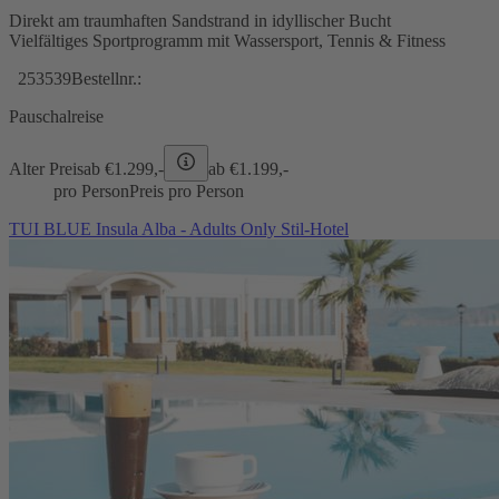
Direkt am traumhaften Sandstrand in idyllischer Bucht
Vielfältiges Sportprogramm mit Wassersport, Tennis & Fitness
253539
Bestellnr.:
Pauschalreise
Alter Preis
ab €
1.299,-
ab €
1.199,-
pro Person
Preis pro Person
TUI BLUE Insula Alba - Adults Only Stil-Hotel