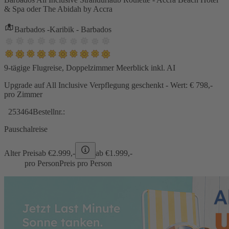
& Spa oder The Abidah by Accra
Barbados -Karibik - Barbados
9-tägige Flugreise, Doppelzimmer Meerblick inkl. AI
Upgrade auf All Inclusive Verpflegung geschenkt - Wert: € 798,-
pro Zimmer
253464
Bestellnr.:
Pauschalreise
Alter Preis
ab €
2.999,-
ab €
1.999,-
pro Person
Preis pro Person