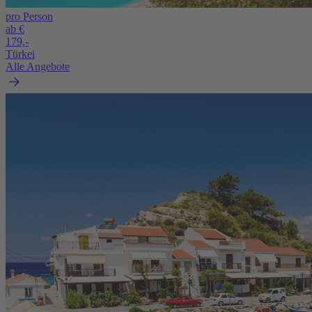
pro Person
ab €
179,-
Türkei
Alle Angebote