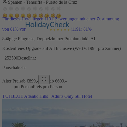
Spanien - Teneriffa - Puerto de la Cruz
Für dieses Hotel liegen 1191 Bewertungen mit einer Zustimmung
von 81% vor
(1191)
81%
8-tägige Flugreise, Doppelzimmer Premium inkl. AI
Kostenfreies Upgrade auf All Inclusive (Wert € 199.- pro Zimmer)
253500
Bestellnr.:
Pauschalreise
Alter Preis
ab €
899,-
ab €
699,-
pro Person
Preis pro Person
TUI BLUE Atlantic Hills - Adults Only Stil-Hotel