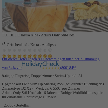
TUI BLUE Insula Alba - Adults Only Stil-Hotel
Griechenland - Kreta - Analipsis
Für dieses Hotel liegen 800 Bewertungen mit einer Zustimmung
von 84% vor
(800)
84%
8-tägige Flugreise, Doppelzimmer Swim-Up inkl. AI
Upgrade auf DZ Swim Up Sharing Pool (bei direkter Buchung des
Zimmertyps DZX2) - Wert: ca. € 550,- pro Zimmer
Adults Only Stil-Hotel ab 16 Jahren – Ruhige Wohlfühlatmosphäre
für erholsame Urlaubstage zu zweit
253537
Bestellnr.: