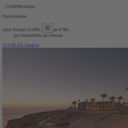
253009
Bestellnr.:
Pauschalreise
Alter Preis
ab €
1.099,-
ab €
788,-
pro Person
Preis pro Person
TUI BLUE Samaya