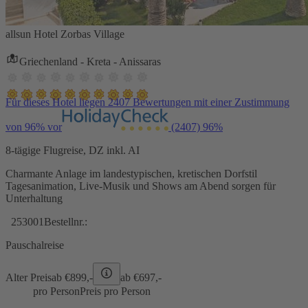
allsun Hotel Zorbas Village
Griechenland - Kreta - Anissaras
Für dieses Hotel liegen 2407 Bewertungen mit einer Zustimmung
von 96% vor
(2407)
96%
8-tägige Flugreise, DZ inkl. AI
Charmante Anlage im landestypischen, kretischen Dorfstil
Tagesanimation, Live-Musik und Shows am Abend sorgen für
Unterhaltung
253001
Bestellnr.:
Pauschalreise
Alter Preis
ab €
899,-
ab €
697,-
pro Person
Preis pro Person