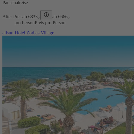
Pauschalreise
Alter Preis
ab €
833,-
ab €
666,-
pro Person
Preis pro Person
allsun Hotel Zorbas Village