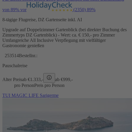
von 89% vor
(2350)
89%
8-tägige Flugreise, DZ Gartenseite inkl. AI
Upgrade auf Doppelzimmer Gartenblick (bei direkter Buchung des
Zimmertyps DZ Gartenblick) - Wert: ca. € 150,- pro Zimmer
Umfangreiche All Inclusive Verpflegung mit vielfältiger
Gastronomie genießen
253514
Bestellnr.:
Pauschalreise
Alter Preis
ab €
1.333,-
ab €
999,-
pro Person
Preis pro Person
TUI MAGIC LIFE Sarigerme