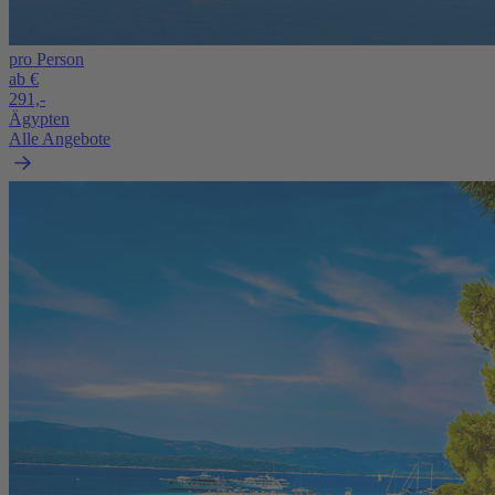
pro Person
ab €
291,-
Ägypten
Alle Angebote