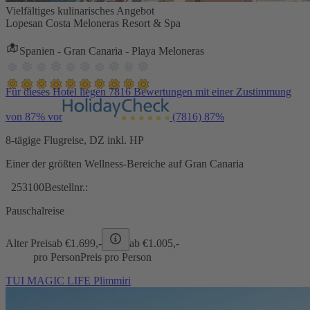
Vielfältiges kulinarisches Angebot
Lopesan Costa Meloneras Resort & Spa
Spanien - Gran Canaria - Playa Meloneras
Für dieses Hotel liegen 7816 Bewertungen mit einer Zustimmung
von 87% vor
(7816)
87%
8-tägige Flugreise, DZ inkl. HP
Einer der größten Wellness-Bereiche auf Gran Canaria
253100
Bestellnr.:
Pauschalreise
Alter Preis
ab €
1.699,-
ab €
1.005,-
pro Person
Preis pro Person
TUI MAGIC LIFE Plimmiri