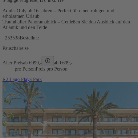
8-tägige Flugreise, DZ inkl. HP
Adults Only ab 16 Jahren – Perfekt für einen ruhigen und
erholsamen Urlaub
Traumhafter Panoramablick – Genießen Sie den Ausblick auf den
Atlantik und den Teide
253538
Bestellnr.:
Pauschalreise
Alter Preis
ab €
999,-
ab €
699,-
pro Person
Preis pro Person
R2 Lago Playa Park