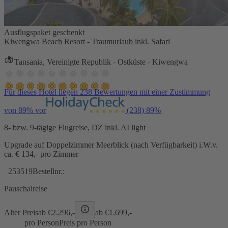
Ausflugspaket geschenkt
Kiwengwa Beach Resort - Traumurlaub inkl. Safari
Tansania, Vereinigte Republik - Ostküste - Kiwengwa
Für dieses Hotel liegen 238 Bewertungen mit einer Zustimmung
von 89% vor
(238)
89%
8- bzw. 9-tägige Flugreise, DZ inkl. AI light
Upgrade auf Doppelzimmer Meerblick (nach Verfügbarkeit) i.W.v.
ca. € 134,- pro Zimmer
253519
Bestellnr.:
Pauschalreise
Alter Preis
ab €
2.296,-
ab €
1.699,-
pro Person
Preis pro Person