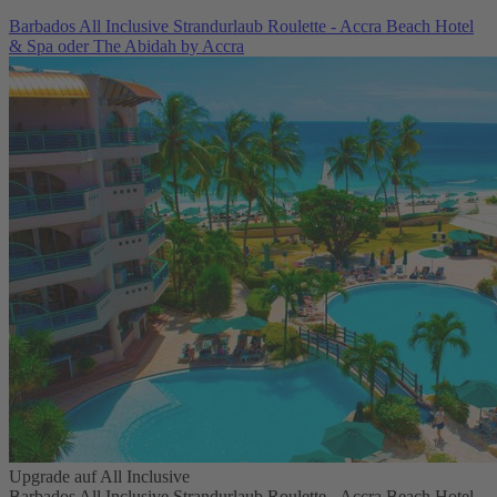
Barbados All Inclusive Strandurlaub Roulette - Accra Beach Hotel
& Spa oder The Abidah by Accra
Upgrade auf All Inclusive
Barbados All Inclusive Strandurlaub Roulette - Accra Beach Hotel