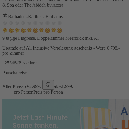
& Spa oder The Abidah by Accra
Barbados -Karibik - Barbados
9-tägige Flugreise, Doppelzimmer Meerblick inkl. AI
Upgrade auf All Inclusive Verpflegung geschenkt - Wert: € 798,-
pro Zimmer
253464
Bestellnr.:
Pauschalreise
Alter Preis
ab €
2.999,-
ab €
1.999,-
pro Person
Preis pro Person