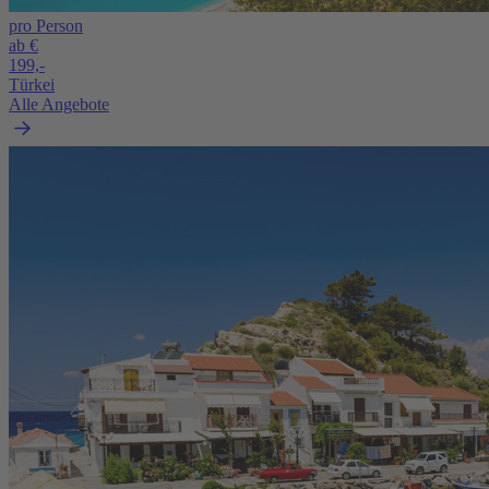
pro Person
ab €
199,-
Türkei
Alle Angebote