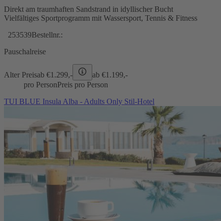
Direkt am traumhaften Sandstrand in idyllischer Bucht
Vielfältiges Sportprogramm mit Wassersport, Tennis & Fitness
253539
Bestellnr.:
Pauschalreise
Alter Preis
ab €
1.299,-
ab €
1.199,-
pro Person
Preis pro Person
TUI BLUE Insula Alba - Adults Only Stil-Hotel