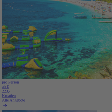
pro Person
ab €
223,-
Kroatien
Alle Angebote