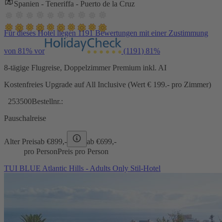
Spanien - Teneriffa - Puerto de la Cruz
Für dieses Hotel liegen 1191 Bewertungen mit einer Zustimmung
von 81% vor
(1191)
81%
8-tägige Flugreise, Doppelzimmer Premium inkl. AI
Kostenfreies Upgrade auf All Inclusive (Wert € 199.- pro Zimmer)
253500
Bestellnr.:
Pauschalreise
Alter Preis
ab €
899,-
ab €
699,-
pro Person
Preis pro Person
TUI BLUE Atlantic Hills - Adults Only Stil-Hotel