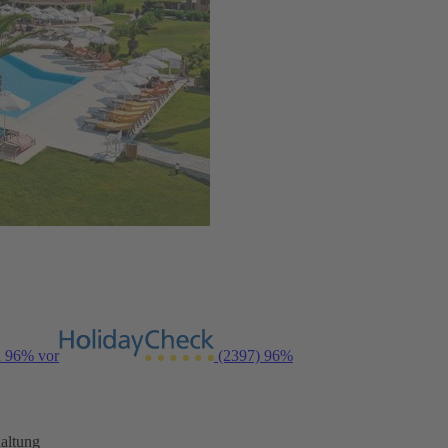
n 96% vor
(2397)
96%
altung