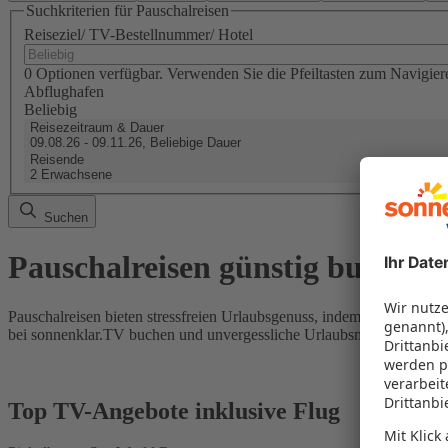
Suchkriterien für Pauschalreisen
Reiseziel/ TV-Bestellnummer/ Hotel
0 Optionen verfügbar. Verwenden Sie die Pfeiltasten zum Navigier
Abflughafen
Beliebig
Reisezeitraum & Dauer
09.08.26 - 09.11.26, Beliebige Dauer
Reisende
2 Erwachsene
Suchen
Pauschalreisen günstig buchen
Pauschalreisen bieten stressfreien Urlaubsgenuss, indem Flug und Hot
bei sonnenklar.TV buchen und unvergessliche Urlaubsmomente erleb
Top TV-Angebote inklusive Flug