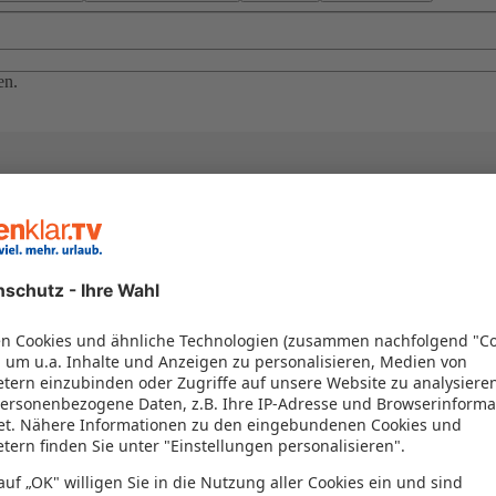
en.
el in einem Paket kombiniert werden – das spart Zeit und Geld. Nutzen 
en!