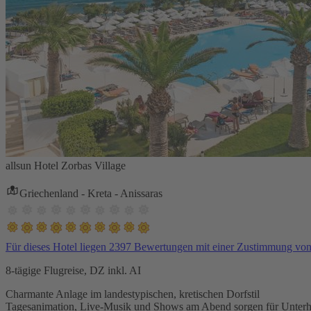
allsun Hotel Zorbas Village
Griechenland - Kreta - Anissaras
Für dieses Hotel liegen 2397 Bewertungen mit einer Zustimmung vo
8-tägige Flugreise, DZ inkl. AI
Charmante Anlage im landestypischen, kretischen Dorfstil
Tagesanimation, Live-Musik und Shows am Abend sorgen für Unterh