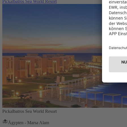
Pickalbatros Sea World Resort
Pickalbatros Sea World Resort
Ägypten - Marsa Alam