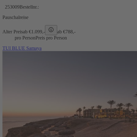
253009
Bestellnr.:
Pauschalreise
Alter Preis
ab €
1.099,-
ab €
788,-
pro Person
Preis pro Person
TUI BLUE Samaya