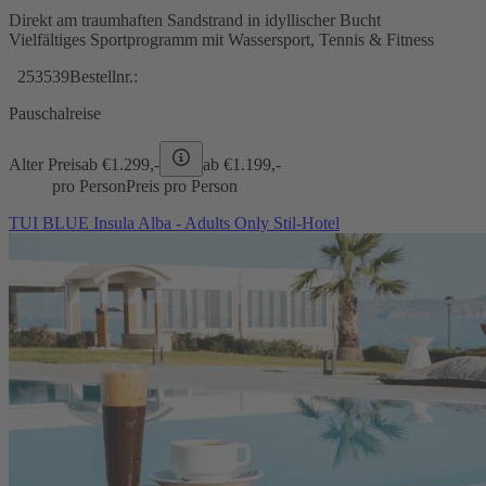
Direkt am traumhaften Sandstrand in idyllischer Bucht
Vielfältiges Sportprogramm mit Wassersport, Tennis & Fitness
253539
Bestellnr.:
Pauschalreise
Alter Preis
ab €
1.299,-
ab €
1.199,-
pro Person
Preis pro Person
TUI BLUE Insula Alba - Adults Only Stil-Hotel