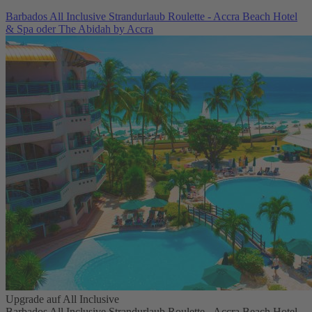
Barbados All Inclusive Strandurlaub Roulette - Accra Beach Hotel
& Spa oder The Abidah by Accra
Upgrade auf All Inclusive
Barbados All Inclusive Strandurlaub Roulette - Accra Beach Hotel