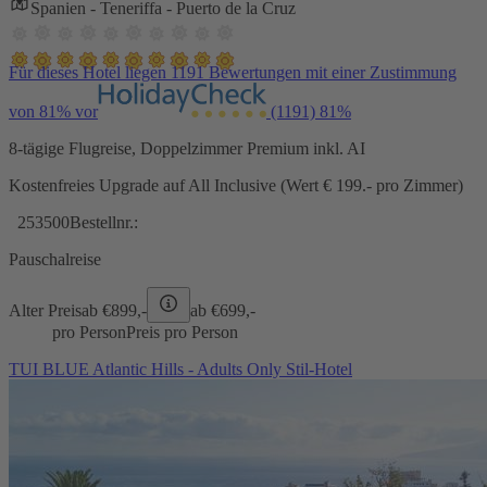
Spanien - Teneriffa - Puerto de la Cruz
Für dieses Hotel liegen 1191 Bewertungen mit einer Zustimmung
von 81% vor
(1191)
81%
8-tägige Flugreise, Doppelzimmer Premium inkl. AI
Kostenfreies Upgrade auf All Inclusive (Wert € 199.- pro Zimmer)
253500
Bestellnr.:
Pauschalreise
Alter Preis
ab €
899,-
ab €
699,-
pro Person
Preis pro Person
TUI BLUE Atlantic Hills - Adults Only Stil-Hotel