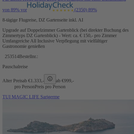
von 89% vor
(2350)
89%
8-tägige Flugreise, DZ Gartenseite inkl. AI
Upgrade auf Doppelzimmer Gartenblick (bei direkter Buchung des
Zimmertyps DZ Gartenblick) - Wert: ca. € 150,- pro Zimmer
Umfangreiche All Inclusive Verpflegung mit vielfältiger
Gastronomie genießen
253514
Bestellnr.:
Pauschalreise
Alter Preis
ab €
1.333,-
ab €
999,-
pro Person
Preis pro Person
TUI MAGIC LIFE Sarigerme