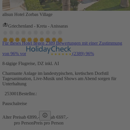
allsun Hotel Zorbas Village
Griechenland - Kreta - Anissaras
Für dieses Hotel liegen 2389 Bewertungen mit einer Zustimmung
von 96% vor
(2389)
96%
8-tägige Flugreise, DZ inkl. AI
Charmante Anlage im landestypischen, kretischen Dorfstil
Tagesanimation, Live-Musik und Shows am Abend sorgen für
Unterhaltung
253001
Bestellnr.:
Pauschalreise
Alter Preis
ab €
899,-
ab €
697,-
pro Person
Preis pro Person