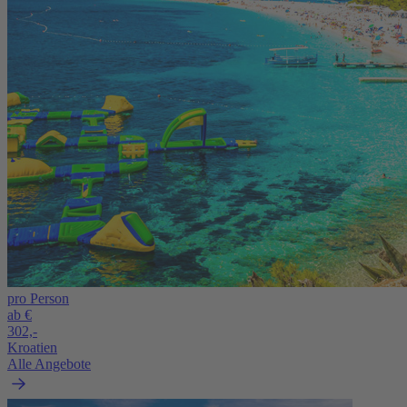
pro Person
ab €
302,-
Kroatien
Alle Angebote