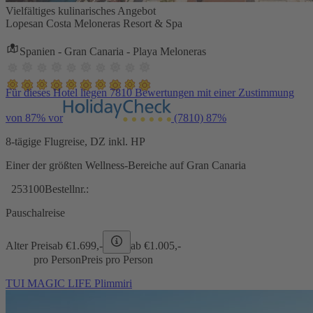
Vielfältiges kulinarisches Angebot
Lopesan Costa Meloneras Resort & Spa
Spanien - Gran Canaria - Playa Meloneras
Für dieses Hotel liegen 7810 Bewertungen mit einer Zustimmung
von 87% vor
(7810)
87%
8-tägige Flugreise, DZ inkl. HP
Einer der größten Wellness-Bereiche auf Gran Canaria
253100
Bestellnr.:
Pauschalreise
Alter Preis
ab €
1.699,-
ab €
1.005,-
pro Person
Preis pro Person
TUI MAGIC LIFE Plimmiri