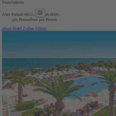
Pauschalreise
Alter Preis
ab €
833,-
ab €
666,-
pro Person
Preis pro Person
allsun Hotel Zorbas Village