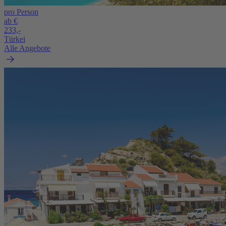
pro Person
ab €
233,-
Türkei
Alle Angebote