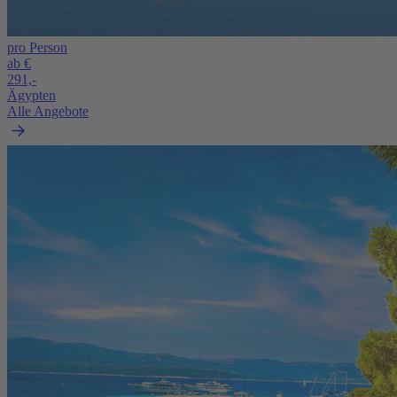
pro Person
ab €
291,-
Ägypten
Alle Angebote