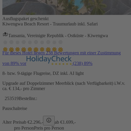
Ausflugspaket geschenkt
Kiwengwa Beach Resort - Traumurlaub inkl. Safari
Tansania, Vereinigte Republik - Ostküste - Kiwengwa
Für dieses Hotel liegen 238 Bewertungen mit einer Zustimmung
von 89% vor
(238)
89%
8- bzw. 9-tägige Flugreise, DZ inkl. AI light
Upgrade auf Doppelzimmer Meerblick (nach Verfügbarkeit) i.W.v.
ca. € 134,- pro Zimmer
253519
Bestellnr.:
Pauschalreise
Alter Preis
ab €
2.296,-
ab €
1.699,-
pro Person
Preis pro Person