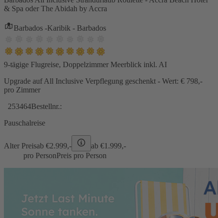
& Spa oder The Abidah by Accra
Barbados -Karibik - Barbados
9-tägige Flugreise, Doppelzimmer Meerblick inkl. AI
Upgrade auf All Inclusive Verpflegung geschenkt - Wert: € 798,-
pro Zimmer
253464
Bestellnr.:
Pauschalreise
Alter Preis
ab €
2.999,-
ab €
1.999,-
pro Person
Preis pro Person