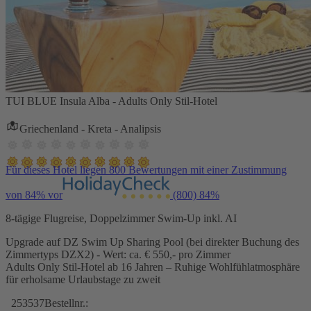
TUI BLUE Insula Alba - Adults Only Stil-Hotel
Griechenland - Kreta - Analipsis
Für dieses Hotel liegen 800 Bewertungen mit einer Zustimmung
von 84% vor
(800)
84%
8-tägige Flugreise, Doppelzimmer Swim-Up inkl. AI
Upgrade auf DZ Swim Up Sharing Pool (bei direkter Buchung des
Zimmertyps DZX2) - Wert: ca. € 550,- pro Zimmer
Adults Only Stil-Hotel ab 16 Jahren – Ruhige Wohlfühlatmosphäre
für erholsame Urlaubstage zu zweit
253537
Bestellnr.: