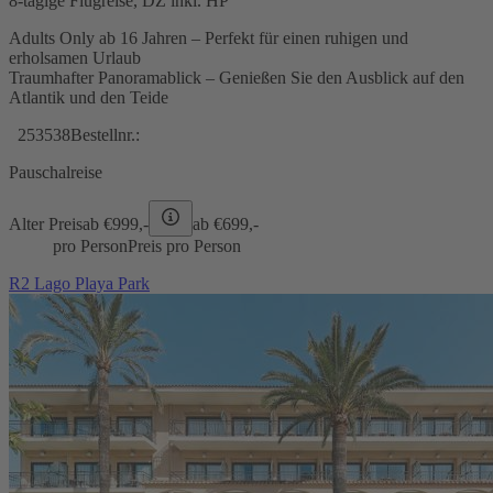
8-tägige Flugreise, DZ inkl. HP
Adults Only ab 16 Jahren – Perfekt für einen ruhigen und
erholsamen Urlaub
Traumhafter Panoramablick – Genießen Sie den Ausblick auf den
Atlantik und den Teide
253538
Bestellnr.:
Pauschalreise
Alter Preis
ab €
999,-
ab €
699,-
pro Person
Preis pro Person
R2 Lago Playa Park