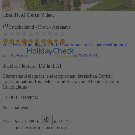
allsun Hotel Zorbas Village
Griechenland - Kreta - Anissaras
Für dieses Hotel liegen 2389 Bewertungen mit einer Zustimmung
von 96% vor
(2389)
96%
8-tägige Flugreise, DZ inkl. AI
Charmante Anlage im landestypischen, kretischen Dorfstil
Tagesanimation, Live-Musik und Shows am Abend sorgen für
Unterhaltung
253001
Bestellnr.:
Pauschalreise
Alter Preis
ab €
899,-
ab €
697,-
pro Person
Preis pro Person