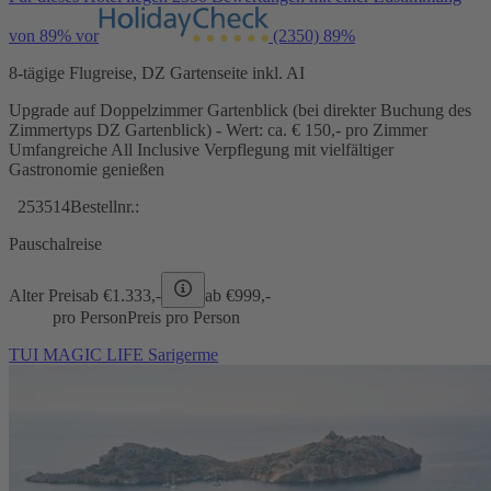
von 89% vor
(2350)
89%
8-tägige Flugreise, DZ Gartenseite inkl. AI
Upgrade auf Doppelzimmer Gartenblick (bei direkter Buchung des
Zimmertyps DZ Gartenblick) - Wert: ca. € 150,- pro Zimmer
Umfangreiche All Inclusive Verpflegung mit vielfältiger
Gastronomie genießen
253514
Bestellnr.:
Pauschalreise
Alter Preis
ab €
1.333,-
ab €
999,-
pro Person
Preis pro Person
TUI MAGIC LIFE Sarigerme