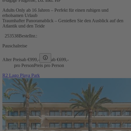
8-tägige Flugreise, DZ inkl. HP
Adults Only ab 16 Jahren – Perfekt für einen ruhigen und
erholsamen Urlaub
Traumhafter Panoramablick – Genießen Sie den Ausblick auf den
Atlantik und den Teide
253538
Bestellnr.:
Pauschalreise
Alter Preis
ab €
999,-
ab €
699,-
pro Person
Preis pro Person
R2 Lago Playa Park