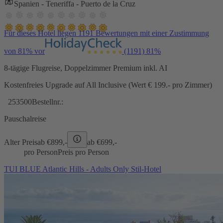
Spanien - Teneriffa - Puerto de la Cruz
Für dieses Hotel liegen 1191 Bewertungen mit einer Zustimmung
von 81% vor
(1191)
81%
8-tägige Flugreise, Doppelzimmer Premium inkl. AI
Kostenfreies Upgrade auf All Inclusive (Wert € 199.- pro Zimmer)
253500
Bestellnr.:
Pauschalreise
Alter Preis
ab €
899,-
ab €
699,-
pro Person
Preis pro Person
TUI BLUE Atlantic Hills - Adults Only Stil-Hotel