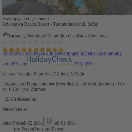
Ausflugspaket geschenkt
Kiwengwa Beach Resort - Traumurlaub inkl. Safari
Tansania, Vereinigte Republik - Ostküste - Kiwengwa
Für dieses Hotel liegen 238 Bewertungen mit einer Zustimmung
von 89% vor
(238)
89%
8- bzw. 9-tägige Flugreise, DZ inkl. AI light
Upgrade auf Doppelzimmer Meerblick (nach Verfügbarkeit) i.W.v.
ca. € 134,- pro Zimmer
253519
Bestellnr.:
Pauschalreise
Alter Preis
ab €
2.296,-
ab €
1.699,-
pro Person
Preis pro Person