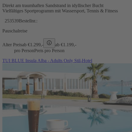
Direkt am traumhaften Sandstrand in idyllischer Bucht
Vielfältiges Sportprogramm mit Wassersport, Tennis & Fitness
253539
Bestellnr.:
Pauschalreise
Alter Preis
ab €
1.299,-
ab €
1.199,-
pro Person
Preis pro Person
TUI BLUE Insula Alba - Adults Only Stil-Hotel