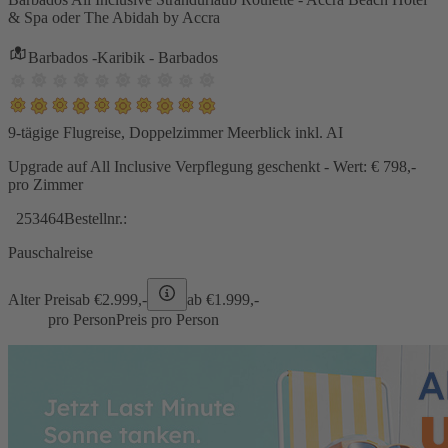
& Spa oder The Abidah by Accra
Barbados -Karibik - Barbados
9-tägige Flugreise, Doppelzimmer Meerblick inkl. AI
Upgrade auf All Inclusive Verpflegung geschenkt - Wert: € 798,-
pro Zimmer
253464
Bestellnr.:
Pauschalreise
Alter Preis
ab €
2.999,-
ab €
1.999,-
pro Person
Preis pro Person