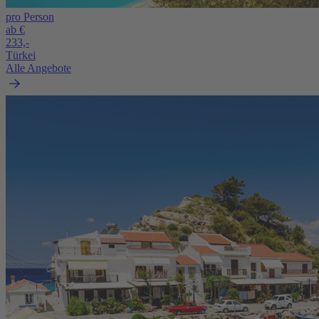
pro Person
ab €
233,-
Türkei
Alle Angebote