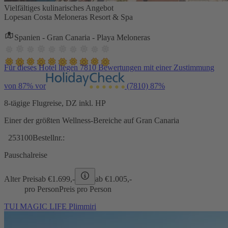
Vielfältiges kulinarisches Angebot
Lopesan Costa Meloneras Resort & Spa
Spanien - Gran Canaria - Playa Meloneras
Für dieses Hotel liegen 7810 Bewertungen mit einer Zustimmung
von 87% vor
(7810)
87%
8-tägige Flugreise, DZ inkl. HP
Einer der größten Wellness-Bereiche auf Gran Canaria
253100
Bestellnr.:
Pauschalreise
Alter Preis
ab €
1.699,-
ab €
1.005,-
pro Person
Preis pro Person
TUI MAGIC LIFE Plimmiri