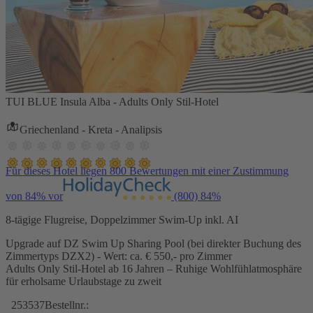
TUI BLUE Insula Alba - Adults Only Stil-Hotel
Griechenland - Kreta - Analipsis
Für dieses Hotel liegen 800 Bewertungen mit einer Zustimmung
von 84% vor
(800)
84%
8-tägige Flugreise, Doppelzimmer Swim-Up inkl. AI
Upgrade auf DZ Swim Up Sharing Pool (bei direkter Buchung des
Zimmertyps DZX2) - Wert: ca. € 550,- pro Zimmer
Adults Only Stil-Hotel ab 16 Jahren – Ruhige Wohlfühlatmosphäre
für erholsame Urlaubstage zu zweit
253537
Bestellnr.: