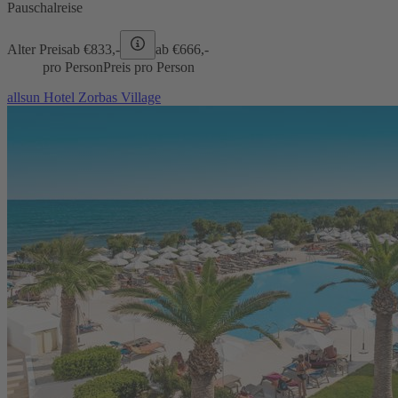
Pauschalreise
Alter Preis
ab €
833,-
ab €
666,-
pro Person
Preis pro Person
allsun Hotel Zorbas Village