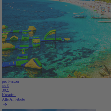
pro Person
ab €
302,-
Kroatien
Alle Angebote