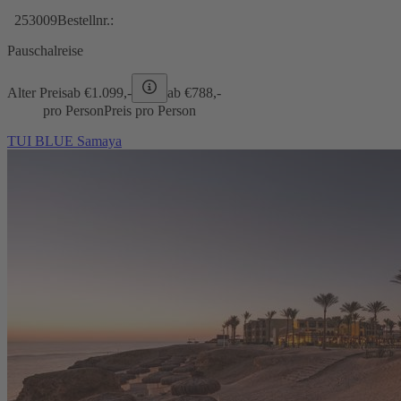
253009
Bestellnr.:
Pauschalreise
Alter Preis
ab €
1.099,-
ab €
788,-
pro Person
Preis pro Person
TUI BLUE Samaya