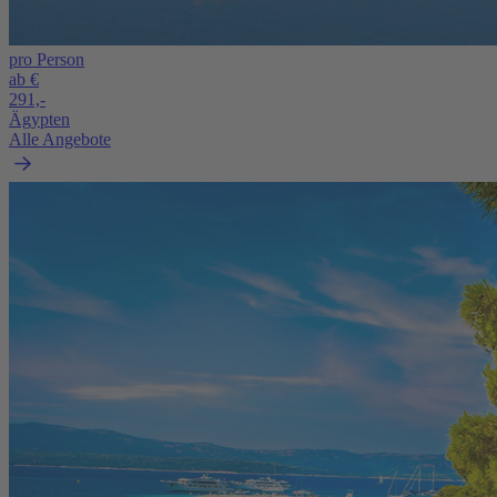
pro Person
ab €
291,-
Ägypten
Alle Angebote