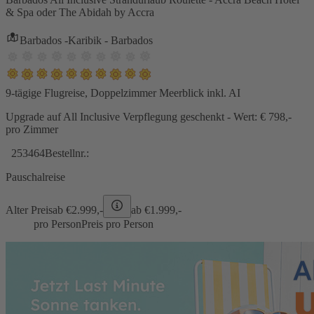
& Spa oder The Abidah by Accra
Barbados -Karibik - Barbados
9-tägige Flugreise, Doppelzimmer Meerblick inkl. AI
Upgrade auf All Inclusive Verpflegung geschenkt - Wert: € 798,-
pro Zimmer
253464
Bestellnr.:
Pauschalreise
Alter Preis
ab €
2.999,-
ab €
1.999,-
pro Person
Preis pro Person