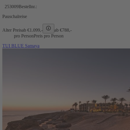
253009
Bestellnr.:
Pauschalreise
Alter Preis
ab €
1.099,-
ab €
788,-
pro Person
Preis pro Person
TUI BLUE Samaya