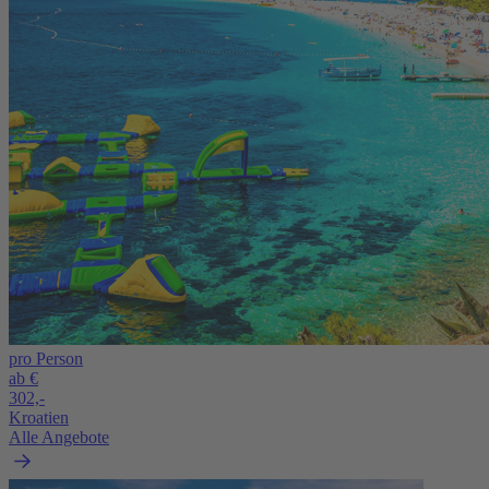
pro Person
ab €
302,-
Kroatien
Alle Angebote