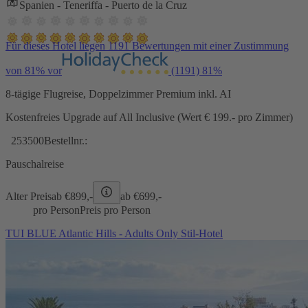
Spanien - Teneriffa - Puerto de la Cruz
Für dieses Hotel liegen 1191 Bewertungen mit einer Zustimmung
von 81% vor
(1191)
81%
8-tägige Flugreise, Doppelzimmer Premium inkl. AI
Kostenfreies Upgrade auf All Inclusive (Wert € 199.- pro Zimmer)
253500
Bestellnr.:
Pauschalreise
Alter Preis
ab €
899,-
ab €
699,-
pro Person
Preis pro Person
TUI BLUE Atlantic Hills - Adults Only Stil-Hotel