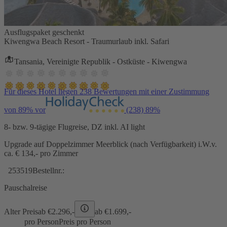
Ausflugspaket geschenkt
Kiwengwa Beach Resort - Traumurlaub inkl. Safari
Tansania, Vereinigte Republik - Ostküste - Kiwengwa
Für dieses Hotel liegen 238 Bewertungen mit einer Zustimmung
von 89% vor
(238)
89%
8- bzw. 9-tägige Flugreise, DZ inkl. AI light
Upgrade auf Doppelzimmer Meerblick (nach Verfügbarkeit) i.W.v.
ca. € 134,- pro Zimmer
253519
Bestellnr.:
Pauschalreise
Alter Preis
ab €
2.296,-
ab €
1.699,-
pro Person
Preis pro Person