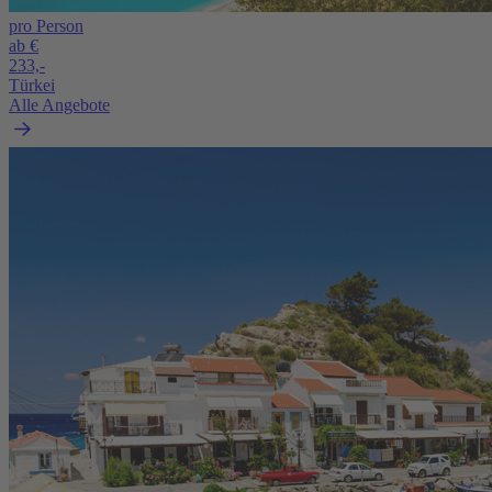
pro Person
ab €
233,-
Türkei
Alle Angebote