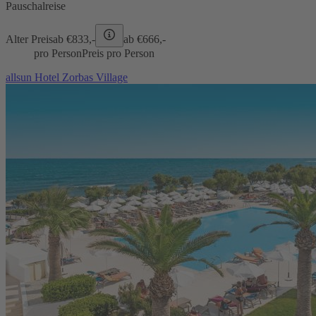
Pauschalreise
Alter Preis
ab €
833,-
ab €
666,-
pro Person
Preis pro Person
allsun Hotel Zorbas Village