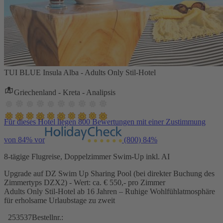
TUI BLUE Insula Alba - Adults Only Stil-Hotel
Griechenland - Kreta - Analipsis
Für dieses Hotel liegen 800 Bewertungen mit einer Zustimmung
von 84% vor
(800)
84%
8-tägige Flugreise, Doppelzimmer Swim-Up inkl. AI
Upgrade auf DZ Swim Up Sharing Pool (bei direkter Buchung des
Zimmertyps DZX2) - Wert: ca. € 550,- pro Zimmer
Adults Only Stil-Hotel ab 16 Jahren – Ruhige Wohlfühlatmosphäre
für erholsame Urlaubstage zu zweit
253537
Bestellnr.: