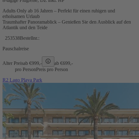
8-tägige Flugreise, DZ inkl. HP
Adults Only ab 16 Jahren – Perfekt für einen ruhigen und
erholsamen Urlaub
Traumhafter Panoramablick – Genießen Sie den Ausblick auf den
Atlantik und den Teide
253538
Bestellnr.:
Pauschalreise
Alter Preis
ab €
999,-
ab €
699,-
pro Person
Preis pro Person
R2 Lago Playa Park