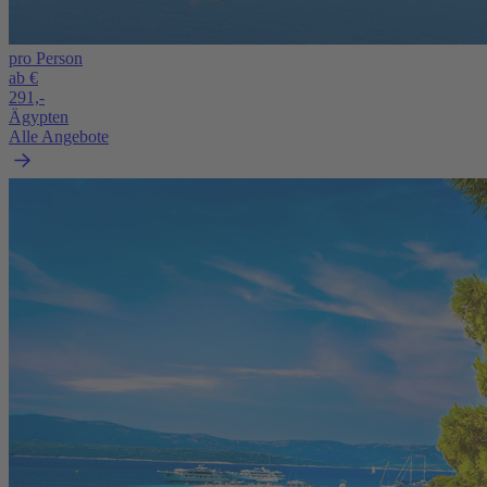
pro Person
ab €
291,-
Ägypten
Alle Angebote