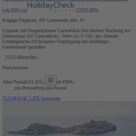
von 89% vor
(2350)
89%
8-tägige Flugreise, DZ Gartenseite inkl. AI
Upgrade auf Doppelzimmer Gartenblick (bei direkter Buchung des
Zimmertyps DZ Gartenblick) - Wert: ca. € 150,- pro Zimmer
Umfangreiche All Inclusive Verpflegung mit vielfältiger
Gastronomie genießen
253514
Bestellnr.:
Pauschalreise
Alter Preis
ab €
1.333,-
ab €
999,-
pro Person
Preis pro Person
TUI MAGIC LIFE Sarigerme