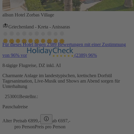
allsun Hotel Zorbas Village
Griechenland - Kreta - Anissaras
Für dieses Hotel liegen 2389 Bewertungen mit einer Zustimmung
von 96% vor
(2389)
96%
8-tägige Flugreise, DZ inkl. AI
Charmante Anlage im landestypischen, kretischen Dorfstil
Tagesanimation, Live-Musik und Shows am Abend sorgen für
Unterhaltung
253001
Bestellnr.:
Pauschalreise
Alter Preis
ab €
899,-
ab €
697,-
pro Person
Preis pro Person