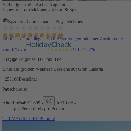
Vielfältiges kulinarisches Angebot
Lopesan Costa Meloneras Resort & Spa
Spanien - Gran Canaria - Playa Meloneras
Für dieses Hotel liegen 7810 Bewertungen mit einer Zustimmung
von 87% vor
(7810)
87%
8-tägige Flugreise, DZ inkl. HP
Einer der größten Wellness-Bereiche auf Gran Canaria
253100
Bestellnr.:
Pauschalreise
Alter Preis
ab €
1.699,-
ab €
1.005,-
pro Person
Preis pro Person
TUI MAGIC LIFE Plimmiri