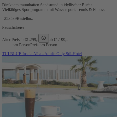
Direkt am traumhaften Sandstrand in idyllischer Bucht
Vielfältiges Sportprogramm mit Wassersport, Tennis & Fitness
253539
Bestellnr.:
Pauschalreise
Alter Preis
ab €
1.299,-
ab €
1.199,-
pro Person
Preis pro Person
TUI BLUE Insula Alba - Adults Only Stil-Hotel