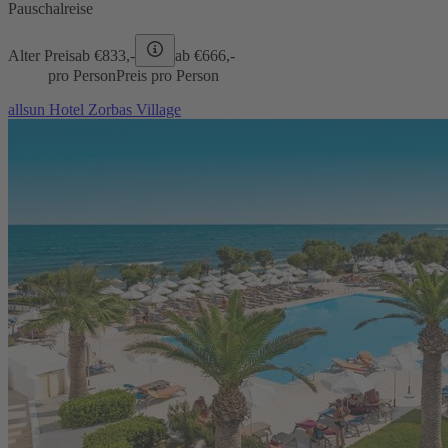
Pauschalreise
Alter Preis
ab €
833,-
ab €
666,-
pro Person
Preis pro Person
allsun Hotel Zorbas Village