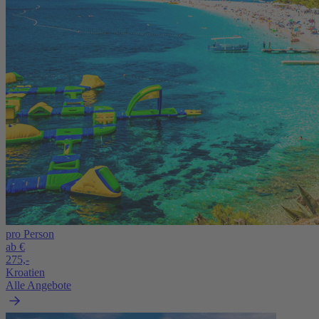
pro Person
ab €
275,-
Kroatien
Alle Angebote