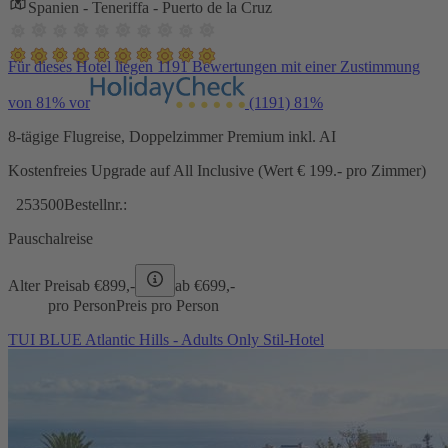
Spanien - Teneriffa - Puerto de la Cruz
Für dieses Hotel liegen 1191 Bewertungen mit einer Zustimmung
von 81% vor
(1191)
81%
8-tägige Flugreise, Doppelzimmer Premium inkl. AI
Kostenfreies Upgrade auf All Inclusive (Wert € 199.- pro Zimmer)
253500
Bestellnr.:
Pauschalreise
Alter Preis
ab €
899,-
ab €
699,-
pro Person
Preis pro Person
TUI BLUE Atlantic Hills - Adults Only Stil-Hotel