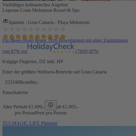
Vielfältiges kulinarisches Angebot
Lopesan Costa Meloneras Resort & Spa
Spanien - Gran Canaria - Playa Meloneras
Für dieses Hotel liegen 7816 Bewertungen mit einer Zustimmung
von 87% vor
(7816)
87%
8-tägige Flugreise, DZ inkl. HP
Einer der größten Wellness-Bereiche auf Gran Canaria
253100
Bestellnr.:
Pauschalreise
Alter Preis
ab €
1.699,-
ab €
1.005,-
pro Person
Preis pro Person
TUI MAGIC LIFE Plimmiri