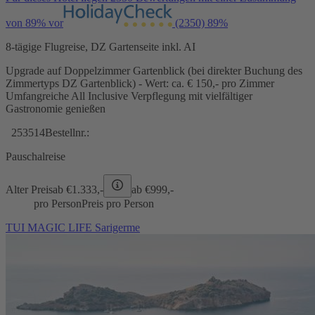
von 89% vor
(2350)
89%
8-tägige Flugreise, DZ Gartenseite inkl. AI
Upgrade auf Doppelzimmer Gartenblick (bei direkter Buchung des
Zimmertyps DZ Gartenblick) - Wert: ca. € 150,- pro Zimmer
Umfangreiche All Inclusive Verpflegung mit vielfältiger
Gastronomie genießen
253514
Bestellnr.:
Pauschalreise
Alter Preis
ab €
1.333,-
ab €
999,-
pro Person
Preis pro Person
TUI MAGIC LIFE Sarigerme