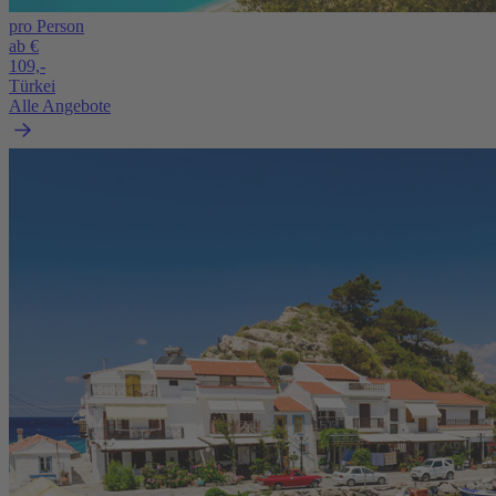
pro Person
ab €
109,-
Türkei
Alle Angebote