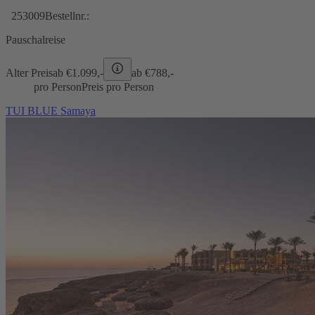
253009
Bestellnr.:
Pauschalreise
Alter Preis
ab €
1.099,-
ab €
788,-
pro Person
Preis pro Person
TUI BLUE Samaya