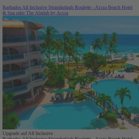
Barbados All Inclusive Strandurlaub Roulette - Accra Beach Hotel
& Spa oder The Abidah by Accra
Upgrade auf All Inclusive
Barbados All Inclusive Strandurlaub Roulette - Accra Beach Hotel