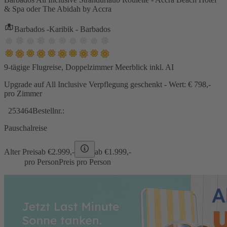
& Spa oder The Abidah by Accra
Barbados -Karibik - Barbados
9-tägige Flugreise, Doppelzimmer Meerblick inkl. AI
Upgrade auf All Inclusive Verpflegung geschenkt - Wert: € 798,-
pro Zimmer
253464
Bestellnr.:
Pauschalreise
Alter Preis
ab €
2.999,-
ab €
1.999,-
pro Person
Preis pro Person