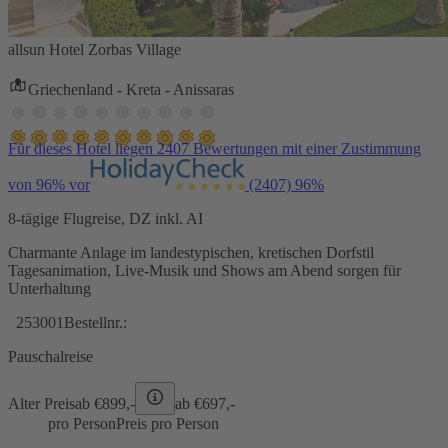
allsun Hotel Zorbas Village
Griechenland - Kreta - Anissaras
Für dieses Hotel liegen 2407 Bewertungen mit einer Zustimmung
von 96% vor
(2407)
96%
8-tägige Flugreise, DZ inkl. AI
Charmante Anlage im landestypischen, kretischen Dorfstil
Tagesanimation, Live-Musik und Shows am Abend sorgen für
Unterhaltung
253001
Bestellnr.:
Pauschalreise
Alter Preis
ab €
899,-
ab €
697,-
pro Person
Preis pro Person