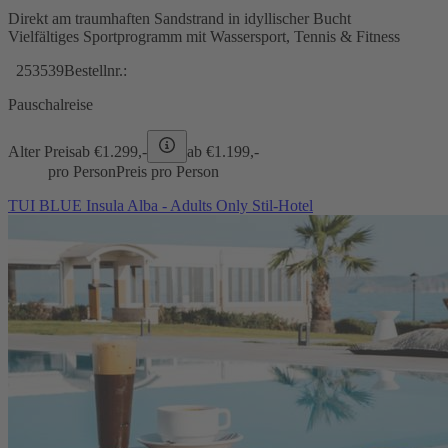
Direkt am traumhaften Sandstrand in idyllischer Bucht
Vielfältiges Sportprogramm mit Wassersport, Tennis & Fitness
253539
Bestellnr.:
Pauschalreise
Alter Preis
ab €
1.299,-
ab €
1.199,-
pro Person
Preis pro Person
TUI BLUE Insula Alba - Adults Only Stil-Hotel