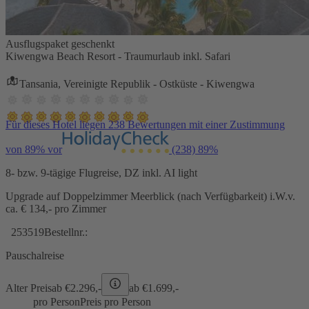
Ausflugspaket geschenkt
Kiwengwa Beach Resort - Traumurlaub inkl. Safari
Tansania, Vereinigte Republik - Ostküste - Kiwengwa
Für dieses Hotel liegen 238 Bewertungen mit einer Zustimmung
von 89% vor
(238)
89%
8- bzw. 9-tägige Flugreise, DZ inkl. AI light
Upgrade auf Doppelzimmer Meerblick (nach Verfügbarkeit) i.W.v.
ca. € 134,- pro Zimmer
253519
Bestellnr.:
Pauschalreise
Alter Preis
ab €
2.296,-
ab €
1.699,-
pro Person
Preis pro Person