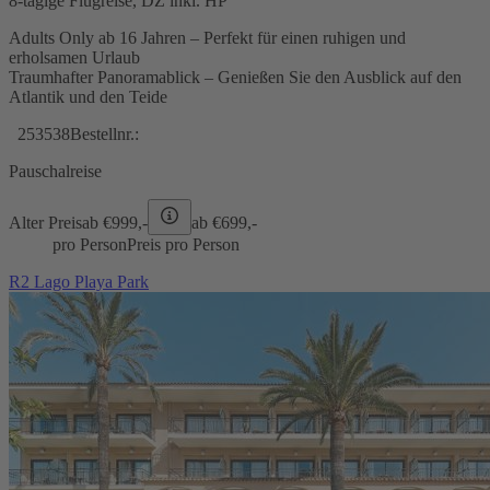
8-tägige Flugreise, DZ inkl. HP
Adults Only ab 16 Jahren – Perfekt für einen ruhigen und
erholsamen Urlaub
Traumhafter Panoramablick – Genießen Sie den Ausblick auf den
Atlantik und den Teide
253538
Bestellnr.:
Pauschalreise
Alter Preis
ab €
999,-
ab €
699,-
pro Person
Preis pro Person
R2 Lago Playa Park