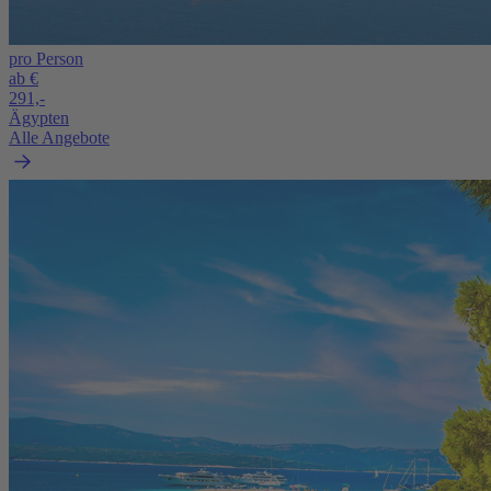
pro Person
ab €
291,-
Ägypten
Alle Angebote