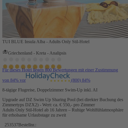
TUI BLUE Insula Alba - Adults Only Stil-Hotel
Griechenland - Kreta - Analipsis
Für dieses Hotel liegen 800 Bewertungen mit einer Zustimmung
von 84% vor
(800)
84%
8-tägige Flugreise, Doppelzimmer Swim-Up inkl. AI
Upgrade auf DZ Swim Up Sharing Pool (bei direkter Buchung des
Zimmertyps DZX2) - Wert: ca. € 550,- pro Zimmer
Adults Only Stil-Hotel ab 16 Jahren – Ruhige Wohlfühlatmosphäre
für erholsame Urlaubstage zu zweit
253537
Bestellnr.: