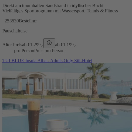
Direkt am traumhaften Sandstrand in idyllischer Bucht
Vielfältiges Sportprogramm mit Wassersport, Tennis & Fitness
253539
Bestellnr.:
Pauschalreise
Alter Preis
ab €
1.299,-
ab €
1.199,-
pro Person
Preis pro Person
TUI BLUE Insula Alba - Adults Only Stil-Hotel