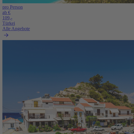
pro Person
ab €
109,-
Türkei
Alle Angebote