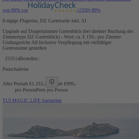
von 89% vor
(2350)
89%
8-tägige Flugreise, DZ Gartenseite inkl. AI
Upgrade auf Doppelzimmer Gartenblick (bei direkter Buchung des
Zimmertyps DZ Gartenblick) - Wert: ca. € 150,- pro Zimmer
Umfangreiche All Inclusive Verpflegung mit vielfältiger
Gastronomie genießen
253514
Bestellnr.:
Pauschalreise
Alter Preis
ab €
1.333,-
ab €
999,-
pro Person
Preis pro Person
TUI MAGIC LIFE Sarigerme