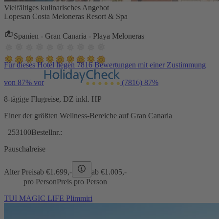
Vielfältiges kulinarisches Angebot
Lopesan Costa Meloneras Resort & Spa
Spanien - Gran Canaria - Playa Meloneras
Für dieses Hotel liegen 7816 Bewertungen mit einer Zustimmung
von 87% vor
(7816)
87%
8-tägige Flugreise, DZ inkl. HP
Einer der größten Wellness-Bereiche auf Gran Canaria
253100
Bestellnr.:
Pauschalreise
Alter Preis
ab €
1.699,-
ab €
1.005,-
pro Person
Preis pro Person
TUI MAGIC LIFE Plimmiri