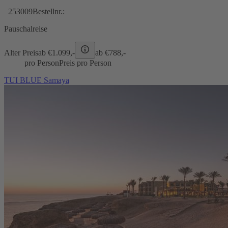
253009
Bestellnr.:
Pauschalreise
Alter Preis
ab €
1.099,-
ab €
788,-
pro Person
Preis pro Person
TUI BLUE Samaya