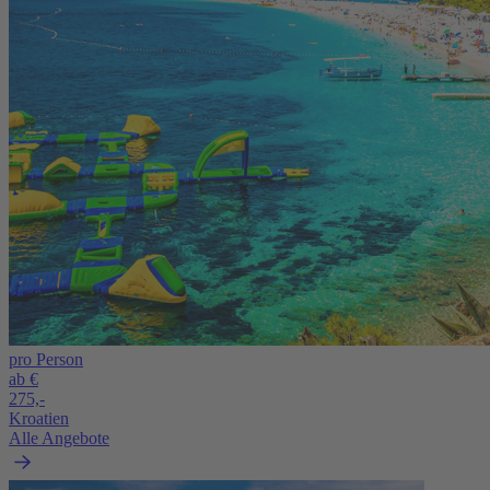
pro Person
ab €
275,-
Kroatien
Alle Angebote