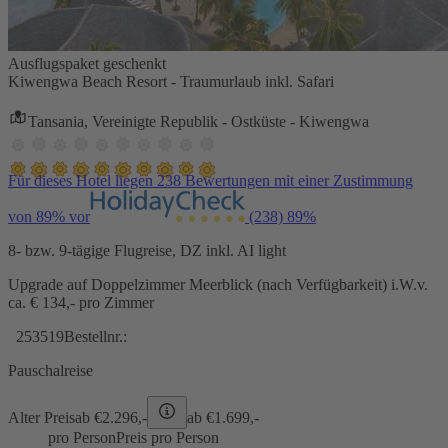
Ausflugspaket geschenkt
Kiwengwa Beach Resort - Traumurlaub inkl. Safari
Tansania, Vereinigte Republik - Ostküste - Kiwengwa
Für dieses Hotel liegen 238 Bewertungen mit einer Zustimmung
von 89% vor
(238)
89%
8- bzw. 9-tägige Flugreise, DZ inkl. AI light
Upgrade auf Doppelzimmer Meerblick (nach Verfügbarkeit) i.W.v.
ca. € 134,- pro Zimmer
253519
Bestellnr.:
Pauschalreise
Alter Preis
ab €
2.296,-
ab €
1.699,-
pro Person
Preis pro Person