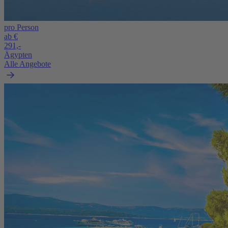
pro Person
ab €
291,-
Ägypten
Alle Angebote