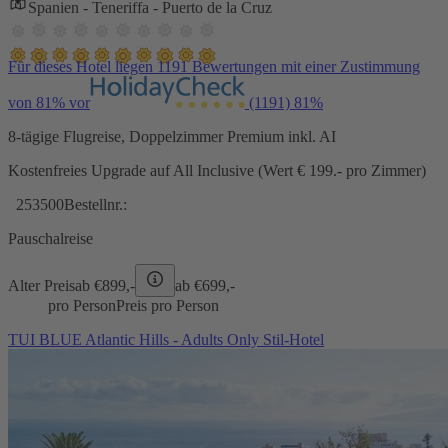
Spanien - Teneriffa - Puerto de la Cruz
Für dieses Hotel liegen 1191 Bewertungen mit einer Zustimmung
von 81% vor
(1191)
81%
8-tägige Flugreise, Doppelzimmer Premium inkl. AI
Kostenfreies Upgrade auf All Inclusive (Wert € 199.- pro Zimmer)
253500
Bestellnr.:
Pauschalreise
Alter Preis
ab €
899,-
ab €
699,-
pro Person
Preis pro Person
TUI BLUE Atlantic Hills - Adults Only Stil-Hotel