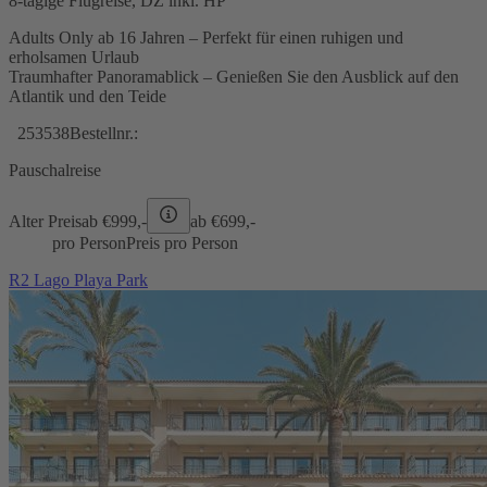
8-tägige Flugreise, DZ inkl. HP
Adults Only ab 16 Jahren – Perfekt für einen ruhigen und
erholsamen Urlaub
Traumhafter Panoramablick – Genießen Sie den Ausblick auf den
Atlantik und den Teide
253538
Bestellnr.:
Pauschalreise
Alter Preis
ab €
999,-
ab €
699,-
pro Person
Preis pro Person
R2 Lago Playa Park