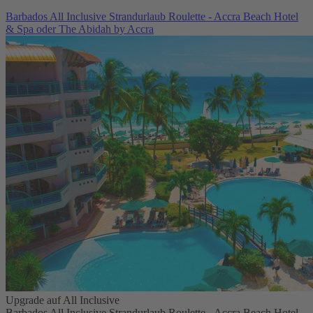
Barbados All Inclusive Strandurlaub Roulette - Accra Beach Hotel
& Spa oder The Abidah by Accra
Upgrade auf All Inclusive
Barbados All Inclusive Strandurlaub Roulette - Accra Beach Hotel