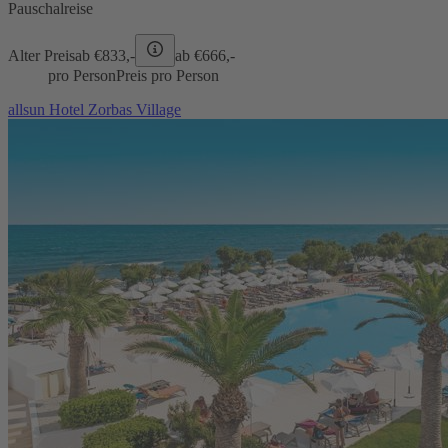
Pauschalreise
Alter Preis
ab €
833,-
ab €
666,-
pro Person
Preis pro Person
allsun Hotel Zorbas Village