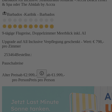
& Spa oder The Abidah by Accra
Barbados -Karibik - Barbados
9-tägige Flugreise, Doppelzimmer Meerblick inkl. AI
Upgrade auf All Inclusive Verpflegung geschenkt - Wert: € 798,-
pro Zimmer
253464
Bestellnr.:
Pauschalreise
Alter Preis
ab €
2.999,-
ab €
1.999,-
pro Person
Preis pro Person