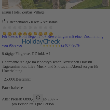
allsun Hotel Zorbas Village
Griechenland - Kreta - Anissaras
Für dieses Hotel liegen 2407 Bewertungen mit einer Zustimmung
von 96% vor
(2407)
96%
8-tägige Flugreise, DZ inkl. AI
Charmante Anlage im landestypischen, kretischen Dorfstil
Tagesanimation, Live-Musik und Shows am Abend sorgen für
Unterhaltung
253001
Bestellnr.:
Pauschalreise
Alter Preis
ab €
899,-
ab €
697,-
pro Person
Preis pro Person