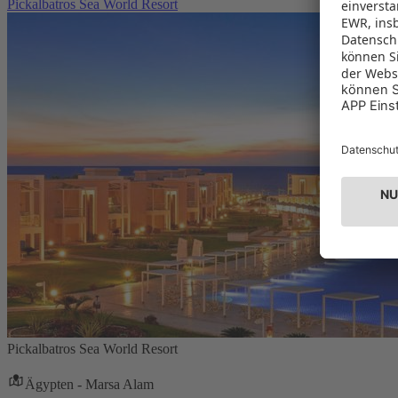
Pickalbatros Sea World Resort
Pickalbatros Sea World Resort
Ägypten - Marsa Alam