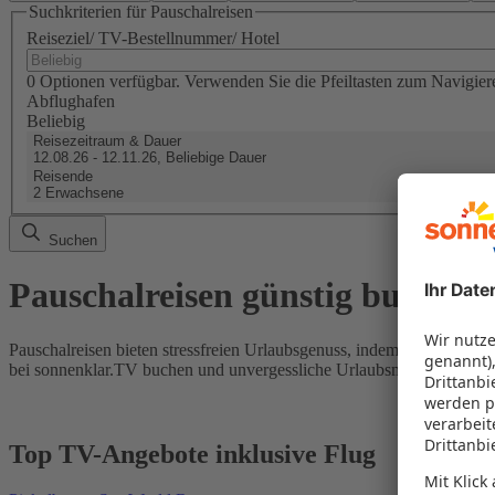
Suchkriterien für Pauschalreisen
Reiseziel/ TV-Bestellnummer/ Hotel
0 Optionen verfügbar. Verwenden Sie die Pfeiltasten zum Navigier
Abflughafen
Beliebig
Reisezeitraum & Dauer
12.08.26 - 12.11.26, Beliebige Dauer
Reisende
2 Erwachsene
Suchen
Pauschalreisen günstig buchen
Pauschalreisen bieten stressfreien Urlaubsgenuss, indem Flug und Hot
bei sonnenklar.TV buchen und unvergessliche Urlaubsmomente erleb
Top TV-Angebote inklusive Flug