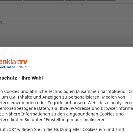
en.
el in einem Paket kombiniert werden – das spart Zeit und Geld. Nutzen 
en!