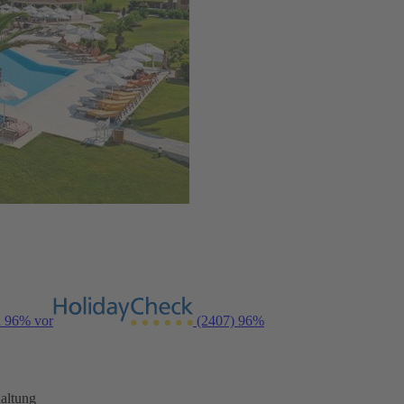
n 96% vor
(2407)
96%
altung