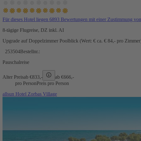
Für dieses Hotel liegen 6893 Bewertungen mit einer Zustimmung vo
8-tägige Flugreise, DZ inkl. AI
Upgrade auf Doppelzimmer Poolblick (Wert: € ca. € 84,- pro Zimmer) 
253504
Bestellnr.:
Pauschalreise
Alter Preis
ab €
833,-
ab €
666,-
pro Person
Preis pro Person
allsun Hotel Zorbas Village