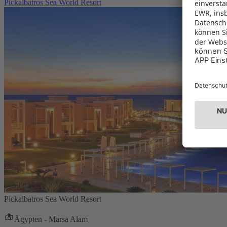
Pickalbatros Sea World Resort
Pickalbatros Sea World Resort
Ägypten - Marsa Alam