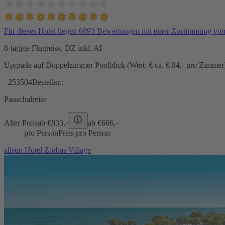
Für dieses Hotel liegen 6893 Bewertungen mit einer Zustimmung vo
8-tägige Flugreise, DZ inkl. AI
Upgrade auf Doppelzimmer Poolblick (Wert: € ca. € 84,- pro Zimmer) 
253504
Bestellnr.:
Pauschalreise
Alter Preis
ab €
833,-
ab €
666,-
pro Person
Preis pro Person
allsun Hotel Zorbas Village