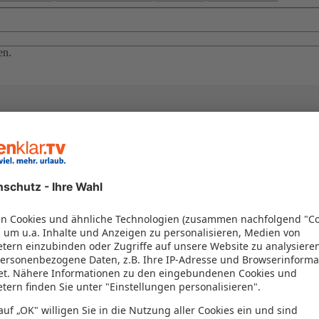
en.
el in einem Paket kombiniert werden – das spart Zeit und Geld. Nutzen 
en!