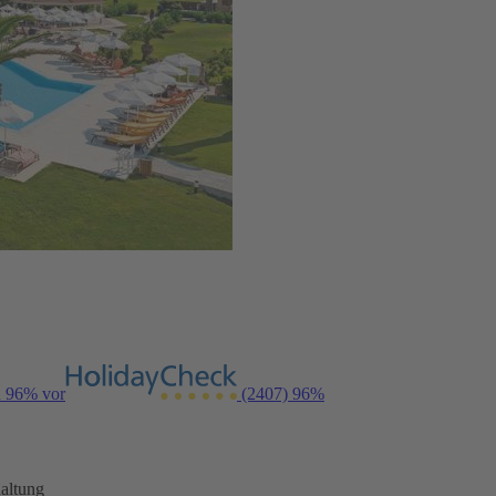
n 96% vor
(2407)
96%
altung