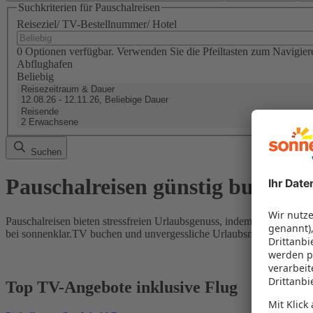
Suchkriterien für Pauschalreisen
Reiseziel/ TV-Bestellnummer/ Hotel
0 Optionen verfügbar. Verwenden Sie die Pfeiltasten zum Navigier
Abflughafen
Beliebig
Reisezeitraum & Dauer
12.08.26 - 12.11.26, Beliebige Dauer
Reisende
2 Erwachsene
Suchen
Pauschalreisen günstig buchen
Pauschalreisen bieten stressfreien Urlaubsgenuss, indem Flug und Hot
bei sonnenklar.TV buchen und unvergessliche Urlaubsmomente erleb
Top TV-Angebote inklusive Flug