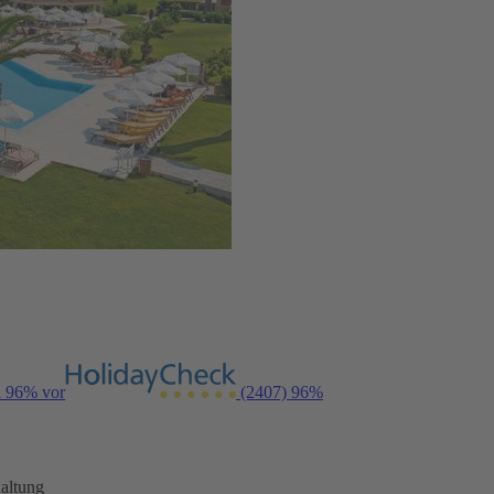
n 96% vor
(2407)
96%
altung