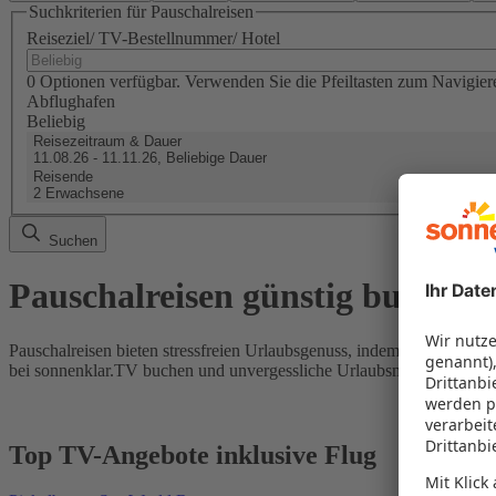
Suchkriterien für Pauschalreisen
Reiseziel/ TV-Bestellnummer/ Hotel
0 Optionen verfügbar. Verwenden Sie die Pfeiltasten zum Navigier
Abflughafen
Beliebig
Reisezeitraum & Dauer
11.08.26 - 11.11.26, Beliebige Dauer
Reisende
2 Erwachsene
Suchen
Pauschalreisen günstig buchen
Pauschalreisen bieten stressfreien Urlaubsgenuss, indem Flug und Hot
bei sonnenklar.TV buchen und unvergessliche Urlaubsmomente erleb
Top TV-Angebote inklusive Flug