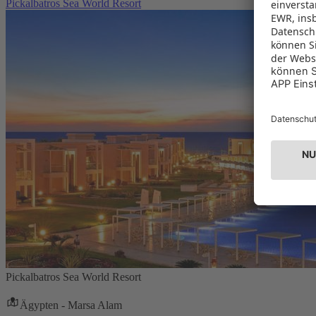
Pickalbatros Sea World Resort
Pickalbatros Sea World Resort
Ägypten - Marsa Alam