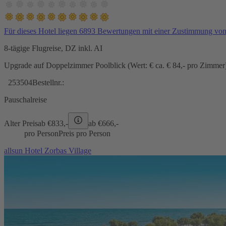
Für dieses Hotel liegen 6893 Bewertungen mit einer Zustimmung vo
8-tägige Flugreise, DZ inkl. AI
Upgrade auf Doppelzimmer Poolblick (Wert: € ca. € 84,- pro Zimmer) 
253504
Bestellnr.:
Pauschalreise
Alter Preis
ab €
833,-
ab €
666,-
pro Person
Preis pro Person
allsun Hotel Zorbas Village