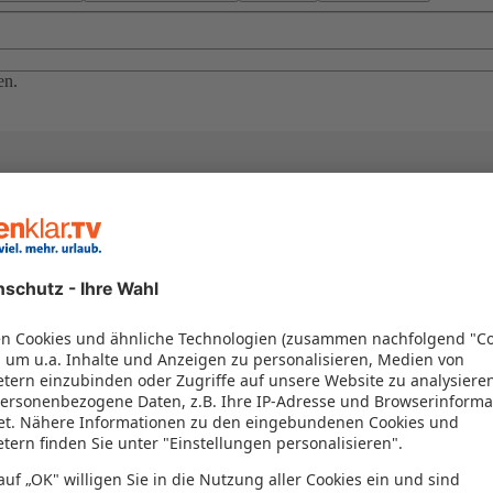
en.
el in einem Paket kombiniert werden – das spart Zeit und Geld. Nutzen 
en!