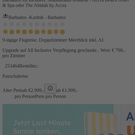
& Spa oder The Abidah by Accra
Barbados -Karibik - Barbados
9-tägige Flugreise, Doppelzimmer Meerblick inkl. AI
Upgrade auf All Inclusive Verpflegung geschenkt - Wert: € 798,-
pro Zimmer
253464
Bestellnr.:
Pauschalreise
Alter Preis
ab €
2.999,-
ab €
1.999,-
pro Person
Preis pro Person