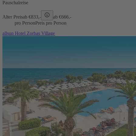
Pauschalreise
Alter Preis
ab €
833,-
ab €
666,-
pro Person
Preis pro Person
allsun Hotel Zorbas Village