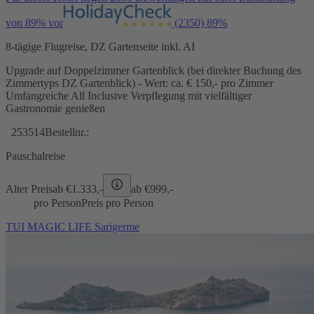
von 89% vor
(2350)
89%
8-tägige Flugreise, DZ Gartenseite inkl. AI
Upgrade auf Doppelzimmer Gartenblick (bei direkter Buchung des
Zimmertyps DZ Gartenblick) - Wert: ca. € 150,- pro Zimmer
Umfangreiche All Inclusive Verpflegung mit vielfältiger
Gastronomie genießen
253514
Bestellnr.:
Pauschalreise
Alter Preis
ab €
1.333,-
ab €
999,-
pro Person
Preis pro Person
TUI MAGIC LIFE Sarigerme