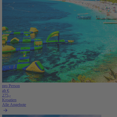
pro Person
ab €
275,-
Kroatien
Alle Angebote