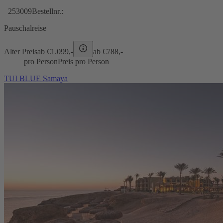
253009
Bestellnr.:
Pauschalreise
Alter Preis
ab €
1.099,-
ab €
788,-
pro Person
Preis pro Person
TUI BLUE Samaya