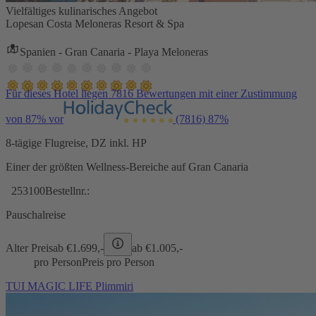
Vielfältiges kulinarisches Angebot
Lopesan Costa Meloneras Resort & Spa
Spanien - Gran Canaria - Playa Meloneras
Für dieses Hotel liegen 7816 Bewertungen mit einer Zustimmung
von 87% vor
(7816)
87%
8-tägige Flugreise, DZ inkl. HP
Einer der größten Wellness-Bereiche auf Gran Canaria
253100
Bestellnr.:
Pauschalreise
Alter Preis
ab €
1.699,-
ab €
1.005,-
pro Person
Preis pro Person
TUI MAGIC LIFE Plimmiri