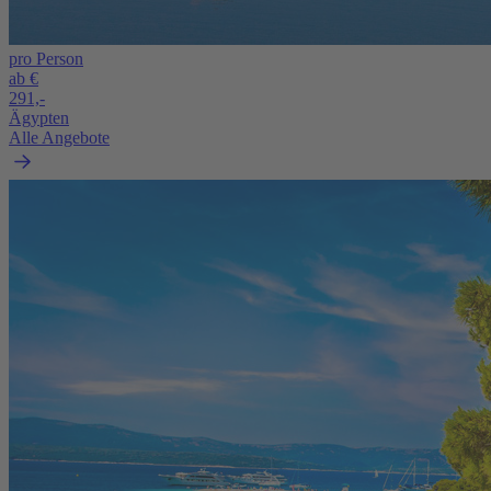
pro Person
ab €
291,-
Ägypten
Alle Angebote