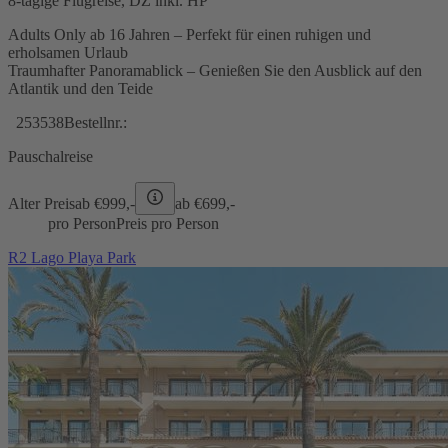
8-tägige Flugreise, DZ inkl. HP
Adults Only ab 16 Jahren – Perfekt für einen ruhigen und
erholsamen Urlaub
Traumhafter Panoramablick – Genießen Sie den Ausblick auf den
Atlantik und den Teide
253538
Bestellnr.:
Pauschalreise
Alter Preis
ab €
999,-
ab €
699,-
pro Person
Preis pro Person
R2 Lago Playa Park