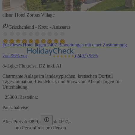
allsun Hotel Zorbas Village
Griechenland - Kreta - Anissaras
Für dieses Hotel liegen 2407 Bewertungen mit einer Zustimmung
von 96% vor
(2407)
96%
8-tägige Flugreise, DZ inkl. AI
Charmante Anlage im landestypischen, kretischen Dorfstil
Tagesanimation, Live-Musik und Shows am Abend sorgen für
Unterhaltung
253001
Bestellnr.:
Pauschalreise
Alter Preis
ab €
899,-
ab €
697,-
pro Person
Preis pro Person