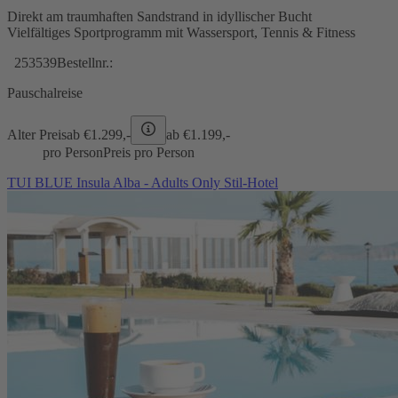
Direkt am traumhaften Sandstrand in idyllischer Bucht
Vielfältiges Sportprogramm mit Wassersport, Tennis & Fitness
253539
Bestellnr.:
Pauschalreise
Alter Preis
ab €
1.299,-
ab €
1.199,-
pro Person
Preis pro Person
TUI BLUE Insula Alba - Adults Only Stil-Hotel