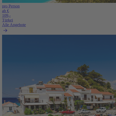
pro Person
ab €
109,-
Türkei
Alle Angebote