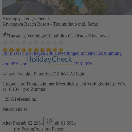
Ausflugspaket geschenkt
Kiwengwa Beach Resort - Traumurlaub inkl. Safari
Tansania, Vereinigte Republik - Ostküste - Kiwengwa
Für dieses Hotel liegen 238 Bewertungen mit einer Zustimmung
von 89% vor
(238)
89%
8- bzw. 9-tägige Flugreise, DZ inkl. AI light
Upgrade auf Doppelzimmer Meerblick (nach Verfügbarkeit) i.W.v.
ca. € 134,- pro Zimmer
253519
Bestellnr.:
Pauschalreise
Alter Preis
ab €
2.296,-
ab €
1.699,-
pro Person
Preis pro Person