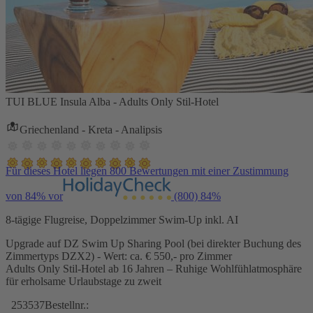
TUI BLUE Insula Alba - Adults Only Stil-Hotel
Griechenland - Kreta - Analipsis
Für dieses Hotel liegen 800 Bewertungen mit einer Zustimmung
von 84% vor
(800)
84%
8-tägige Flugreise, Doppelzimmer Swim-Up inkl. AI
Upgrade auf DZ Swim Up Sharing Pool (bei direkter Buchung des
Zimmertyps DZX2) - Wert: ca. € 550,- pro Zimmer
Adults Only Stil-Hotel ab 16 Jahren – Ruhige Wohlfühlatmosphäre
für erholsame Urlaubstage zu zweit
253537
Bestellnr.: