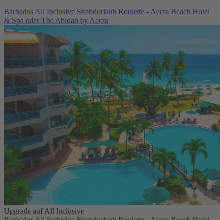
Barbados All Inclusive Strandurlaub Roulette - Accra Beach Hotel
& Spa oder The Abidah by Accra
Upgrade auf All Inclusive
Barbados All Inclusive Strandurlaub Roulette - Accra Beach Hotel