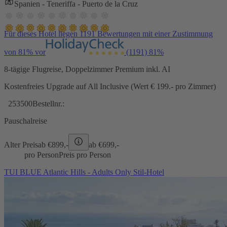
Spanien - Teneriffa - Puerto de la Cruz
Für dieses Hotel liegen 1191 Bewertungen mit einer Zustimmung
von 81% vor
(1191)
81%
8-tägige Flugreise, Doppelzimmer Premium inkl. AI
Kostenfreies Upgrade auf All Inclusive (Wert € 199.- pro Zimmer)
253500
Bestellnr.:
Pauschalreise
Alter Preis
ab €
899,-
ab €
699,-
pro Person
Preis pro Person
TUI BLUE Atlantic Hills - Adults Only Stil-Hotel