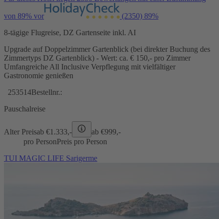
von 89% vor
(2350)
89%
8-tägige Flugreise, DZ Gartenseite inkl. AI
Upgrade auf Doppelzimmer Gartenblick (bei direkter Buchung des
Zimmertyps DZ Gartenblick) - Wert: ca. € 150,- pro Zimmer
Umfangreiche All Inclusive Verpflegung mit vielfältiger
Gastronomie genießen
253514
Bestellnr.:
Pauschalreise
Alter Preis
ab €
1.333,-
ab €
999,-
pro Person
Preis pro Person
TUI MAGIC LIFE Sarigerme