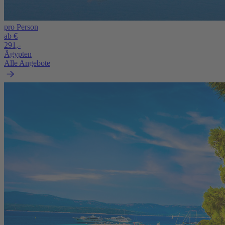
pro Person
ab €
291,-
Ägypten
Alle Angebote