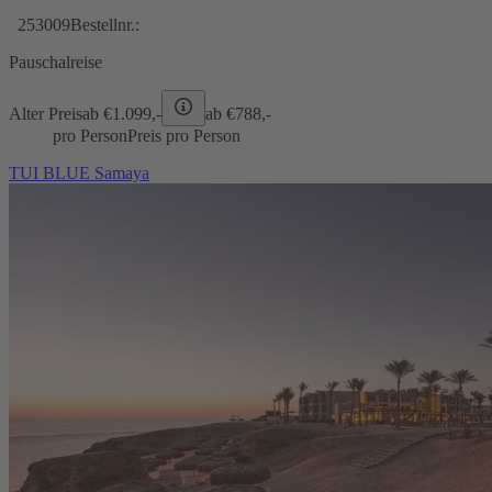
253009
Bestellnr.:
Pauschalreise
Alter Preis
ab €
1.099,-
ab €
788,-
pro Person
Preis pro Person
TUI BLUE Samaya