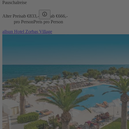
Pauschalreise
Alter Preis
ab €
833,-
ab €
666,-
pro Person
Preis pro Person
allsun Hotel Zorbas Village