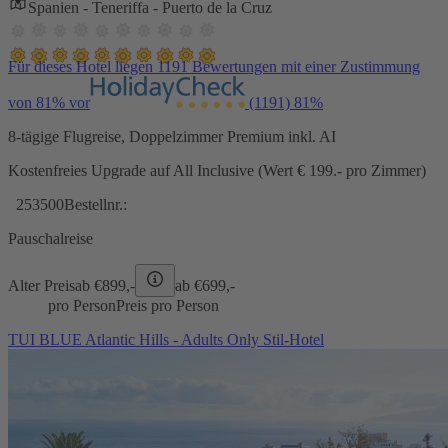
Spanien - Teneriffa - Puerto de la Cruz
Für dieses Hotel liegen 1191 Bewertungen mit einer Zustimmung
von 81% vor
(1191)
81%
8-tägige Flugreise, Doppelzimmer Premium inkl. AI
Kostenfreies Upgrade auf All Inclusive (Wert € 199.- pro Zimmer)
253500
Bestellnr.:
Pauschalreise
Alter Preis
ab €
899,-
ab €
699,-
pro Person
Preis pro Person
TUI BLUE Atlantic Hills - Adults Only Stil-Hotel