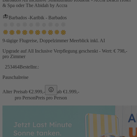
& Spa oder The Abidah by Accra
Barbados -Karibik - Barbados
9-tägige Flugreise, Doppelzimmer Meerblick inkl. AI
Upgrade auf All Inclusive Verpflegung geschenkt - Wert: € 798,-
pro Zimmer
253464
Bestellnr.:
Pauschalreise
Alter Preis
ab €
2.999,-
ab €
1.999,-
pro Person
Preis pro Person