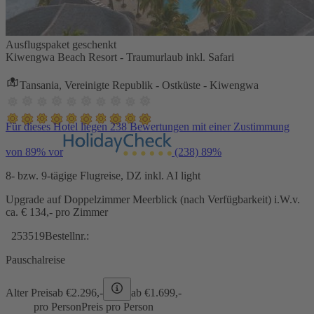
Ausflugspaket geschenkt
Kiwengwa Beach Resort - Traumurlaub inkl. Safari
Tansania, Vereinigte Republik - Ostküste - Kiwengwa
Für dieses Hotel liegen 238 Bewertungen mit einer Zustimmung
von 89% vor
(238)
89%
8- bzw. 9-tägige Flugreise, DZ inkl. AI light
Upgrade auf Doppelzimmer Meerblick (nach Verfügbarkeit) i.W.v.
ca. € 134,- pro Zimmer
253519
Bestellnr.:
Pauschalreise
Alter Preis
ab €
2.296,-
ab €
1.699,-
pro Person
Preis pro Person