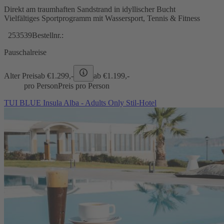
Direkt am traumhaften Sandstrand in idyllischer Bucht
Vielfältiges Sportprogramm mit Wassersport, Tennis & Fitness
253539
Bestellnr.:
Pauschalreise
Alter Preis
ab €
1.299,-
ab €
1.199,-
pro Person
Preis pro Person
TUI BLUE Insula Alba - Adults Only Stil-Hotel