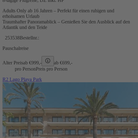
8-tägige Flugreise, DZ inkl. HP
Adults Only ab 16 Jahren – Perfekt für einen ruhigen und
erholsamen Urlaub
Traumhafter Panoramablick – Genießen Sie den Ausblick auf den
Atlantik und den Teide
253538
Bestellnr.:
Pauschalreise
Alter Preis
ab €
999,-
ab €
699,-
pro Person
Preis pro Person
R2 Lago Playa Park