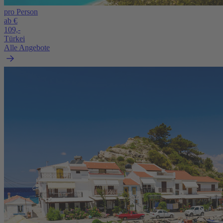
pro Person
ab €
109,-
Türkei
Alle Angebote