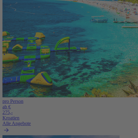
pro Person
ab €
275,-
Kroatien
Alle Angebote