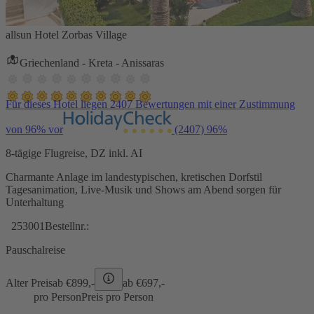
allsun Hotel Zorbas Village
Griechenland - Kreta - Anissaras
Für dieses Hotel liegen 2407 Bewertungen mit einer Zustimmung
von 96% vor
(2407)
96%
8-tägige Flugreise, DZ inkl. AI
Charmante Anlage im landestypischen, kretischen Dorfstil
Tagesanimation, Live-Musik und Shows am Abend sorgen für
Unterhaltung
253001
Bestellnr.:
Pauschalreise
Alter Preis
ab €
899,-
ab €
697,-
pro Person
Preis pro Person