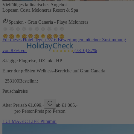
Vielfältiges kulinarisches Angebot
Lopesan Costa Meloneras Resort & Spa
Spanien - Gran Canaria - Playa Meloneras
Für dieses Hotel liegen 7816 Bewertungen mit einer Zustimmung
von 87% vor
(7816)
87%
8-tägige Flugreise, DZ inkl. HP
Einer der größten Wellness-Bereiche auf Gran Canaria
253100
Bestellnr.:
Pauschalreise
Alter Preis
ab €
1.699,-
ab €
1.005,-
pro Person
Preis pro Person
TUI MAGIC LIFE Plimmiri