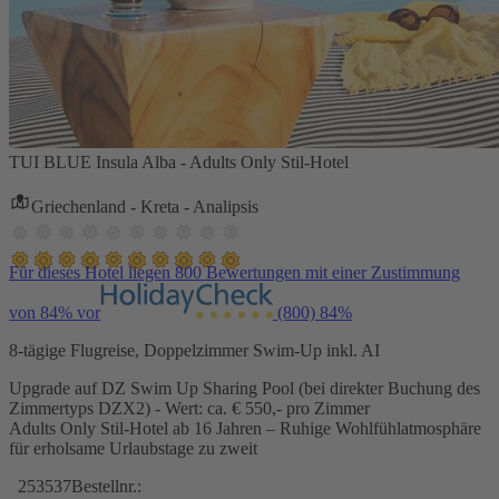
TUI BLUE Insula Alba - Adults Only Stil-Hotel
Griechenland - Kreta - Analipsis
Für dieses Hotel liegen 800 Bewertungen mit einer Zustimmung
von 84% vor
(800)
84%
8-tägige Flugreise, Doppelzimmer Swim-Up inkl. AI
Upgrade auf DZ Swim Up Sharing Pool (bei direkter Buchung des
Zimmertyps DZX2) - Wert: ca. € 550,- pro Zimmer
Adults Only Stil-Hotel ab 16 Jahren – Ruhige Wohlfühlatmosphäre
für erholsame Urlaubstage zu zweit
253537
Bestellnr.: