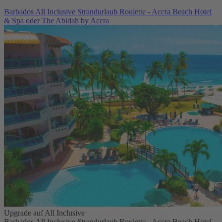
Barbados All Inclusive Strandurlaub Roulette - Accra Beach Hotel
& Spa oder The Abidah by Accra
Upgrade auf All Inclusive
Barbados All Inclusive Strandurlaub Roulette - Accra Beach Hotel