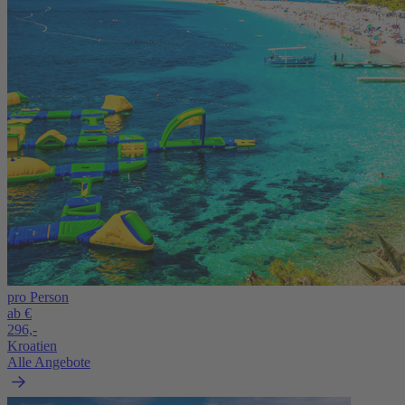
pro Person
ab €
296,-
Kroatien
Alle Angebote