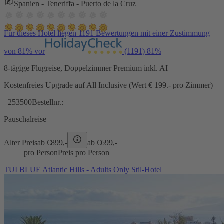
Spanien - Teneriffa - Puerto de la Cruz
Für dieses Hotel liegen 1191 Bewertungen mit einer Zustimmung
von 81% vor
(1191)
81%
8-tägige Flugreise, Doppelzimmer Premium inkl. AI
Kostenfreies Upgrade auf All Inclusive (Wert € 199.- pro Zimmer)
253500
Bestellnr.:
Pauschalreise
Alter Preis
ab €
899,-
ab €
699,-
pro Person
Preis pro Person
TUI BLUE Atlantic Hills - Adults Only Stil-Hotel