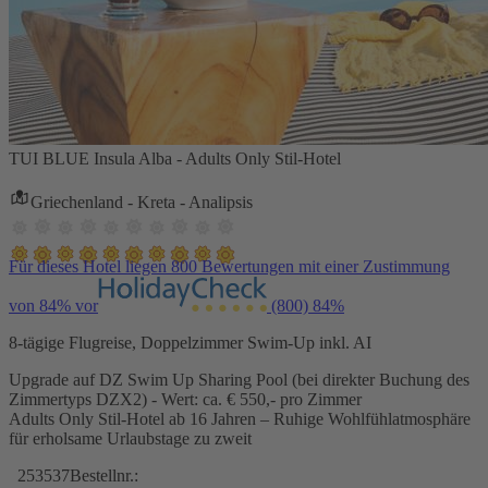
TUI BLUE Insula Alba - Adults Only Stil-Hotel
Griechenland - Kreta - Analipsis
Für dieses Hotel liegen 800 Bewertungen mit einer Zustimmung
von 84% vor
(800)
84%
8-tägige Flugreise, Doppelzimmer Swim-Up inkl. AI
Upgrade auf DZ Swim Up Sharing Pool (bei direkter Buchung des
Zimmertyps DZX2) - Wert: ca. € 550,- pro Zimmer
Adults Only Stil-Hotel ab 16 Jahren – Ruhige Wohlfühlatmosphäre
für erholsame Urlaubstage zu zweit
253537
Bestellnr.: