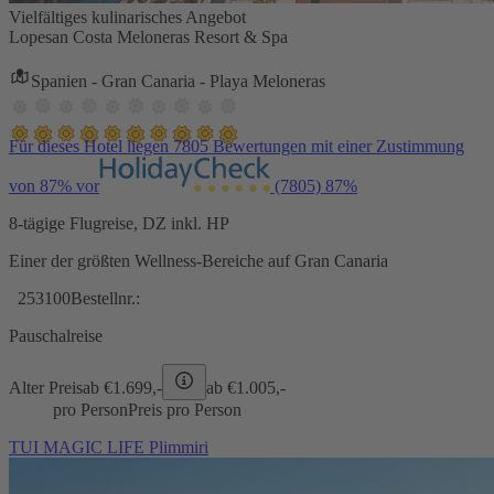
Vielfältiges kulinarisches Angebot
Lopesan Costa Meloneras Resort & Spa
Spanien - Gran Canaria - Playa Meloneras
Für dieses Hotel liegen 7805 Bewertungen mit einer Zustimmung
von 87% vor
(7805)
87%
8-tägige Flugreise, DZ inkl. HP
Einer der größten Wellness-Bereiche auf Gran Canaria
253100
Bestellnr.:
Pauschalreise
Alter Preis
ab €
1.699,-
ab €
1.005,-
pro Person
Preis pro Person
TUI MAGIC LIFE Plimmiri