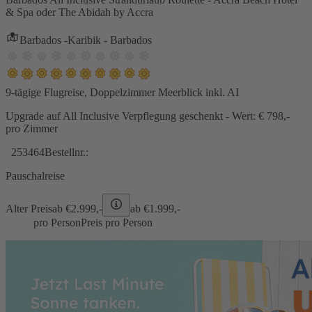
& Spa oder The Abidah by Accra
Barbados -Karibik - Barbados
9-tägige Flugreise, Doppelzimmer Meerblick inkl. AI
Upgrade auf All Inclusive Verpflegung geschenkt - Wert: € 798,-
pro Zimmer
253464
Bestellnr.:
Pauschalreise
Alter Preis
ab €
2.999,-
ab €
1.999,-
pro Person
Preis pro Person