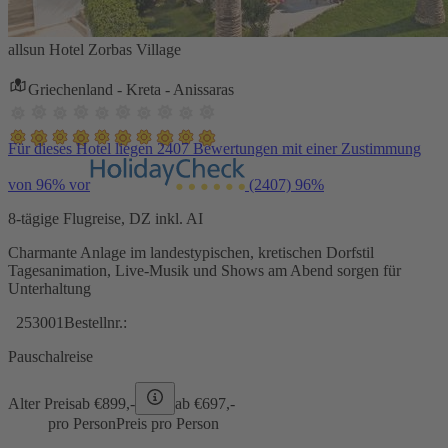
allsun Hotel Zorbas Village
Griechenland - Kreta - Anissaras
Für dieses Hotel liegen 2407 Bewertungen mit einer Zustimmung
von 96% vor
(2407)
96%
8-tägige Flugreise, DZ inkl. AI
Charmante Anlage im landestypischen, kretischen Dorfstil
Tagesanimation, Live-Musik und Shows am Abend sorgen für
Unterhaltung
253001
Bestellnr.:
Pauschalreise
Alter Preis
ab €
899,-
ab €
697,-
pro Person
Preis pro Person