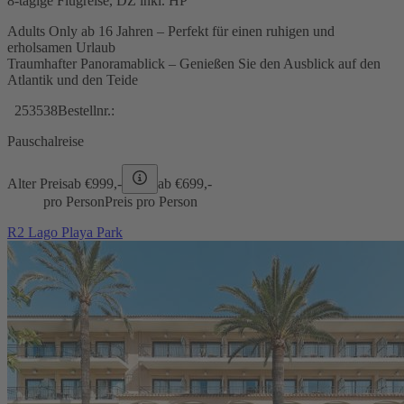
8-tägige Flugreise, DZ inkl. HP
Adults Only ab 16 Jahren – Perfekt für einen ruhigen und
erholsamen Urlaub
Traumhafter Panoramablick – Genießen Sie den Ausblick auf den
Atlantik und den Teide
253538
Bestellnr.:
Pauschalreise
Alter Preis
ab €
999,-
ab €
699,-
pro Person
Preis pro Person
R2 Lago Playa Park