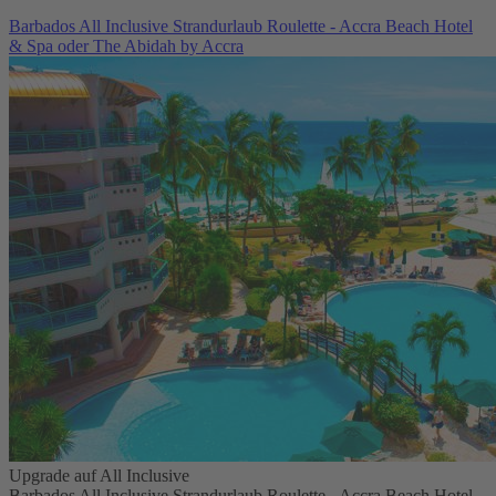
Barbados All Inclusive Strandurlaub Roulette - Accra Beach Hotel
& Spa oder The Abidah by Accra
Upgrade auf All Inclusive
Barbados All Inclusive Strandurlaub Roulette - Accra Beach Hotel