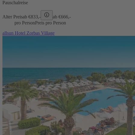
Pauschalreise
Alter Preis
ab €
833,-
ab €
666,-
pro Person
Preis pro Person
allsun Hotel Zorbas Village