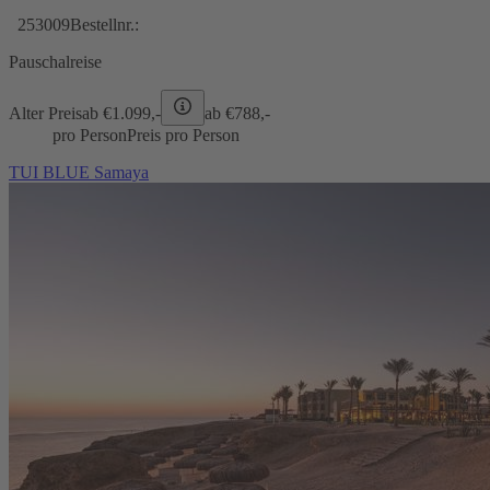
253009
Bestellnr.:
Pauschalreise
Alter Preis
ab €
1.099,-
ab €
788,-
pro Person
Preis pro Person
TUI BLUE Samaya