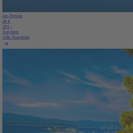
pro Person
ab €
291,-
Ägypten
Alle Angebote