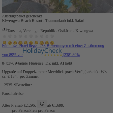
Ausflugspaket geschenkt
Kiwengwa Beach Resort - Traumurlaub inkl. Safari
Tansania, Vereinigte Republik - Ostküste - Kiwengwa
Für dieses Hotel liegen 238 Bewertungen mit einer Zustimmung
von 89% vor
(238)
89%
8- bzw. 9-tägige Flugreise, DZ inkl. AI light
Upgrade auf Doppelzimmer Meerblick (nach Verfügbarkeit) i.W.v.
ca. € 134,- pro Zimmer
253519
Bestellnr.:
Pauschalreise
Alter Preis
ab €
2.296,-
ab €
1.699,-
pro Person
Preis pro Person