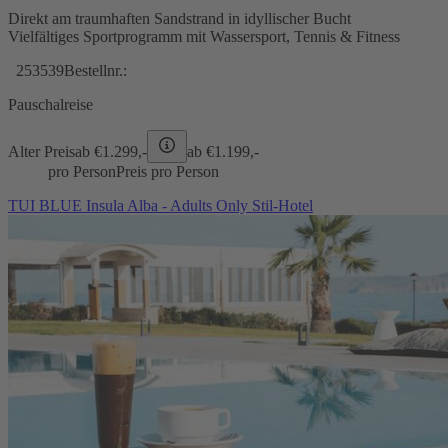
Direkt am traumhaften Sandstrand in idyllischer Bucht
Vielfältiges Sportprogramm mit Wassersport, Tennis & Fitness
253539
Bestellnr.:
Pauschalreise
Alter Preis
ab €
1.299,-
ab €
1.199,-
pro Person
Preis pro Person
TUI BLUE Insula Alba - Adults Only Stil-Hotel