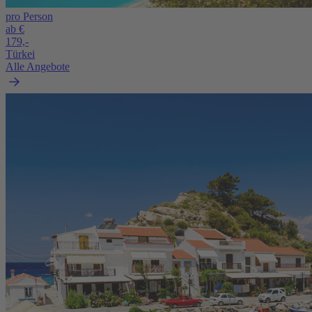
pro Person
ab €
179,-
Türkei
Alle Angebote