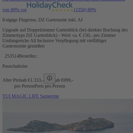
von 89% vor
(2350)
89%
8-tägige Flugreise, DZ Gartenseite inkl. AI
Upgrade auf Doppelzimmer Gartenblick (bei direkter Buchung des
Zimmertyps DZ Gartenblick) - Wert: ca. € 150,- pro Zimmer
Umfangreiche All Inclusive Verpflegung mit vielfältiger
Gastronomie genießen
253514
Bestellnr.:
Pauschalreise
Alter Preis
ab €
1.333,-
ab €
999,-
pro Person
Preis pro Person
TUI MAGIC LIFE Sarigerme