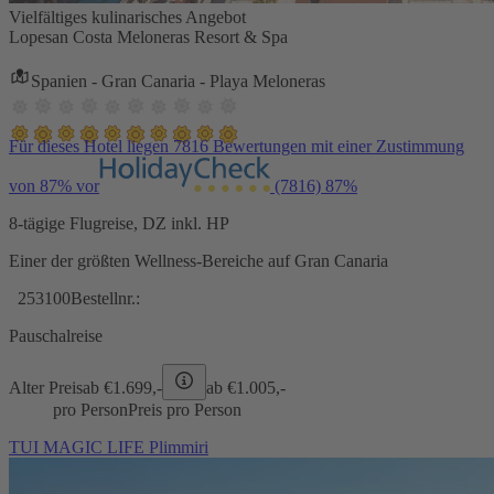
Vielfältiges kulinarisches Angebot
Lopesan Costa Meloneras Resort & Spa
Spanien - Gran Canaria - Playa Meloneras
Für dieses Hotel liegen 7816 Bewertungen mit einer Zustimmung
von 87% vor
(7816)
87%
8-tägige Flugreise, DZ inkl. HP
Einer der größten Wellness-Bereiche auf Gran Canaria
253100
Bestellnr.:
Pauschalreise
Alter Preis
ab €
1.699,-
ab €
1.005,-
pro Person
Preis pro Person
TUI MAGIC LIFE Plimmiri