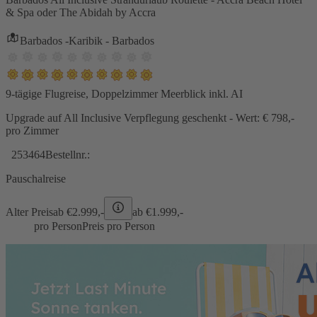
& Spa oder The Abidah by Accra
Barbados -Karibik - Barbados
9-tägige Flugreise, Doppelzimmer Meerblick inkl. AI
Upgrade auf All Inclusive Verpflegung geschenkt - Wert: € 798,-
pro Zimmer
253464
Bestellnr.:
Pauschalreise
Alter Preis
ab €
2.999,-
ab €
1.999,-
pro Person
Preis pro Person