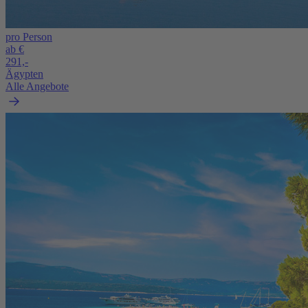
pro Person
ab €
291,-
Ägypten
Alle Angebote