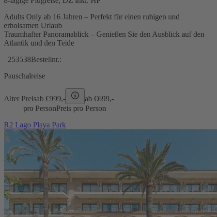
8-tägige Flugreise, DZ inkl. HP
Adults Only ab 16 Jahren – Perfekt für einen ruhigen und
erholsamen Urlaub
Traumhafter Panoramablick – Genießen Sie den Ausblick auf den
Atlantik und den Teide
253538
Bestellnr.:
Pauschalreise
Alter Preis
ab €
999,-
ab €
699,-
pro Person
Preis pro Person
R2 Lago Playa Park