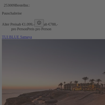
253009
Bestellnr.:
Pauschalreise
Alter Preis
ab €
1.099,-
ab €
788,-
pro Person
Preis pro Person
TUI BLUE Samaya