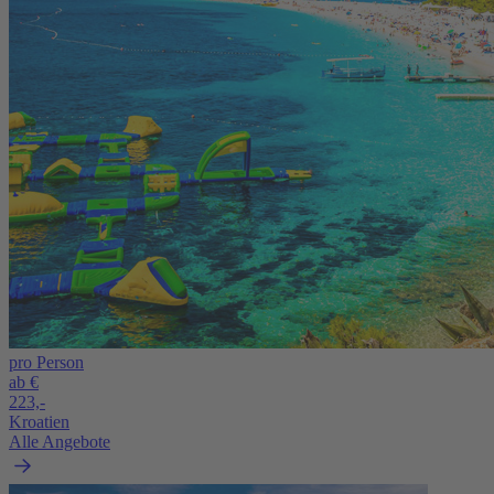
pro Person
ab €
223,-
Kroatien
Alle Angebote