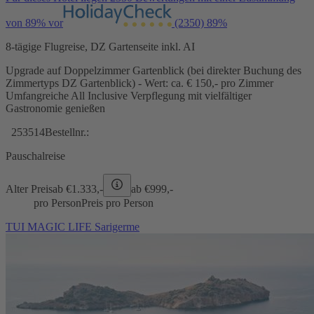
von 89% vor
(2350)
89%
8-tägige Flugreise, DZ Gartenseite inkl. AI
Upgrade auf Doppelzimmer Gartenblick (bei direkter Buchung des
Zimmertyps DZ Gartenblick) - Wert: ca. € 150,- pro Zimmer
Umfangreiche All Inclusive Verpflegung mit vielfältiger
Gastronomie genießen
253514
Bestellnr.:
Pauschalreise
Alter Preis
ab €
1.333,-
ab €
999,-
pro Person
Preis pro Person
TUI MAGIC LIFE Sarigerme