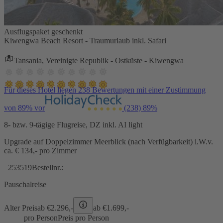
Ausflugspaket geschenkt
Kiwengwa Beach Resort - Traumurlaub inkl. Safari
Tansania, Vereinigte Republik - Ostküste - Kiwengwa
Für dieses Hotel liegen 238 Bewertungen mit einer Zustimmung
von 89% vor
(238)
89%
8- bzw. 9-tägige Flugreise, DZ inkl. AI light
Upgrade auf Doppelzimmer Meerblick (nach Verfügbarkeit) i.W.v.
ca. € 134,- pro Zimmer
253519
Bestellnr.:
Pauschalreise
Alter Preis
ab €
2.296,-
ab €
1.699,-
pro Person
Preis pro Person