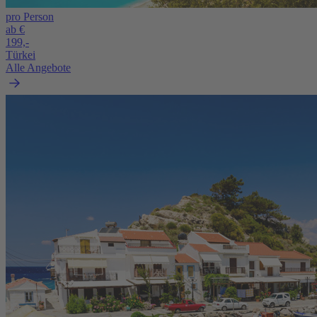
pro Person
ab €
199,-
Türkei
Alle Angebote