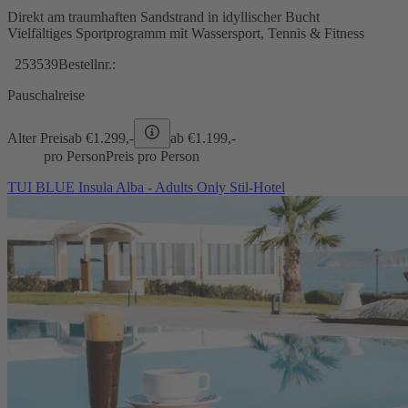
Direkt am traumhaften Sandstrand in idyllischer Bucht
Vielfältiges Sportprogramm mit Wassersport, Tennis & Fitness
253539
Bestellnr.:
Pauschalreise
Alter Preis
ab €
1.299,-
ab €
1.199,-
pro Person
Preis pro Person
TUI BLUE Insula Alba - Adults Only Stil-Hotel