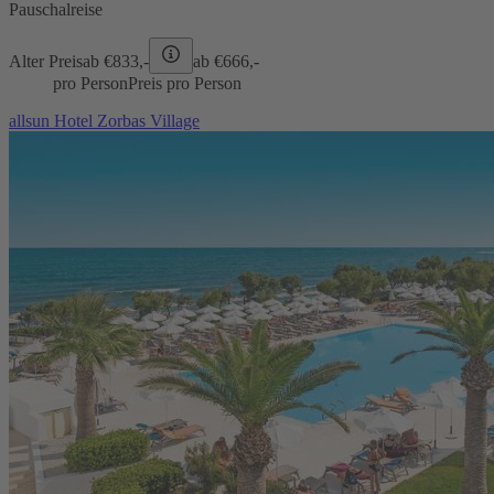
Pauschalreise
Alter Preis
ab €
833,-
ab €
666,-
pro Person
Preis pro Person
allsun Hotel Zorbas Village