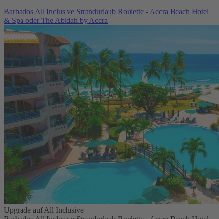
Barbados All Inclusive Strandurlaub Roulette - Accra Beach Hotel
& Spa oder The Abidah by Accra
Upgrade auf All Inclusive
Barbados All Inclusive Strandurlaub Roulette - Accra Beach Hotel