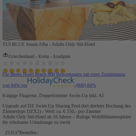
TUI BLUE Insula Alba - Adults Only Stil-Hotel
Griechenland - Kreta - Analipsis
Für dieses Hotel liegen 800 Bewertungen mit einer Zustimmung
von 84% vor
(800)
84%
8-tägige Flugreise, Doppelzimmer Swim-Up inkl. AI
Upgrade auf DZ Swim Up Sharing Pool (bei direkter Buchung des
Zimmertyps DZX2) - Wert: ca. € 550,- pro Zimmer
Adults Only Stil-Hotel ab 16 Jahren – Ruhige Wohlfühlatmosphäre
für erholsame Urlaubstage zu zweit
253537
Bestellnr.: