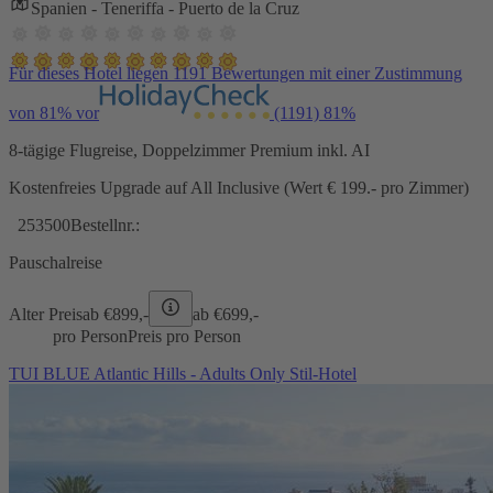
Spanien - Teneriffa - Puerto de la Cruz
Für dieses Hotel liegen 1191 Bewertungen mit einer Zustimmung
von 81% vor
(1191)
81%
8-tägige Flugreise, Doppelzimmer Premium inkl. AI
Kostenfreies Upgrade auf All Inclusive (Wert € 199.- pro Zimmer)
253500
Bestellnr.:
Pauschalreise
Alter Preis
ab €
899,-
ab €
699,-
pro Person
Preis pro Person
TUI BLUE Atlantic Hills - Adults Only Stil-Hotel