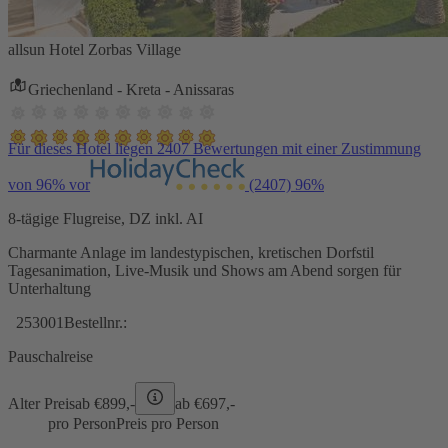
allsun Hotel Zorbas Village
Griechenland - Kreta - Anissaras
Für dieses Hotel liegen 2407 Bewertungen mit einer Zustimmung
von 96% vor
(2407)
96%
8-tägige Flugreise, DZ inkl. AI
Charmante Anlage im landestypischen, kretischen Dorfstil
Tagesanimation, Live-Musik und Shows am Abend sorgen für
Unterhaltung
253001
Bestellnr.:
Pauschalreise
Alter Preis
ab €
899,-
ab €
697,-
pro Person
Preis pro Person