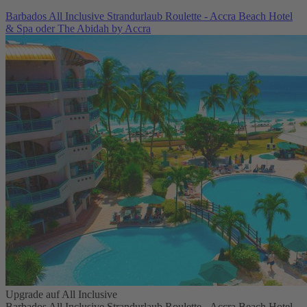
Barbados All Inclusive Strandurlaub Roulette - Accra Beach Hotel
& Spa oder The Abidah by Accra
Upgrade auf All Inclusive
Barbados All Inclusive Strandurlaub Roulette - Accra Beach Hotel