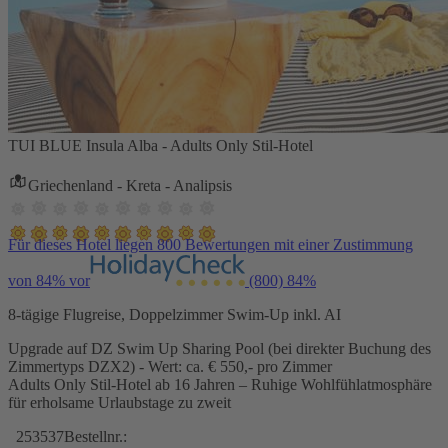
TUI BLUE Insula Alba - Adults Only Stil-Hotel
Griechenland - Kreta - Analipsis
Für dieses Hotel liegen 800 Bewertungen mit einer Zustimmung
von 84% vor
(800)
84%
8-tägige Flugreise, Doppelzimmer Swim-Up inkl. AI
Upgrade auf DZ Swim Up Sharing Pool (bei direkter Buchung des
Zimmertyps DZX2) - Wert: ca. € 550,- pro Zimmer
Adults Only Stil-Hotel ab 16 Jahren – Ruhige Wohlfühlatmosphäre
für erholsame Urlaubstage zu zweit
253537
Bestellnr.: