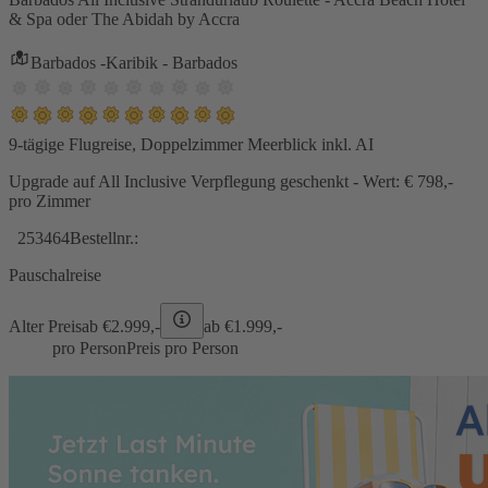
& Spa oder The Abidah by Accra
Barbados -Karibik - Barbados
9-tägige Flugreise, Doppelzimmer Meerblick inkl. AI
Upgrade auf All Inclusive Verpflegung geschenkt - Wert: € 798,-
pro Zimmer
253464
Bestellnr.:
Pauschalreise
Alter Preis
ab €
2.999,-
ab €
1.999,-
pro Person
Preis pro Person