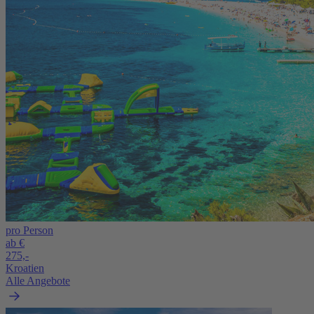
pro Person
ab €
275,-
Kroatien
Alle Angebote