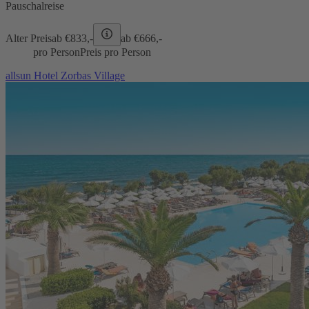
Pauschalreise
Alter Preis
ab €
833,-
ab €
666,-
pro Person
Preis pro Person
allsun Hotel Zorbas Village