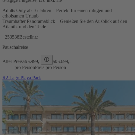
8-tägige Flugreise, DZ inkl. HP
Adults Only ab 16 Jahren – Perfekt für einen ruhigen und
erholsamen Urlaub
Traumhafter Panoramablick – Genießen Sie den Ausblick auf den
Atlantik und den Teide
253538
Bestellnr.:
Pauschalreise
Alter Preis
ab €
999,-
ab €
699,-
pro Person
Preis pro Person
R2 Lago Playa Park