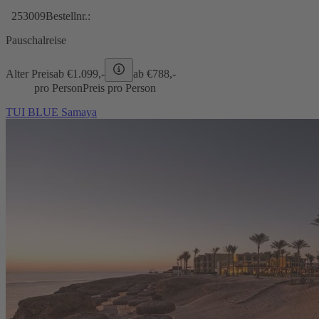
253009
Bestellnr.:
Pauschalreise
Alter Preis
ab €
1.099,-
ab €
788,-
pro Person
Preis pro Person
TUI BLUE Samaya