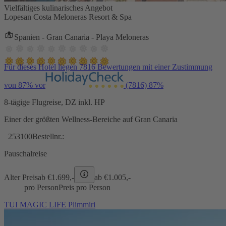
Vielfältiges kulinarisches Angebot
Lopesan Costa Meloneras Resort & Spa
Spanien - Gran Canaria - Playa Meloneras
Für dieses Hotel liegen 7816 Bewertungen mit einer Zustimmung
von 87% vor
(7816)
87%
8-tägige Flugreise, DZ inkl. HP
Einer der größten Wellness-Bereiche auf Gran Canaria
253100
Bestellnr.:
Pauschalreise
Alter Preis
ab €
1.699,-
ab €
1.005,-
pro Person
Preis pro Person
TUI MAGIC LIFE Plimmiri