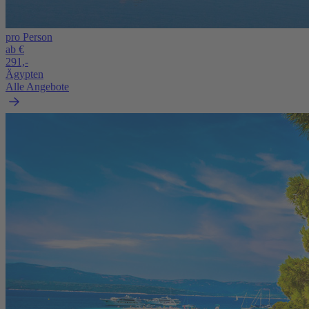
pro Person
ab €
291,-
Ägypten
Alle Angebote