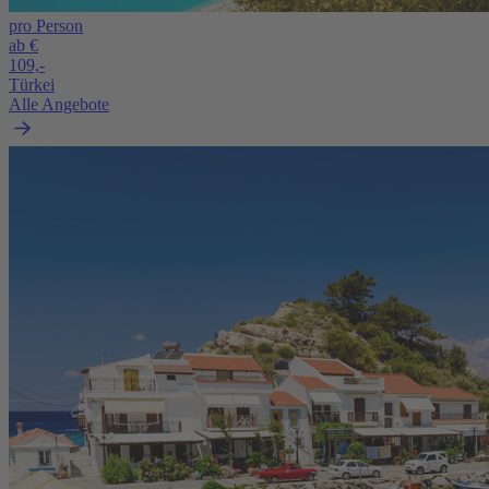
pro Person
ab €
109,-
Türkei
Alle Angebote