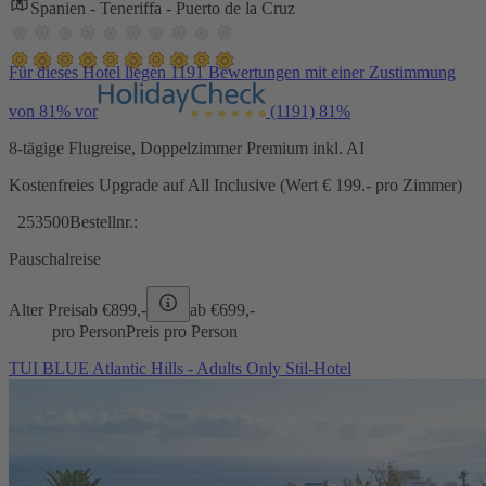
Spanien - Teneriffa - Puerto de la Cruz
Für dieses Hotel liegen 1191 Bewertungen mit einer Zustimmung
von 81% vor
(1191)
81%
8-tägige Flugreise, Doppelzimmer Premium inkl. AI
Kostenfreies Upgrade auf All Inclusive (Wert € 199.- pro Zimmer)
253500
Bestellnr.:
Pauschalreise
Alter Preis
ab €
899,-
ab €
699,-
pro Person
Preis pro Person
TUI BLUE Atlantic Hills - Adults Only Stil-Hotel