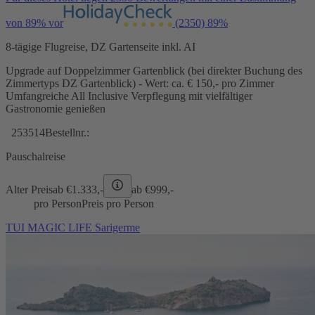
von 89% vor
(2350)
89%
8-tägige Flugreise, DZ Gartenseite inkl. AI
Upgrade auf Doppelzimmer Gartenblick (bei direkter Buchung des
Zimmertyps DZ Gartenblick) - Wert: ca. € 150,- pro Zimmer
Umfangreiche All Inclusive Verpflegung mit vielfältiger
Gastronomie genießen
253514
Bestellnr.:
Pauschalreise
Alter Preis
ab €
1.333,-
ab €
999,-
pro Person
Preis pro Person
TUI MAGIC LIFE Sarigerme