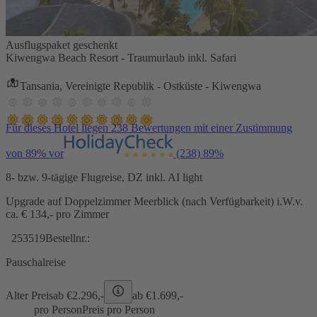
Ausflugspaket geschenkt
Kiwengwa Beach Resort - Traumurlaub inkl. Safari
Tansania, Vereinigte Republik - Ostküste - Kiwengwa
Für dieses Hotel liegen 238 Bewertungen mit einer Zustimmung
von 89% vor
(238)
89%
8- bzw. 9-tägige Flugreise, DZ inkl. AI light
Upgrade auf Doppelzimmer Meerblick (nach Verfügbarkeit) i.W.v.
ca. € 134,- pro Zimmer
253519
Bestellnr.:
Pauschalreise
Alter Preis
ab €
2.296,-
ab €
1.699,-
pro Person
Preis pro Person