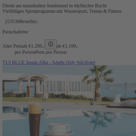
Direkt am traumhaften Sandstrand in idyllischer Bucht
Vielfältiges Sportprogramm mit Wassersport, Tennis & Fitness
253539
Bestellnr.:
Pauschalreise
Alter Preis
ab €
1.299,-
ab €
1.199,-
pro Person
Preis pro Person
TUI BLUE Insula Alba - Adults Only Stil-Hotel