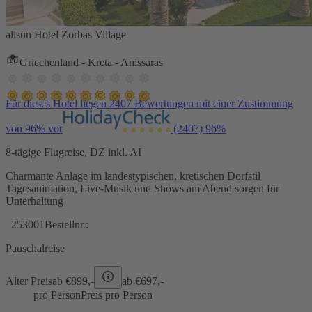
allsun Hotel Zorbas Village
Griechenland - Kreta - Anissaras
Für dieses Hotel liegen 2407 Bewertungen mit einer Zustimmung
von 96% vor
(2407)
96%
8-tägige Flugreise, DZ inkl. AI
Charmante Anlage im landestypischen, kretischen Dorfstil
Tagesanimation, Live-Musik und Shows am Abend sorgen für
Unterhaltung
253001
Bestellnr.:
Pauschalreise
Alter Preis
ab €
899,-
ab €
697,-
pro Person
Preis pro Person