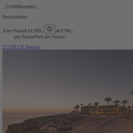
253009
Bestellnr.:
Pauschalreise
Alter Preis
ab €
1.099,-
ab €
788,-
pro Person
Preis pro Person
TUI BLUE Samaya