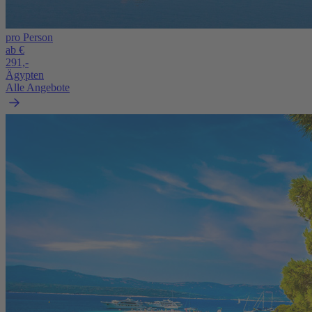
pro Person
ab €
291,-
Ägypten
Alle Angebote