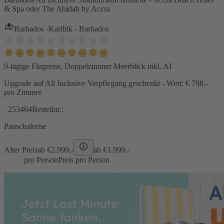
& Spa oder The Abidah by Accra
Barbados -Karibik - Barbados
9-tägige Flugreise, Doppelzimmer Meerblick inkl. AI
Upgrade auf All Inclusive Verpflegung geschenkt - Wert: € 798,-
pro Zimmer
253464
Bestellnr.:
Pauschalreise
Alter Preis
ab €
2.999,-
ab €
1.999,-
pro Person
Preis pro Person