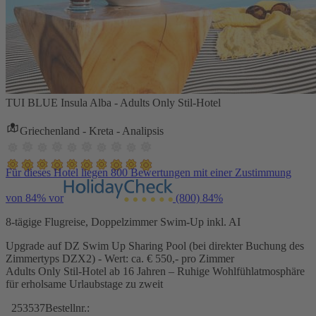
TUI BLUE Insula Alba - Adults Only Stil-Hotel
Griechenland - Kreta - Analipsis
Für dieses Hotel liegen 800 Bewertungen mit einer Zustimmung
von 84% vor
(800)
84%
8-tägige Flugreise, Doppelzimmer Swim-Up inkl. AI
Upgrade auf DZ Swim Up Sharing Pool (bei direkter Buchung des
Zimmertyps DZX2) - Wert: ca. € 550,- pro Zimmer
Adults Only Stil-Hotel ab 16 Jahren – Ruhige Wohlfühlatmosphäre
für erholsame Urlaubstage zu zweit
253537
Bestellnr.: