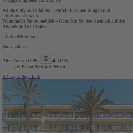
8-tägige Flugreise, DZ inkl. HP
Adults Only ab 16 Jahren – Perfekt für einen ruhigen und
erholsamen Urlaub
Traumhafter Panoramablick – Genießen Sie den Ausblick auf den
Atlantik und den Teide
253538
Bestellnr.:
Pauschalreise
Alter Preis
ab €
999,-
ab €
699,-
pro Person
Preis pro Person
R2 Lago Playa Park