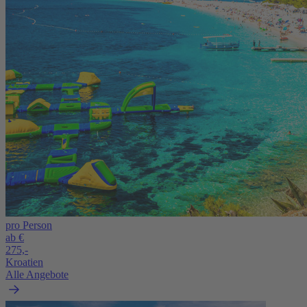
pro Person
ab €
275,-
Kroatien
Alle Angebote