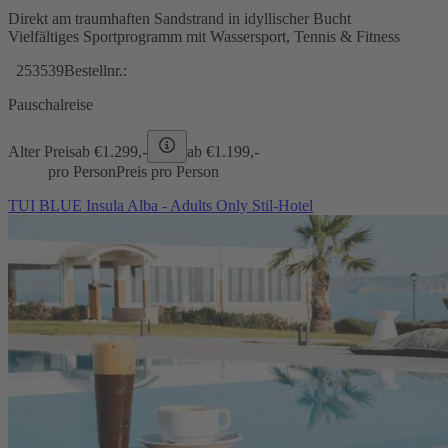
Direkt am traumhaften Sandstrand in idyllischer Bucht
Vielfältiges Sportprogramm mit Wassersport, Tennis & Fitness
253539
Bestellnr.:
Pauschalreise
Alter Preis
ab €
1.299,-
ab €
1.199,-
pro Person
Preis pro Person
TUI BLUE Insula Alba - Adults Only Stil-Hotel