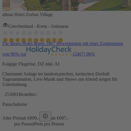
allsun Hotel Zorbas Village
Griechenland - Kreta - Anissaras
Für dieses Hotel liegen 2407 Bewertungen mit einer Zustimmung
von 96% vor
(2407)
96%
8-tägige Flugreise, DZ inkl. AI
Charmante Anlage im landestypischen, kretischen Dorfstil
Tagesanimation, Live-Musik und Shows am Abend sorgen für
Unterhaltung
253001
Bestellnr.:
Pauschalreise
Alter Preis
ab €
899,-
ab €
697,-
pro Person
Preis pro Person