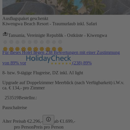
Ausflugspaket geschenkt
Kiwengwa Beach Resort - Traumurlaub inkl. Safari
Tansania, Vereinigte Republik - Ostküste - Kiwengwa
Für dieses Hotel liegen 238 Bewertungen mit einer Zustimmung
von 89% vor
(238)
89%
8- bzw. 9-tägige Flugreise, DZ inkl. AI light
Upgrade auf Doppelzimmer Meerblick (nach Verfügbarkeit) i.W.v.
ca. € 134,- pro Zimmer
253519
Bestellnr.:
Pauschalreise
Alter Preis
ab €
2.296,-
ab €
1.699,-
pro Person
Preis pro Person