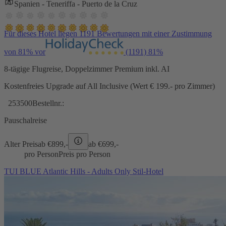
Spanien - Teneriffa - Puerto de la Cruz
Für dieses Hotel liegen 1191 Bewertungen mit einer Zustimmung
von 81% vor
(1191)
81%
8-tägige Flugreise, Doppelzimmer Premium inkl. AI
Kostenfreies Upgrade auf All Inclusive (Wert € 199.- pro Zimmer)
253500
Bestellnr.:
Pauschalreise
Alter Preis
ab €
899,-
ab €
699,-
pro Person
Preis pro Person
TUI BLUE Atlantic Hills - Adults Only Stil-Hotel