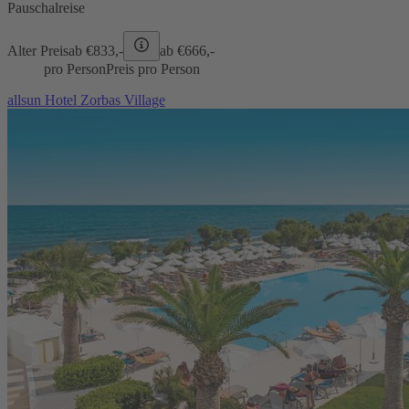
Pauschalreise
Alter Preis
ab €
833,-
ab €
666,-
pro Person
Preis pro Person
allsun Hotel Zorbas Village