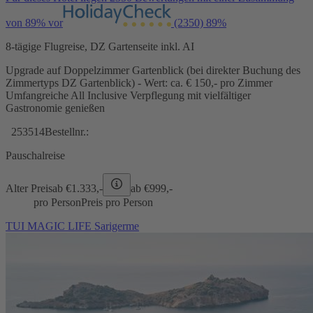
von 89% vor
(2350)
89%
8-tägige Flugreise, DZ Gartenseite inkl. AI
Upgrade auf Doppelzimmer Gartenblick (bei direkter Buchung des
Zimmertyps DZ Gartenblick) - Wert: ca. € 150,- pro Zimmer
Umfangreiche All Inclusive Verpflegung mit vielfältiger
Gastronomie genießen
253514
Bestellnr.:
Pauschalreise
Alter Preis
ab €
1.333,-
ab €
999,-
pro Person
Preis pro Person
TUI MAGIC LIFE Sarigerme