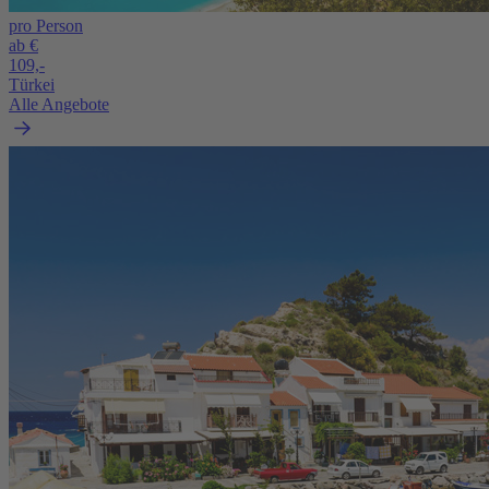
pro Person
ab €
109,-
Türkei
Alle Angebote