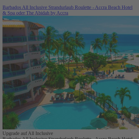
Barbados All Inclusive Strandurlaub Roulette - Accra Beach Hotel
& Spa oder The Abidah by Accra
Upgrade auf All Inclusive
Barbados All Inclusive Strandurlaub Roulette - Accra Beach Hotel