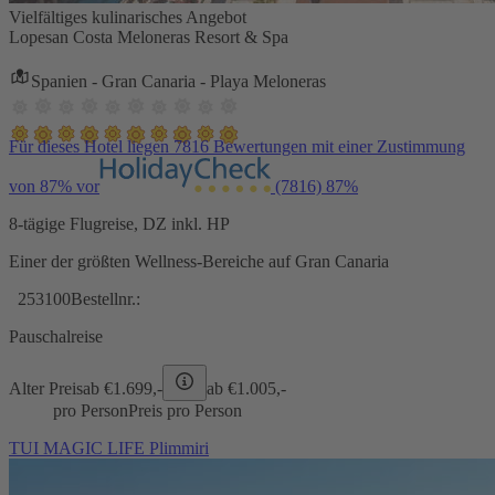
Vielfältiges kulinarisches Angebot
Lopesan Costa Meloneras Resort & Spa
Spanien - Gran Canaria - Playa Meloneras
Für dieses Hotel liegen 7816 Bewertungen mit einer Zustimmung
von 87% vor
(7816)
87%
8-tägige Flugreise, DZ inkl. HP
Einer der größten Wellness-Bereiche auf Gran Canaria
253100
Bestellnr.:
Pauschalreise
Alter Preis
ab €
1.699,-
ab €
1.005,-
pro Person
Preis pro Person
TUI MAGIC LIFE Plimmiri