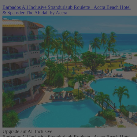
Barbados All Inclusive Strandurlaub Roulette - Accra Beach Hotel
& Spa oder The Abidah by Accra
Upgrade auf All Inclusive
Barbados All Inclusive Strandurlaub Roulette - Accra Beach Hotel