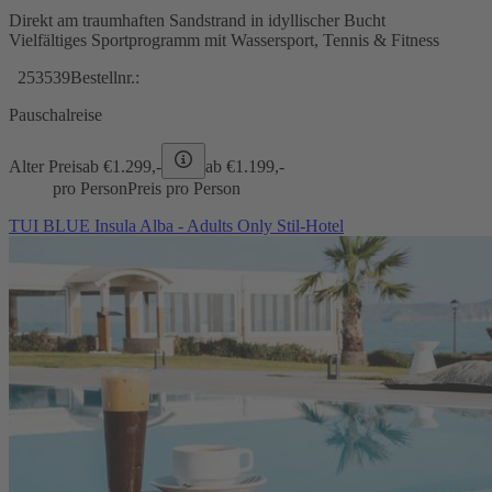
Direkt am traumhaften Sandstrand in idyllischer Bucht
Vielfältiges Sportprogramm mit Wassersport, Tennis & Fitness
253539
Bestellnr.:
Pauschalreise
Alter Preis
ab €
1.299,-
ab €
1.199,-
pro Person
Preis pro Person
TUI BLUE Insula Alba - Adults Only Stil-Hotel