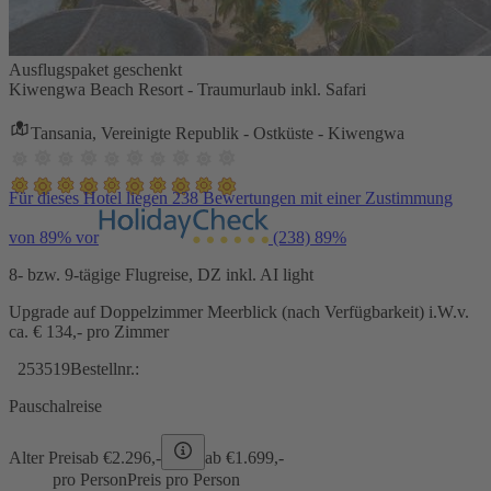
Ausflugspaket geschenkt
Kiwengwa Beach Resort - Traumurlaub inkl. Safari
Tansania, Vereinigte Republik - Ostküste - Kiwengwa
Für dieses Hotel liegen 238 Bewertungen mit einer Zustimmung
von 89% vor
(238)
89%
8- bzw. 9-tägige Flugreise, DZ inkl. AI light
Upgrade auf Doppelzimmer Meerblick (nach Verfügbarkeit) i.W.v.
ca. € 134,- pro Zimmer
253519
Bestellnr.:
Pauschalreise
Alter Preis
ab €
2.296,-
ab €
1.699,-
pro Person
Preis pro Person