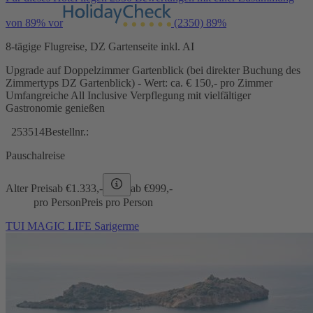
von 89% vor
(2350)
89%
8-tägige Flugreise, DZ Gartenseite inkl. AI
Upgrade auf Doppelzimmer Gartenblick (bei direkter Buchung des
Zimmertyps DZ Gartenblick) - Wert: ca. € 150,- pro Zimmer
Umfangreiche All Inclusive Verpflegung mit vielfältiger
Gastronomie genießen
253514
Bestellnr.:
Pauschalreise
Alter Preis
ab €
1.333,-
ab €
999,-
pro Person
Preis pro Person
TUI MAGIC LIFE Sarigerme