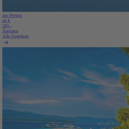
pro Person
ab €
291,-
Ägypten
Alle Angebote