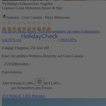
Vielfältiges kulinarisches Angebot
Lopesan Costa Meloneras Resort & Spa
Spanien - Gran Canaria - Playa Meloneras
Für dieses Hotel liegen 7816 Bewertungen mit einer Zustimmung
von 87% vor
(7816)
87%
8-tägige Flugreise, DZ inkl. HP
Einer der größten Wellness-Bereiche auf Gran Canaria
253100
Bestellnr.:
Pauschalreise
Alter Preis
ab €
1.699,-
ab €
1.005,-
pro Person
Preis pro Person
TUI MAGIC LIFE Plimmiri