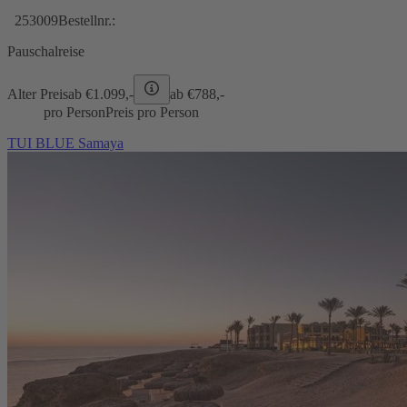
253009
Bestellnr.:
Pauschalreise
Alter Preis
ab €
1.099,-
ab €
788,-
pro Person
Preis pro Person
TUI BLUE Samaya