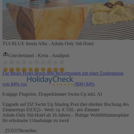
TUI BLUE Insula Alba - Adults Only Stil-Hotel
Griechenland - Kreta - Analipsis
Für dieses Hotel liegen 800 Bewertungen mit einer Zustimmung
von 84% vor
(800)
84%
8-tägige Flugreise, Doppelzimmer Swim-Up inkl. AI
Upgrade auf DZ Swim Up Sharing Pool (bei direkter Buchung des
Zimmertyps DZX2) - Wert: ca. € 550,- pro Zimmer
Adults Only Stil-Hotel ab 16 Jahren – Ruhige Wohlfühlatmosphäre
für erholsame Urlaubstage zu zweit
253537
Bestellnr.: