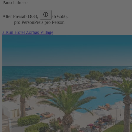
Pauschalreise
Alter Preis
ab €
833,-
ab €
666,-
pro Person
Preis pro Person
allsun Hotel Zorbas Village