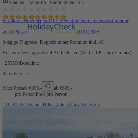
Spanien - Teneriffa - Puerto de la Cruz
Für dieses Hotel liegen 1191 Bewertungen mit einer Zustimmung
von 81% vor
(1191)
81%
8-tägige Flugreise, Doppelzimmer Premium inkl. AI
Kostenfreies Upgrade auf All Inclusive (Wert € 199.- pro Zimmer)
253500
Bestellnr.:
Pauschalreise
Alter Preis
ab €
899,-
ab €
699,-
pro Person
Preis pro Person
TUI BLUE Atlantic Hills - Adults Only Stil-Hotel