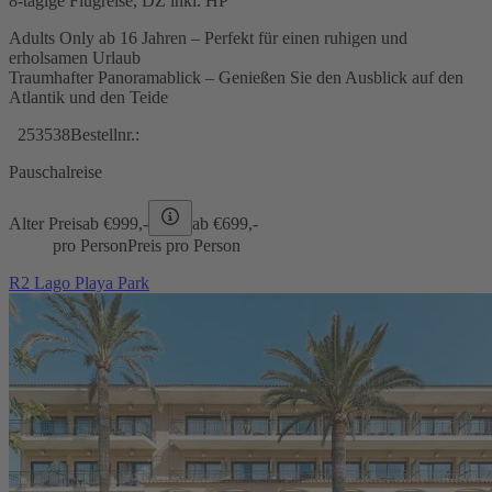
8-tägige Flugreise, DZ inkl. HP
Adults Only ab 16 Jahren – Perfekt für einen ruhigen und
erholsamen Urlaub
Traumhafter Panoramablick – Genießen Sie den Ausblick auf den
Atlantik und den Teide
253538
Bestellnr.:
Pauschalreise
Alter Preis
ab €
999,-
ab €
699,-
pro Person
Preis pro Person
R2 Lago Playa Park