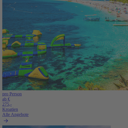
pro Person
ab €
275,-
Kroatien
Alle Angebote