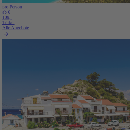
pro Person
ab €
109,-
Türkei
Alle Angebote