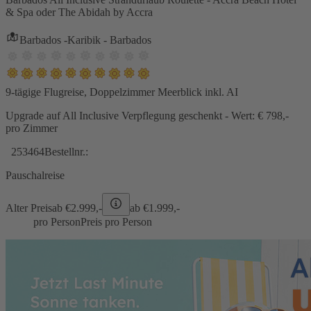
& Spa oder The Abidah by Accra
Barbados -Karibik - Barbados
9-tägige Flugreise, Doppelzimmer Meerblick inkl. AI
Upgrade auf All Inclusive Verpflegung geschenkt - Wert: € 798,-
pro Zimmer
253464
Bestellnr.:
Pauschalreise
Alter Preis
ab €
2.999,-
ab €
1.999,-
pro Person
Preis pro Person