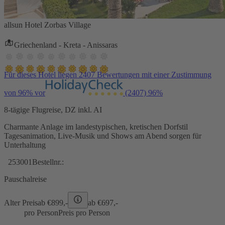
allsun Hotel Zorbas Village
Griechenland - Kreta - Anissaras
Für dieses Hotel liegen 2407 Bewertungen mit einer Zustimmung
von 96% vor
(2407)
96%
8-tägige Flugreise, DZ inkl. AI
Charmante Anlage im landestypischen, kretischen Dorfstil
Tagesanimation, Live-Musik und Shows am Abend sorgen für
Unterhaltung
253001
Bestellnr.:
Pauschalreise
Alter Preis
ab €
899,-
ab €
697,-
pro Person
Preis pro Person