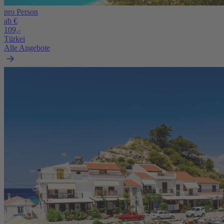
pro Person
ab €
109,-
Türkei
Alle Angebote