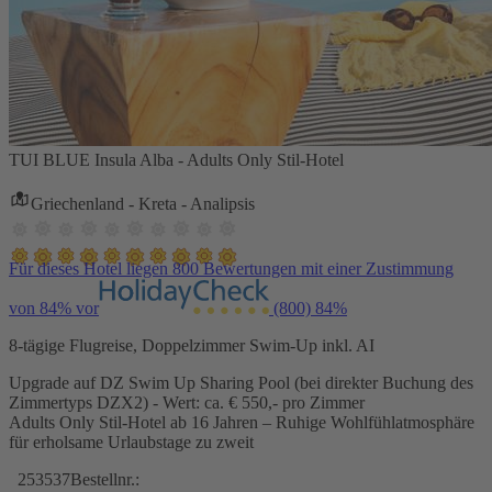
TUI BLUE Insula Alba - Adults Only Stil-Hotel
Griechenland - Kreta - Analipsis
Für dieses Hotel liegen 800 Bewertungen mit einer Zustimmung
von 84% vor
(800)
84%
8-tägige Flugreise, Doppelzimmer Swim-Up inkl. AI
Upgrade auf DZ Swim Up Sharing Pool (bei direkter Buchung des
Zimmertyps DZX2) - Wert: ca. € 550,- pro Zimmer
Adults Only Stil-Hotel ab 16 Jahren – Ruhige Wohlfühlatmosphäre
für erholsame Urlaubstage zu zweit
253537
Bestellnr.: