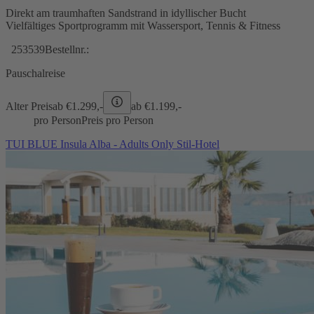
Direkt am traumhaften Sandstrand in idyllischer Bucht
Vielfältiges Sportprogramm mit Wassersport, Tennis & Fitness
253539
Bestellnr.:
Pauschalreise
Alter Preis
ab €
1.299,-
ab €
1.199,-
pro Person
Preis pro Person
TUI BLUE Insula Alba - Adults Only Stil-Hotel