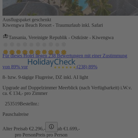
Ausflugspaket geschenkt
Kiwengwa Beach Resort - Traumurlaub inkl. Safari
Tansania, Vereinigte Republik - Ostküste - Kiwengwa
Für dieses Hotel liegen 238 Bewertungen mit einer Zustimmung
von 89% vor
(238)
89%
8- bzw. 9-tägige Flugreise, DZ inkl. AI light
Upgrade auf Doppelzimmer Meerblick (nach Verfügbarkeit) i.W.v.
ca. € 134,- pro Zimmer
253519
Bestellnr.:
Pauschalreise
Alter Preis
ab €
2.296,-
ab €
1.699,-
pro Person
Preis pro Person