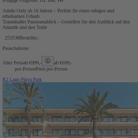
8-tägige Flugreise, DZ inkl. HP
Adults Only ab 16 Jahren – Perfekt für einen ruhigen und
erholsamen Urlaub
Traumhafter Panoramablick – Genießen Sie den Ausblick auf den
Atlantik und den Teide
253538
Bestellnr.:
Pauschalreise
Alter Preis
ab €
999,-
ab €
699,-
pro Person
Preis pro Person
R2 Lago Playa Park