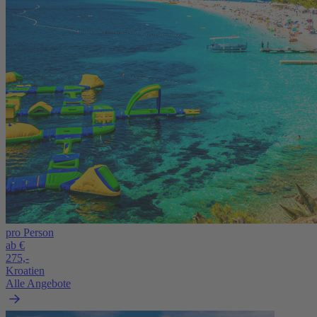
pro Person
ab €
275,-
Kroatien
Alle Angebote