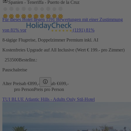
Spanien - Teneriffa - Puerto de la Cruz
Für dieses Hotel liegen 1191 Bewertungen mit einer Zustimmung
von 81% vor
(1191)
81%
8-tägige Flugreise, Doppelzimmer Premium inkl. AI
Kostenfreies Upgrade auf All Inclusive (Wert € 199.- pro Zimmer)
253500
Bestellnr.:
Pauschalreise
Alter Preis
ab €
899,-
ab €
699,-
pro Person
Preis pro Person
TUI BLUE Atlantic Hills - Adults Only Stil-Hotel