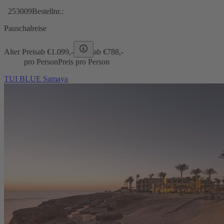
253009
Bestellnr.:
Pauschalreise
Alter Preis
ab €
1.099,-
ab €
788,-
pro Person
Preis pro Person
TUI BLUE Samaya