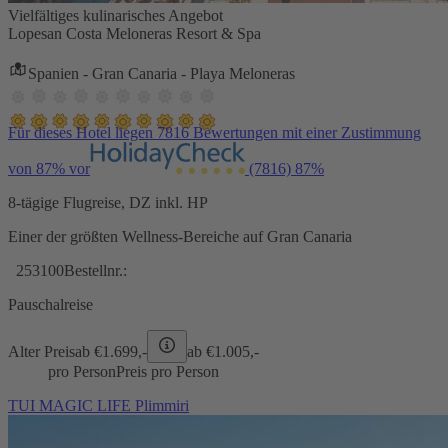
Vielfältiges kulinarisches Angebot
Lopesan Costa Meloneras Resort & Spa
Spanien - Gran Canaria - Playa Meloneras
Für dieses Hotel liegen 7816 Bewertungen mit einer Zustimmung
von 87% vor
(7816)
87%
8-tägige Flugreise, DZ inkl. HP
Einer der größten Wellness-Bereiche auf Gran Canaria
253100
Bestellnr.:
Pauschalreise
Alter Preis
ab €
1.699,-
ab €
1.005,-
pro Person
Preis pro Person
TUI MAGIC LIFE Plimmiri