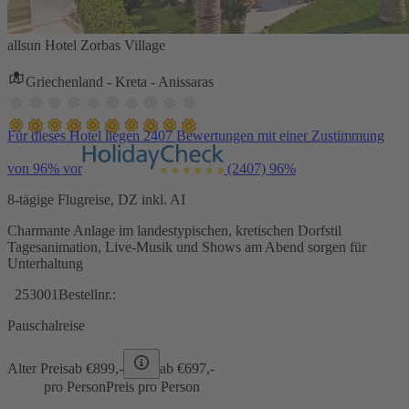
allsun Hotel Zorbas Village
Griechenland - Kreta - Anissaras
Für dieses Hotel liegen 2407 Bewertungen mit einer Zustimmung
von 96% vor
(2407)
96%
8-tägige Flugreise, DZ inkl. AI
Charmante Anlage im landestypischen, kretischen Dorfstil
Tagesanimation, Live-Musik und Shows am Abend sorgen für
Unterhaltung
253001
Bestellnr.:
Pauschalreise
Alter Preis
ab €
899,-
ab €
697,-
pro Person
Preis pro Person