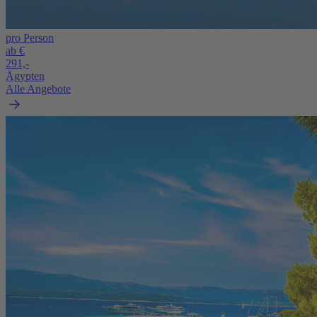
pro Person
ab €
291,-
Ägypten
Alle Angebote