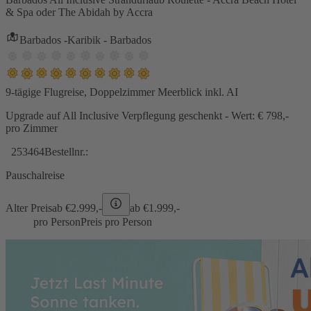
& Spa oder The Abidah by Accra
Barbados -Karibik - Barbados
9-tägige Flugreise, Doppelzimmer Meerblick inkl. AI
Upgrade auf All Inclusive Verpflegung geschenkt - Wert: € 798,-
pro Zimmer
253464
Bestellnr.:
Pauschalreise
Alter Preis
ab €
2.999,-
ab €
1.999,-
pro Person
Preis pro Person