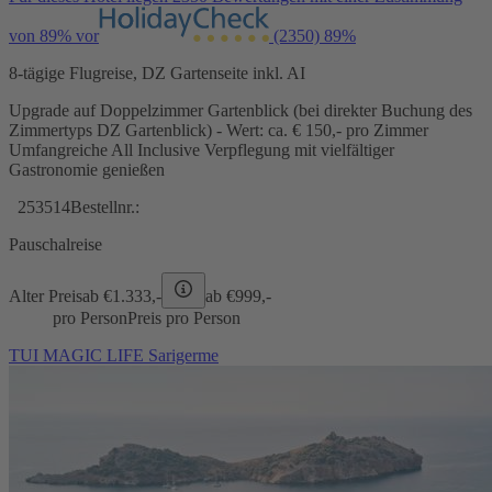
von 89% vor
(2350)
89%
8-tägige Flugreise, DZ Gartenseite inkl. AI
Upgrade auf Doppelzimmer Gartenblick (bei direkter Buchung des
Zimmertyps DZ Gartenblick) - Wert: ca. € 150,- pro Zimmer
Umfangreiche All Inclusive Verpflegung mit vielfältiger
Gastronomie genießen
253514
Bestellnr.:
Pauschalreise
Alter Preis
ab €
1.333,-
ab €
999,-
pro Person
Preis pro Person
TUI MAGIC LIFE Sarigerme