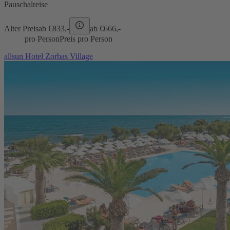
Pauschalreise
Alter Preis
ab €
833,-
ab €
666,-
pro Person
Preis pro Person
allsun Hotel Zorbas Village