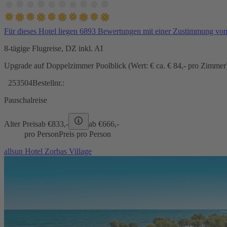
Für dieses Hotel liegen 6893 Bewertungen mit einer Zustimmung vo
8-tägige Flugreise, DZ inkl. AI
Upgrade auf Doppelzimmer Poolblick (Wert: € ca. € 84,- pro Zimmer) 
253504
Bestellnr.:
Pauschalreise
Alter Preis
ab €
833,-
ab €
666,-
pro Person
Preis pro Person
allsun Hotel Zorbas Village