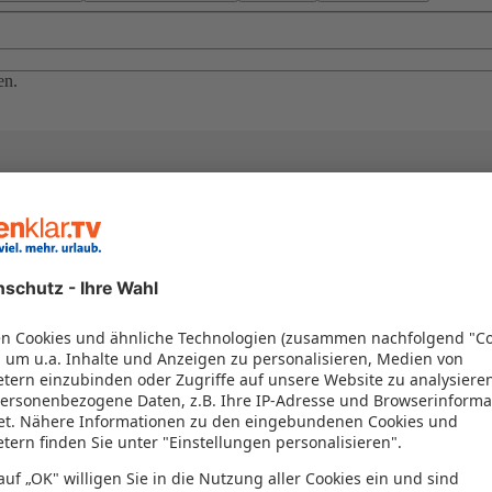
en.
el in einem Paket kombiniert werden – das spart Zeit und Geld. Nutzen 
en!