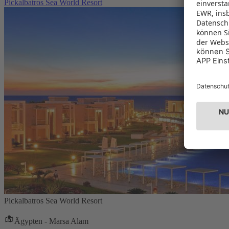
Pickalbatros Sea World Resort
Pickalbatros Sea World Resort
Ägypten - Marsa Alam