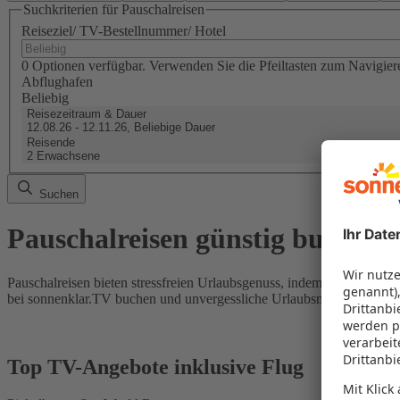
Suchkriterien für Pauschalreisen
Reiseziel/ TV-Bestellnummer/ Hotel
0 Optionen verfügbar. Verwenden Sie die Pfeiltasten zum Navigier
Abflughafen
Beliebig
Reisezeitraum & Dauer
12.08.26 - 12.11.26, Beliebige Dauer
Reisende
2 Erwachsene
Suchen
Pauschalreisen günstig buchen
Pauschalreisen bieten stressfreien Urlaubsgenuss, indem Flug und Hot
bei sonnenklar.TV buchen und unvergessliche Urlaubsmomente erleb
Top TV-Angebote inklusive Flug