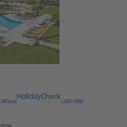
n 96% vor
(2407)
96%
altung