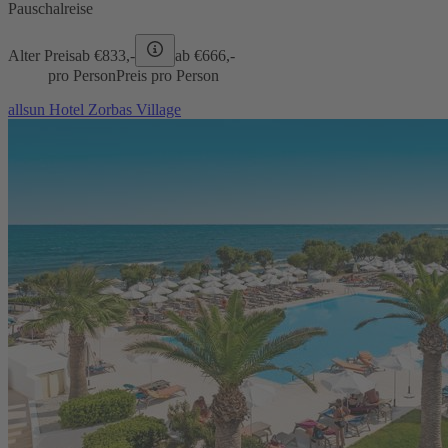
Pauschalreise
Alter Preis
ab €
833,-
ab €
666,-
pro Person
Preis pro Person
allsun Hotel Zorbas Village