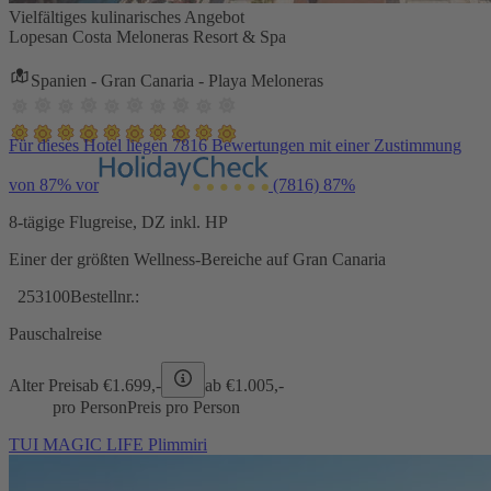
Vielfältiges kulinarisches Angebot
Lopesan Costa Meloneras Resort & Spa
Spanien - Gran Canaria - Playa Meloneras
Für dieses Hotel liegen 7816 Bewertungen mit einer Zustimmung
von 87% vor
(7816)
87%
8-tägige Flugreise, DZ inkl. HP
Einer der größten Wellness-Bereiche auf Gran Canaria
253100
Bestellnr.:
Pauschalreise
Alter Preis
ab €
1.699,-
ab €
1.005,-
pro Person
Preis pro Person
TUI MAGIC LIFE Plimmiri