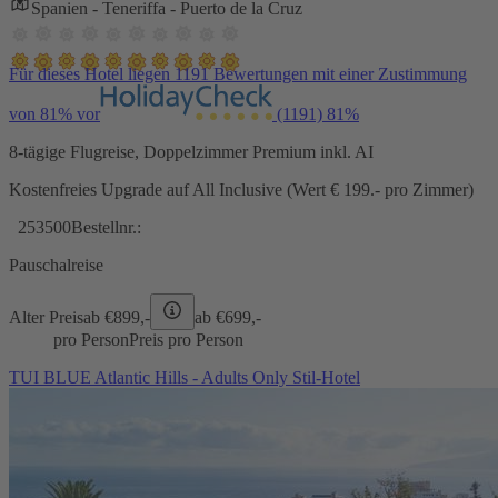
Spanien - Teneriffa - Puerto de la Cruz
Für dieses Hotel liegen 1191 Bewertungen mit einer Zustimmung
von 81% vor
(1191)
81%
8-tägige Flugreise, Doppelzimmer Premium inkl. AI
Kostenfreies Upgrade auf All Inclusive (Wert € 199.- pro Zimmer)
253500
Bestellnr.:
Pauschalreise
Alter Preis
ab €
899,-
ab €
699,-
pro Person
Preis pro Person
TUI BLUE Atlantic Hills - Adults Only Stil-Hotel