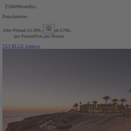
253009
Bestellnr.:
Pauschalreise
Alter Preis
ab €
1.099,-
ab €
788,-
pro Person
Preis pro Person
TUI BLUE Samaya