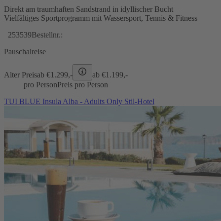
Direkt am traumhaften Sandstrand in idyllischer Bucht
Vielfältiges Sportprogramm mit Wassersport, Tennis & Fitness
253539
Bestellnr.:
Pauschalreise
Alter Preis
ab €
1.299,-
ab €
1.199,-
pro Person
Preis pro Person
TUI BLUE Insula Alba - Adults Only Stil-Hotel