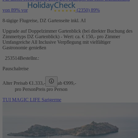
von 89% vor
(2350)
89%
8-tägige Flugreise, DZ Gartenseite inkl. AI
Upgrade auf Doppelzimmer Gartenblick (bei direkter Buchung des
Zimmertyps DZ Gartenblick) - Wert: ca. € 150,- pro Zimmer
Umfangreiche All Inclusive Verpflegung mit vielfältiger
Gastronomie genießen
253514
Bestellnr.:
Pauschalreise
Alter Preis
ab €
1.333,-
ab €
999,-
pro Person
Preis pro Person
TUI MAGIC LIFE Sarigerme