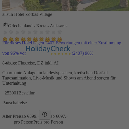
allsun Hotel Zorbas Village
Griechenland - Kreta - Anissaras
Für dieses Hotel liegen 2407 Bewertungen mit einer Zustimmung
von 96% vor
(2407)
96%
8-tägige Flugreise, DZ inkl. AI
Charmante Anlage im landestypischen, kretischen Dorfstil
Tagesanimation, Live-Musik und Shows am Abend sorgen für
Unterhaltung
253001
Bestellnr.:
Pauschalreise
Alter Preis
ab €
899,-
ab €
697,-
pro Person
Preis pro Person