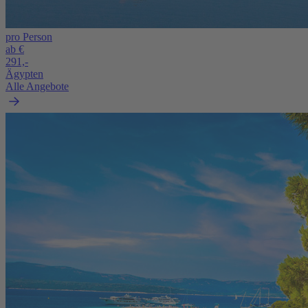
pro Person
ab €
291,-
Ägypten
Alle Angebote