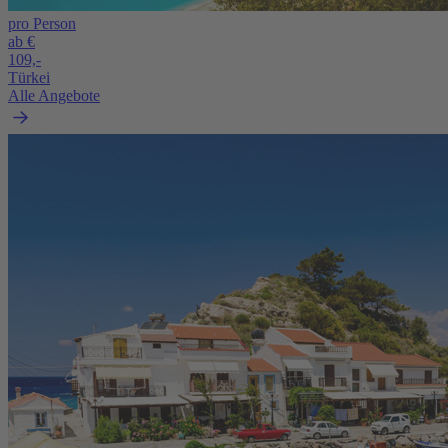
pro Person
ab €
109,-
Türkei
Alle Angebote