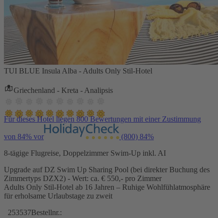
TUI BLUE Insula Alba - Adults Only Stil-Hotel
Griechenland - Kreta - Analipsis
Für dieses Hotel liegen 800 Bewertungen mit einer Zustimmung
von 84% vor
(800)
84%
8-tägige Flugreise, Doppelzimmer Swim-Up inkl. AI
Upgrade auf DZ Swim Up Sharing Pool (bei direkter Buchung des
Zimmertyps DZX2) - Wert: ca. € 550,- pro Zimmer
Adults Only Stil-Hotel ab 16 Jahren – Ruhige Wohlfühlatmosphäre
für erholsame Urlaubstage zu zweit
253537
Bestellnr.: