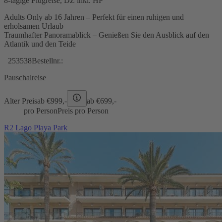
8-tägige Flugreise, DZ inkl. HP
Adults Only ab 16 Jahren – Perfekt für einen ruhigen und
erholsamen Urlaub
Traumhafter Panoramablick – Genießen Sie den Ausblick auf den
Atlantik und den Teide
253538
Bestellnr.:
Pauschalreise
Alter Preis
ab €
999,-
ab €
699,-
pro Person
Preis pro Person
R2 Lago Playa Park