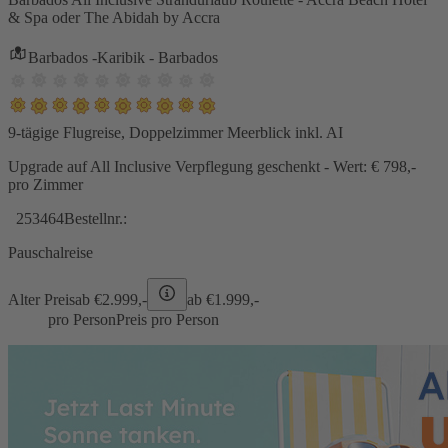
& Spa oder The Abidah by Accra
Barbados -Karibik - Barbados
9-tägige Flugreise, Doppelzimmer Meerblick inkl. AI
Upgrade auf All Inclusive Verpflegung geschenkt - Wert: € 798,-
pro Zimmer
253464
Bestellnr.:
Pauschalreise
Alter Preis
ab €
2.999,-
ab €
1.999,-
pro Person
Preis pro Person