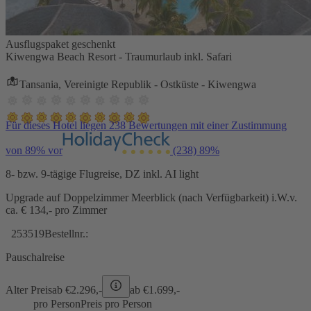
Ausflugspaket geschenkt
Kiwengwa Beach Resort - Traumurlaub inkl. Safari
Tansania, Vereinigte Republik - Ostküste - Kiwengwa
Für dieses Hotel liegen 238 Bewertungen mit einer Zustimmung
von 89% vor
(238)
89%
8- bzw. 9-tägige Flugreise, DZ inkl. AI light
Upgrade auf Doppelzimmer Meerblick (nach Verfügbarkeit) i.W.v.
ca. € 134,- pro Zimmer
253519
Bestellnr.:
Pauschalreise
Alter Preis
ab €
2.296,-
ab €
1.699,-
pro Person
Preis pro Person