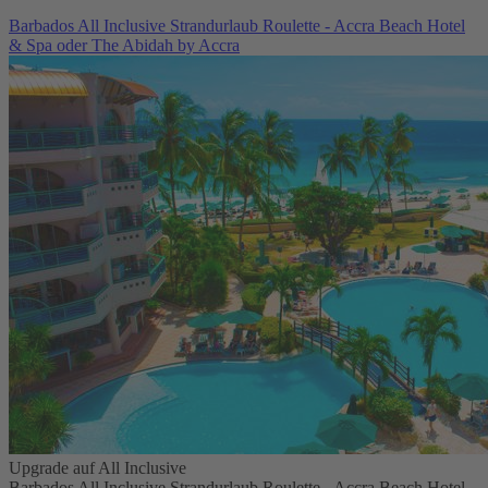
Barbados All Inclusive Strandurlaub Roulette - Accra Beach Hotel
& Spa oder The Abidah by Accra
Upgrade auf All Inclusive
Barbados All Inclusive Strandurlaub Roulette - Accra Beach Hotel