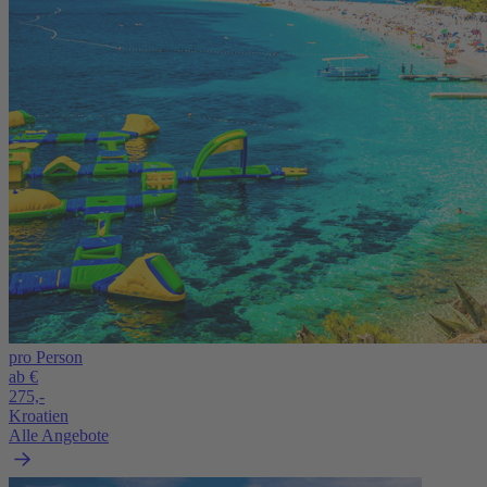
pro Person
ab €
275,-
Kroatien
Alle Angebote