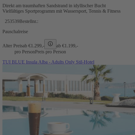
Direkt am traumhaften Sandstrand in idyllischer Bucht
Vielfältiges Sportprogramm mit Wassersport, Tennis & Fitness
253539
Bestellnr.:
Pauschalreise
Alter Preis
ab €
1.299,-
ab €
1.199,-
pro Person
Preis pro Person
TUI BLUE Insula Alba - Adults Only Stil-Hotel