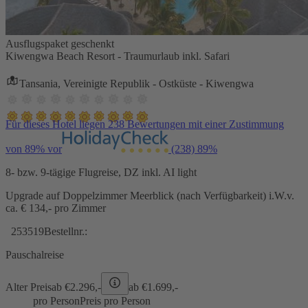
Ausflugspaket geschenkt
Kiwengwa Beach Resort - Traumurlaub inkl. Safari
Tansania, Vereinigte Republik - Ostküste - Kiwengwa
Für dieses Hotel liegen 238 Bewertungen mit einer Zustimmung
von 89% vor
(238)
89%
8- bzw. 9-tägige Flugreise, DZ inkl. AI light
Upgrade auf Doppelzimmer Meerblick (nach Verfügbarkeit) i.W.v.
ca. € 134,- pro Zimmer
253519
Bestellnr.:
Pauschalreise
Alter Preis
ab €
2.296,-
ab €
1.699,-
pro Person
Preis pro Person