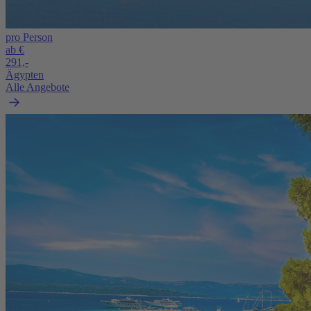
pro Person
ab €
291,-
Ägypten
Alle Angebote