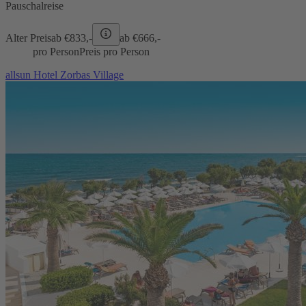
Pauschalreise
Alter Preis
ab €
833,-
ab €
666,-
pro Person
Preis pro Person
allsun Hotel Zorbas Village