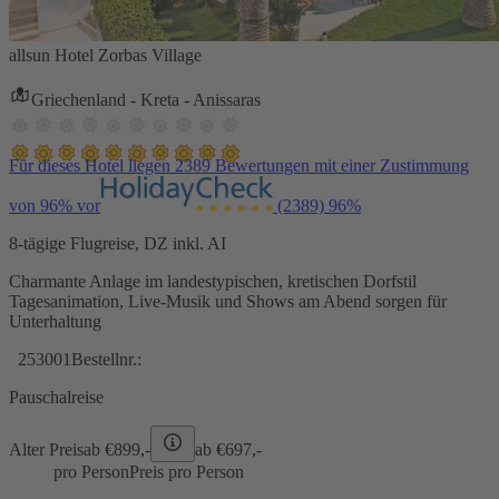
allsun Hotel Zorbas Village
Griechenland - Kreta - Anissaras
Für dieses Hotel liegen 2389 Bewertungen mit einer Zustimmung
von 96% vor
(2389)
96%
8-tägige Flugreise, DZ inkl. AI
Charmante Anlage im landestypischen, kretischen Dorfstil
Tagesanimation, Live-Musik und Shows am Abend sorgen für
Unterhaltung
253001
Bestellnr.:
Pauschalreise
Alter Preis
ab €
899,-
ab €
697,-
pro Person
Preis pro Person