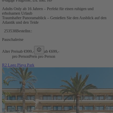
8-tägige Flugreise, DZ inkl. HP
Adults Only ab 16 Jahren – Perfekt für einen ruhigen und
erholsamen Urlaub
Traumhafter Panoramablick – Genießen Sie den Ausblick auf den
Atlantik und den Teide
253538
Bestellnr.:
Pauschalreise
Alter Preis
ab €
999,-
ab €
699,-
pro Person
Preis pro Person
R2 Lago Playa Park