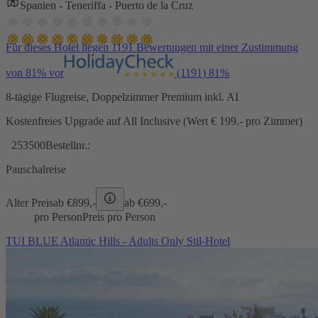
Spanien - Teneriffa - Puerto de la Cruz
Für dieses Hotel liegen 1191 Bewertungen mit einer Zustimmung
von 81% vor
(1191)
81%
8-tägige Flugreise, Doppelzimmer Premium inkl. AI
Kostenfreies Upgrade auf All Inclusive (Wert € 199.- pro Zimmer)
253500
Bestellnr.:
Pauschalreise
Alter Preis
ab €
899,-
ab €
699,-
pro Person
Preis pro Person
TUI BLUE Atlantic Hills - Adults Only Stil-Hotel