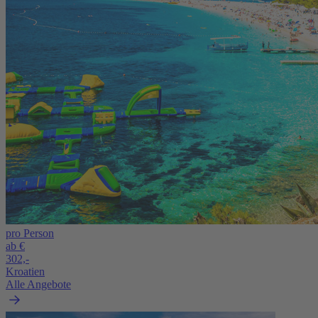
pro Person
ab €
302,-
Kroatien
Alle Angebote