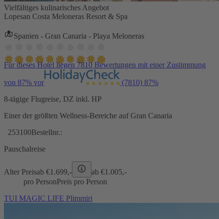
Vielfältiges kulinarisches Angebot
Lopesan Costa Meloneras Resort & Spa
Spanien - Gran Canaria - Playa Meloneras
Für dieses Hotel liegen 7810 Bewertungen mit einer Zustimmung
von 87% vor
(7810)
87%
8-tägige Flugreise, DZ inkl. HP
Einer der größten Wellness-Bereiche auf Gran Canaria
253100
Bestellnr.:
Pauschalreise
Alter Preis
ab €
1.699,-
ab €
1.005,-
pro Person
Preis pro Person
TUI MAGIC LIFE Plimmiri