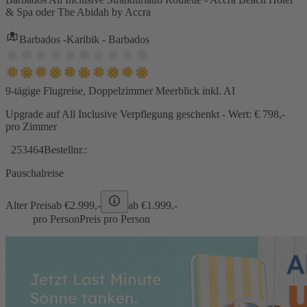
& Spa oder The Abidah by Accra
Barbados -Karibik - Barbados
9-tägige Flugreise, Doppelzimmer Meerblick inkl. AI
Upgrade auf All Inclusive Verpflegung geschenkt - Wert: € 798,-
pro Zimmer
253464
Bestellnr.:
Pauschalreise
Alter Preis
ab €
2.999,-
ab €
1.999,-
pro Person
Preis pro Person