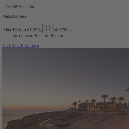
253009
Bestellnr.:
Pauschalreise
Alter Preis
ab €
1.099,-
ab €
788,-
pro Person
Preis pro Person
TUI BLUE Samaya