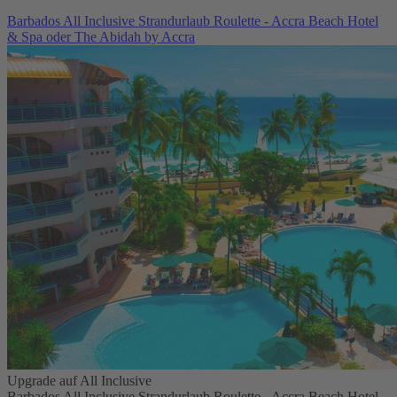
Barbados All Inclusive Strandurlaub Roulette - Accra Beach Hotel
& Spa oder The Abidah by Accra
Upgrade auf All Inclusive
Barbados All Inclusive Strandurlaub Roulette - Accra Beach Hotel