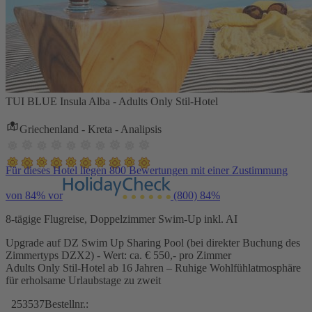
TUI BLUE Insula Alba - Adults Only Stil-Hotel
Griechenland - Kreta - Analipsis
Für dieses Hotel liegen 800 Bewertungen mit einer Zustimmung
von 84% vor
(800)
84%
8-tägige Flugreise, Doppelzimmer Swim-Up inkl. AI
Upgrade auf DZ Swim Up Sharing Pool (bei direkter Buchung des
Zimmertyps DZX2) - Wert: ca. € 550,- pro Zimmer
Adults Only Stil-Hotel ab 16 Jahren – Ruhige Wohlfühlatmosphäre
für erholsame Urlaubstage zu zweit
253537
Bestellnr.: