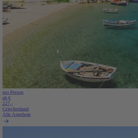
pro Person
ab €
227,-
Griechenland
Alle Angebote