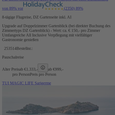
von 89% vor
(2350)
89%
8-tägige Flugreise, DZ Gartenseite inkl. AI
Upgrade auf Doppelzimmer Gartenblick (bei direkter Buchung des
Zimmertyps DZ Gartenblick) - Wert: ca. € 150,- pro Zimmer
Umfangreiche All Inclusive Verpflegung mit vielfältiger
Gastronomie genießen
253514
Bestellnr.:
Pauschalreise
Alter Preis
ab €
1.333,-
ab €
999,-
pro Person
Preis pro Person
TUI MAGIC LIFE Sarigerme