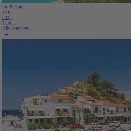
pro Person
ab €
233,-
Türkei
Alle Angebote