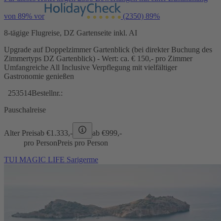
von 89% vor
(2350)
89%
8-tägige Flugreise, DZ Gartenseite inkl. AI
Upgrade auf Doppelzimmer Gartenblick (bei direkter Buchung des
Zimmertyps DZ Gartenblick) - Wert: ca. € 150,- pro Zimmer
Umfangreiche All Inclusive Verpflegung mit vielfältiger
Gastronomie genießen
253514
Bestellnr.:
Pauschalreise
Alter Preis
ab €
1.333,-
ab €
999,-
pro Person
Preis pro Person
TUI MAGIC LIFE Sarigerme