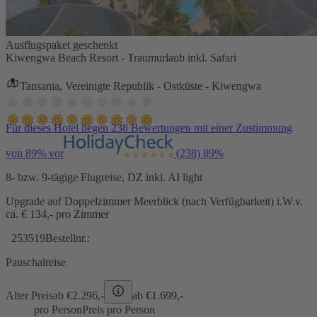
Ausflugspaket geschenkt
Kiwengwa Beach Resort - Traumurlaub inkl. Safari
Tansania, Vereinigte Republik - Ostküste - Kiwengwa
Für dieses Hotel liegen 238 Bewertungen mit einer Zustimmung
von 89% vor
(238)
89%
8- bzw. 9-tägige Flugreise, DZ inkl. AI light
Upgrade auf Doppelzimmer Meerblick (nach Verfügbarkeit) i.W.v.
ca. € 134,- pro Zimmer
253519
Bestellnr.:
Pauschalreise
Alter Preis
ab €
2.296,-
ab €
1.699,-
pro Person
Preis pro Person