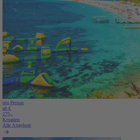
pro Person
ab €
275,-
Kroatien
Alle Angebote