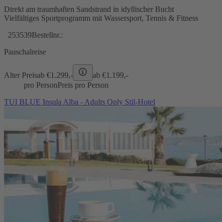
Direkt am traumhaften Sandstrand in idyllischer Bucht
Vielfältiges Sportprogramm mit Wassersport, Tennis & Fitness
253539
Bestellnr.:
Pauschalreise
Alter Preis
ab €
1.299,-
ab €
1.199,-
pro Person
Preis pro Person
TUI BLUE Insula Alba - Adults Only Stil-Hotel