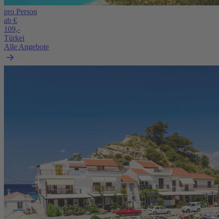
pro Person
ab €
109,-
Türkei
Alle Angebote