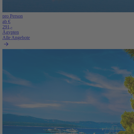
pro Person
ab €
291,-
Ägypten
Alle Angebote