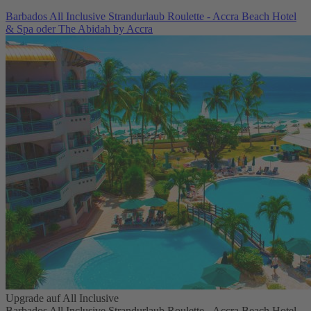
Barbados All Inclusive Strandurlaub Roulette - Accra Beach Hotel
& Spa oder The Abidah by Accra
Upgrade auf All Inclusive
Barbados All Inclusive Strandurlaub Roulette - Accra Beach Hotel