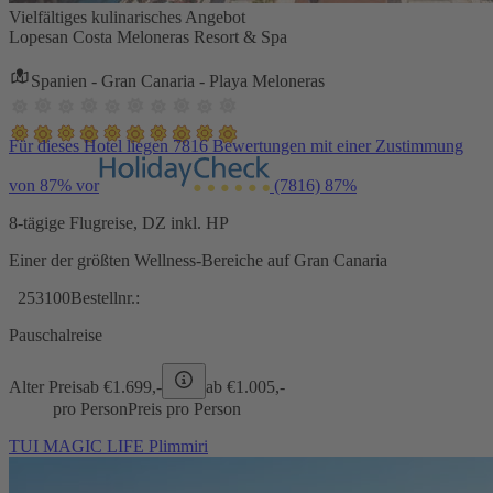
Vielfältiges kulinarisches Angebot
Lopesan Costa Meloneras Resort & Spa
Spanien - Gran Canaria - Playa Meloneras
Für dieses Hotel liegen 7816 Bewertungen mit einer Zustimmung
von 87% vor
(7816)
87%
8-tägige Flugreise, DZ inkl. HP
Einer der größten Wellness-Bereiche auf Gran Canaria
253100
Bestellnr.:
Pauschalreise
Alter Preis
ab €
1.699,-
ab €
1.005,-
pro Person
Preis pro Person
TUI MAGIC LIFE Plimmiri