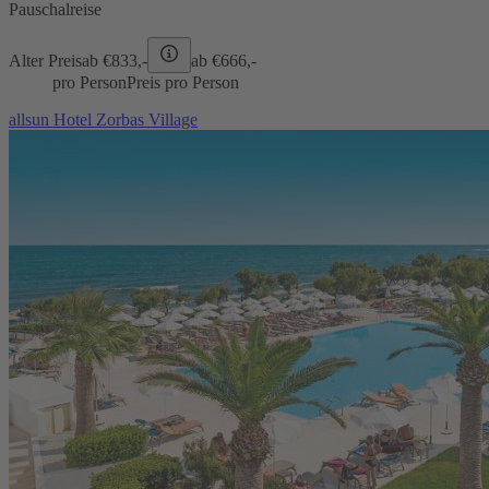
Pauschalreise
Alter Preis
ab €
833,-
ab €
666,-
pro Person
Preis pro Person
allsun Hotel Zorbas Village