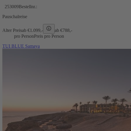
253009
Bestellnr.:
Pauschalreise
Alter Preis
ab €
1.099,-
ab €
788,-
pro Person
Preis pro Person
TUI BLUE Samaya