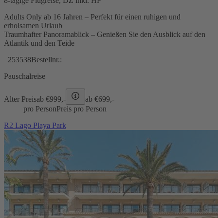
8-tägige Flugreise, DZ inkl. HP
Adults Only ab 16 Jahren – Perfekt für einen ruhigen und
erholsamen Urlaub
Traumhafter Panoramablick – Genießen Sie den Ausblick auf den
Atlantik und den Teide
253538
Bestellnr.:
Pauschalreise
Alter Preis
ab €
999,-
ab €
699,-
pro Person
Preis pro Person
R2 Lago Playa Park