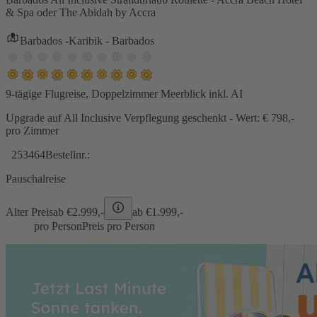
& Spa oder The Abidah by Accra
Barbados -Karibik - Barbados
9-tägige Flugreise, Doppelzimmer Meerblick inkl. AI
Upgrade auf All Inclusive Verpflegung geschenkt - Wert: € 798,-
pro Zimmer
253464
Bestellnr.:
Pauschalreise
Alter Preis
ab €
2.999,-
ab €
1.999,-
pro Person
Preis pro Person