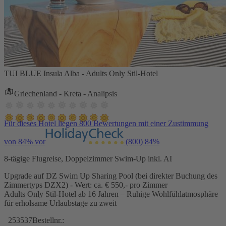
TUI BLUE Insula Alba - Adults Only Stil-Hotel
Griechenland - Kreta - Analipsis
Für dieses Hotel liegen 800 Bewertungen mit einer Zustimmung
von 84% vor
(800)
84%
8-tägige Flugreise, Doppelzimmer Swim-Up inkl. AI
Upgrade auf DZ Swim Up Sharing Pool (bei direkter Buchung des
Zimmertyps DZX2) - Wert: ca. € 550,- pro Zimmer
Adults Only Stil-Hotel ab 16 Jahren – Ruhige Wohlfühlatmosphäre
für erholsame Urlaubstage zu zweit
253537
Bestellnr.: