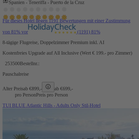
Spanien - Teneriffa - Puerto de la Cruz
Für dieses Hotel liegen 1191 Bewertungen mit einer Zustimmung
von 81% vor
(1191)
81%
8-tägige Flugreise, Doppelzimmer Premium inkl. AI
Kostenfreies Upgrade auf All Inclusive (Wert € 199.- pro Zimmer)
253500
Bestellnr.:
Pauschalreise
Alter Preis
ab €
899,-
ab €
699,-
pro Person
Preis pro Person
TUI BLUE Atlantic Hills - Adults Only Stil-Hotel