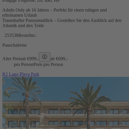
8-tägige Flugreise, DZ inkl. HP
Adults Only ab 16 Jahren – Perfekt für einen ruhigen und
erholsamen Urlaub
Traumhafter Panoramablick – Genießen Sie den Ausblick auf den
Atlantik und den Teide
253538
Bestellnr.:
Pauschalreise
Alter Preis
ab €
999,-
ab €
699,-
pro Person
Preis pro Person
R2 Lago Playa Park