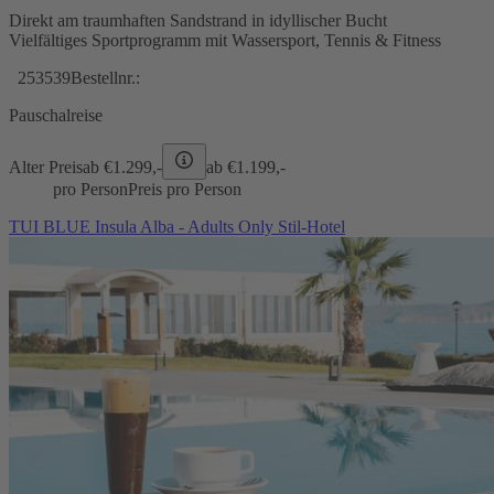
Direkt am traumhaften Sandstrand in idyllischer Bucht
Vielfältiges Sportprogramm mit Wassersport, Tennis & Fitness
253539
Bestellnr.:
Pauschalreise
Alter Preis
ab €
1.299,-
ab €
1.199,-
pro Person
Preis pro Person
TUI BLUE Insula Alba - Adults Only Stil-Hotel