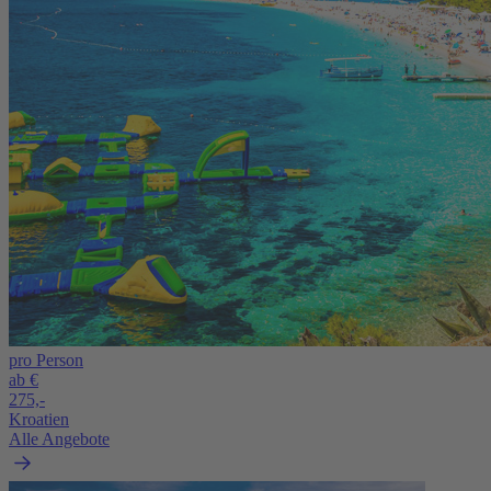
pro Person
ab €
275,-
Kroatien
Alle Angebote