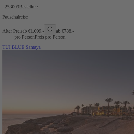
253009
Bestellnr.:
Pauschalreise
Alter Preis
ab €
1.099,-
ab €
788,-
pro Person
Preis pro Person
TUI BLUE Samaya