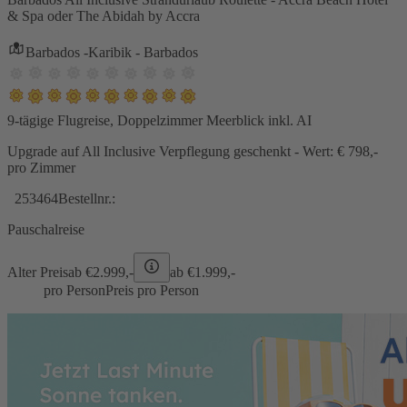
& Spa oder The Abidah by Accra
Barbados -Karibik - Barbados
9-tägige Flugreise, Doppelzimmer Meerblick inkl. AI
Upgrade auf All Inclusive Verpflegung geschenkt - Wert: € 798,-
pro Zimmer
253464
Bestellnr.:
Pauschalreise
Alter Preis
ab €
2.999,-
ab €
1.999,-
pro Person
Preis pro Person