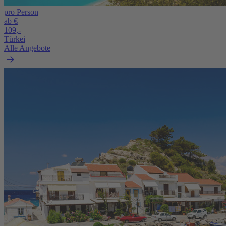
pro Person
ab €
109,-
Türkei
Alle Angebote