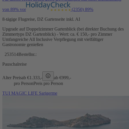
von 89% vor
(2350)
89%
8-tägige Flugreise, DZ Gartenseite inkl. AI
Upgrade auf Doppelzimmer Gartenblick (bei direkter Buchung des
Zimmertyps DZ Gartenblick) - Wert: ca. € 150,- pro Zimmer
Umfangreiche All Inclusive Verpflegung mit vielfältiger
Gastronomie genießen
253514
Bestellnr.:
Pauschalreise
Alter Preis
ab €
1.333,-
ab €
999,-
pro Person
Preis pro Person
TUI MAGIC LIFE Sarigerme