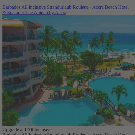
Barbados All Inclusive Strandurlaub Roulette - Accra Beach Hotel
& Spa oder The Abidah by Accra
Upgrade auf All Inclusive
Barbados All Inclusive Strandurlaub Roulette - Accra Beach Hotel