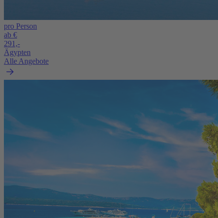
pro Person
ab €
291,-
Ägypten
Alle Angebote