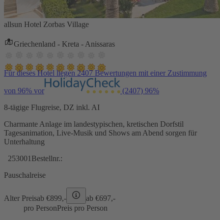
allsun Hotel Zorbas Village
Griechenland - Kreta - Anissaras
Für dieses Hotel liegen 2407 Bewertungen mit einer Zustimmung
von 96% vor
(2407)
96%
8-tägige Flugreise, DZ inkl. AI
Charmante Anlage im landestypischen, kretischen Dorfstil
Tagesanimation, Live-Musik und Shows am Abend sorgen für
Unterhaltung
253001
Bestellnr.:
Pauschalreise
Alter Preis
ab €
899,-
ab €
697,-
pro Person
Preis pro Person