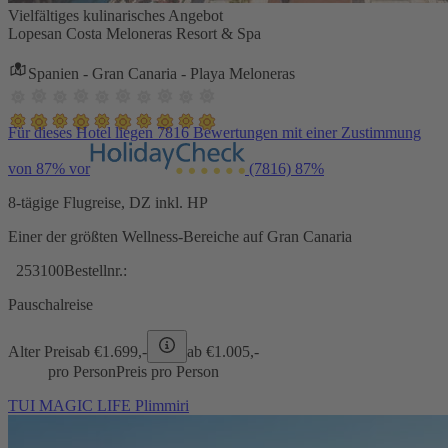
Vielfältiges kulinarisches Angebot
Lopesan Costa Meloneras Resort & Spa
Spanien - Gran Canaria - Playa Meloneras
Für dieses Hotel liegen 7816 Bewertungen mit einer Zustimmung
von 87% vor
(7816)
87%
8-tägige Flugreise, DZ inkl. HP
Einer der größten Wellness-Bereiche auf Gran Canaria
253100
Bestellnr.:
Pauschalreise
Alter Preis
ab €
1.699,-
ab €
1.005,-
pro Person
Preis pro Person
TUI MAGIC LIFE Plimmiri