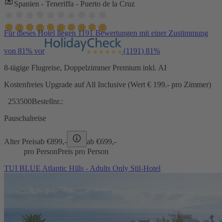
Spanien - Teneriffa - Puerto de la Cruz
Für dieses Hotel liegen 1191 Bewertungen mit einer Zustimmung
von 81% vor
(1191)
81%
8-tägige Flugreise, Doppelzimmer Premium inkl. AI
Kostenfreies Upgrade auf All Inclusive (Wert € 199.- pro Zimmer)
253500
Bestellnr.:
Pauschalreise
Alter Preis
ab €
899,-
ab €
699,-
pro Person
Preis pro Person
TUI BLUE Atlantic Hills - Adults Only Stil-Hotel