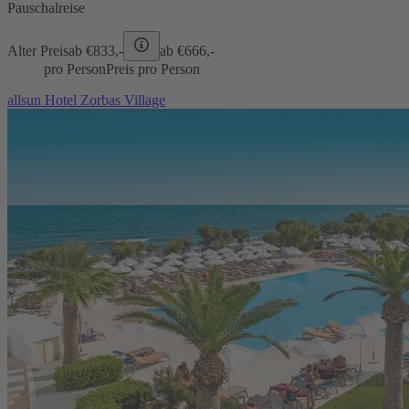
Pauschalreise
Alter Preis
ab €
833,-
ab €
666,-
pro Person
Preis pro Person
allsun Hotel Zorbas Village