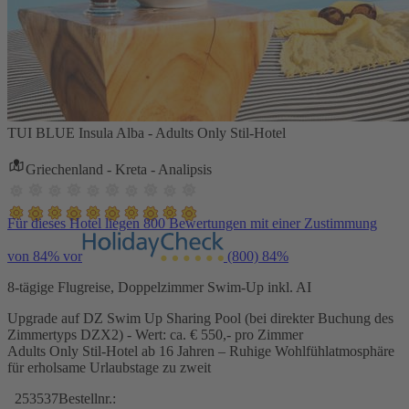
TUI BLUE Insula Alba - Adults Only Stil-Hotel
Griechenland - Kreta - Analipsis
Für dieses Hotel liegen 800 Bewertungen mit einer Zustimmung
von 84% vor
(800)
84%
8-tägige Flugreise, Doppelzimmer Swim-Up inkl. AI
Upgrade auf DZ Swim Up Sharing Pool (bei direkter Buchung des
Zimmertyps DZX2) - Wert: ca. € 550,- pro Zimmer
Adults Only Stil-Hotel ab 16 Jahren – Ruhige Wohlfühlatmosphäre
für erholsame Urlaubstage zu zweit
253537
Bestellnr.: