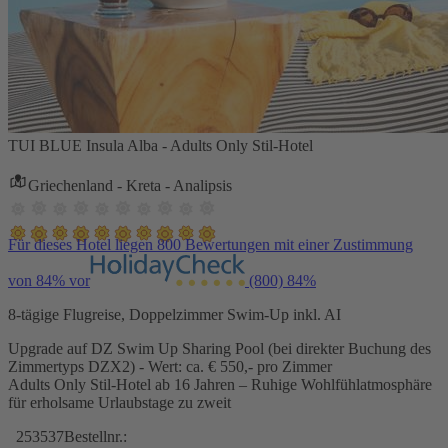
TUI BLUE Insula Alba - Adults Only Stil-Hotel
Griechenland - Kreta - Analipsis
Für dieses Hotel liegen 800 Bewertungen mit einer Zustimmung
von 84% vor
(800)
84%
8-tägige Flugreise, Doppelzimmer Swim-Up inkl. AI
Upgrade auf DZ Swim Up Sharing Pool (bei direkter Buchung des
Zimmertyps DZX2) - Wert: ca. € 550,- pro Zimmer
Adults Only Stil-Hotel ab 16 Jahren – Ruhige Wohlfühlatmosphäre
für erholsame Urlaubstage zu zweit
253537
Bestellnr.: