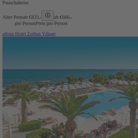
Pauschalreise
Alter Preis
ab €
833,-
ab €
666,-
pro Person
Preis pro Person
allsun Hotel Zorbas Village