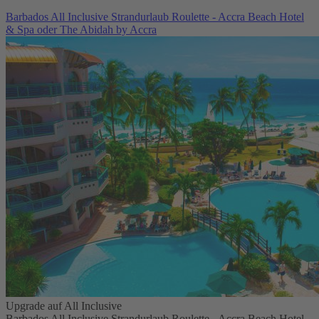
Barbados All Inclusive Strandurlaub Roulette - Accra Beach Hotel
& Spa oder The Abidah by Accra
Upgrade auf All Inclusive
Barbados All Inclusive Strandurlaub Roulette - Accra Beach Hotel