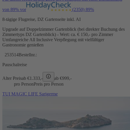
von 89% vor
(2350)
89%
8-tägige Flugreise, DZ Gartenseite inkl. AI
Upgrade auf Doppelzimmer Gartenblick (bei direkter Buchung des
Zimmertyps DZ Gartenblick) - Wert: ca. € 150,- pro Zimmer
Umfangreiche All Inclusive Verpflegung mit vielfältiger
Gastronomie genießen
253514
Bestellnr.:
Pauschalreise
Alter Preis
ab €
1.333,-
ab €
999,-
pro Person
Preis pro Person
TUI MAGIC LIFE Sarigerme