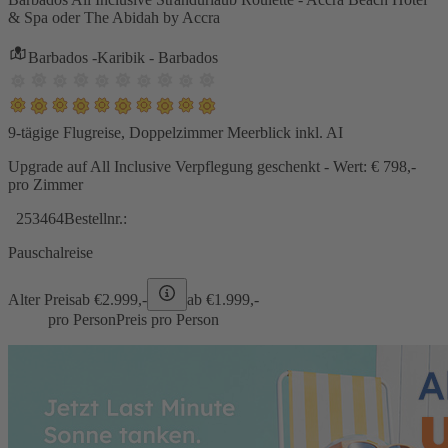
& Spa oder The Abidah by Accra
Barbados -Karibik - Barbados
9-tägige Flugreise, Doppelzimmer Meerblick inkl. AI
Upgrade auf All Inclusive Verpflegung geschenkt - Wert: € 798,-
pro Zimmer
253464
Bestellnr.:
Pauschalreise
Alter Preis
ab €
2.999,-
ab €
1.999,-
pro Person
Preis pro Person