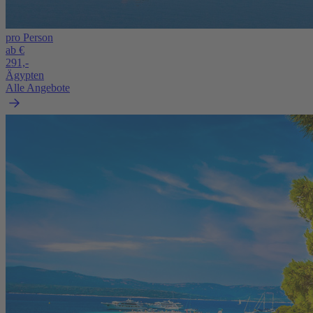
pro Person
ab €
291,-
Ägypten
Alle Angebote