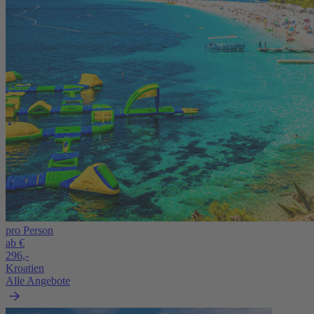
pro Person
ab €
296,-
Kroatien
Alle Angebote