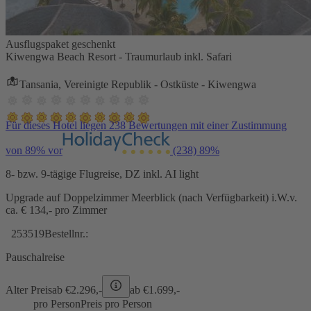
Ausflugspaket geschenkt
Kiwengwa Beach Resort - Traumurlaub inkl. Safari
Tansania, Vereinigte Republik - Ostküste - Kiwengwa
Für dieses Hotel liegen 238 Bewertungen mit einer Zustimmung
von 89% vor
(238)
89%
8- bzw. 9-tägige Flugreise, DZ inkl. AI light
Upgrade auf Doppelzimmer Meerblick (nach Verfügbarkeit) i.W.v.
ca. € 134,- pro Zimmer
253519
Bestellnr.:
Pauschalreise
Alter Preis
ab €
2.296,-
ab €
1.699,-
pro Person
Preis pro Person