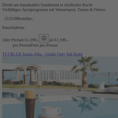
Direkt am traumhaften Sandstrand in idyllischer Bucht
Vielfältiges Sportprogramm mit Wassersport, Tennis & Fitness
253539
Bestellnr.:
Pauschalreise
Alter Preis
ab €
1.299,-
ab €
1.199,-
pro Person
Preis pro Person
TUI BLUE Insula Alba - Adults Only Stil-Hotel