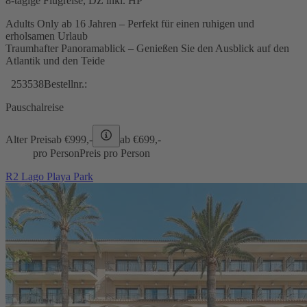
8-tägige Flugreise, DZ inkl. HP
Adults Only ab 16 Jahren – Perfekt für einen ruhigen und
erholsamen Urlaub
Traumhafter Panoramablick – Genießen Sie den Ausblick auf den
Atlantik und den Teide
253538
Bestellnr.:
Pauschalreise
Alter Preis
ab €
999,-
ab €
699,-
pro Person
Preis pro Person
R2 Lago Playa Park