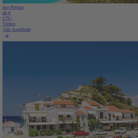
pro Person
ab €
179,-
Türkei
Alle Angebote