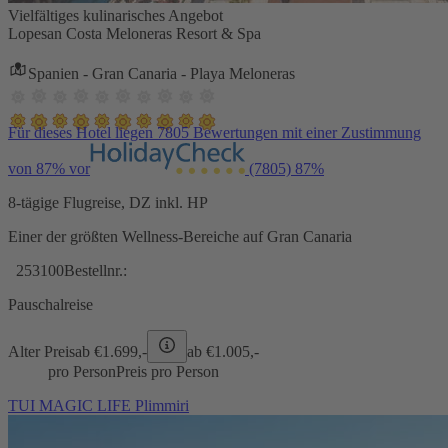
Vielfältiges kulinarisches Angebot
Lopesan Costa Meloneras Resort & Spa
Spanien - Gran Canaria - Playa Meloneras
Für dieses Hotel liegen 7805 Bewertungen mit einer Zustimmung
von 87% vor
(7805)
87%
8-tägige Flugreise, DZ inkl. HP
Einer der größten Wellness-Bereiche auf Gran Canaria
253100
Bestellnr.:
Pauschalreise
Alter Preis
ab €
1.699,-
ab €
1.005,-
pro Person
Preis pro Person
TUI MAGIC LIFE Plimmiri