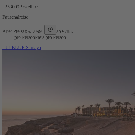
253009
Bestellnr.:
Pauschalreise
Alter Preis
ab €
1.099,-
ab €
788,-
pro Person
Preis pro Person
TUI BLUE Samaya