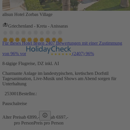
allsun Hotel Zorbas Village
Griechenland - Kreta - Anissaras
Für dieses Hotel liegen 2407 Bewertungen mit einer Zustimmung
von 96% vor
(2407)
96%
8-tägige Flugreise, DZ inkl. AI
Charmante Anlage im landestypischen, kretischen Dorfstil
Tagesanimation, Live-Musik und Shows am Abend sorgen für
Unterhaltung
253001
Bestellnr.:
Pauschalreise
Alter Preis
ab €
899,-
ab €
697,-
pro Person
Preis pro Person