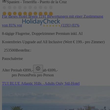
Spanien - Teneriffa - Puerto de la Cruz
Für dieses Hotel liegen 1191 Bewertungen mit einer Zustimmung
von 81% vor
(1191)
81%
8-tägige Flugreise, Doppelzimmer Premium inkl. AI
Kostenfreies Upgrade auf All Inclusive (Wert € 199.- pro Zimmer)
253500
Bestellnr.:
Pauschalreise
Alter Preis
ab €
899,-
ab €
699,-
pro Person
Preis pro Person
TUI BLUE Atlantic Hills - Adults Only Stil-Hotel