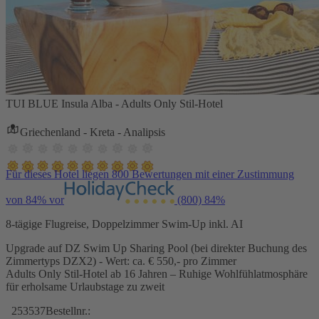
TUI BLUE Insula Alba - Adults Only Stil-Hotel
Griechenland - Kreta - Analipsis
Für dieses Hotel liegen 800 Bewertungen mit einer Zustimmung
von 84% vor
(800)
84%
8-tägige Flugreise, Doppelzimmer Swim-Up inkl. AI
Upgrade auf DZ Swim Up Sharing Pool (bei direkter Buchung des
Zimmertyps DZX2) - Wert: ca. € 550,- pro Zimmer
Adults Only Stil-Hotel ab 16 Jahren – Ruhige Wohlfühlatmosphäre
für erholsame Urlaubstage zu zweit
253537
Bestellnr.: