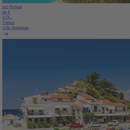
pro Person
ab €
233,-
Türkei
Alle Angebote