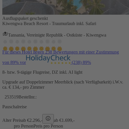
Ausflugspaket geschenkt
Kiwengwa Beach Resort - Traumurlaub inkl. Safari
Tansania, Vereinigte Republik - Ostküste - Kiwengwa
Für dieses Hotel liegen 238 Bewertungen mit einer Zustimmung
von 89% vor
(238)
89%
8- bzw. 9-tägige Flugreise, DZ inkl. AI light
Upgrade auf Doppelzimmer Meerblick (nach Verfügbarkeit) i.W.v.
ca. € 134,- pro Zimmer
253519
Bestellnr.:
Pauschalreise
Alter Preis
ab €
2.296,-
ab €
1.699,-
pro Person
Preis pro Person