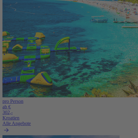
pro Person
ab €
302,-
Kroatien
Alle Angebote