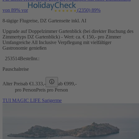
von 89% vor
(2350)
89%
8-tägige Flugreise, DZ Gartenseite inkl. AI
Upgrade auf Doppelzimmer Gartenblick (bei direkter Buchung des
Zimmertyps DZ Gartenblick) - Wert: ca. € 150,- pro Zimmer
Umfangreiche All Inclusive Verpflegung mit vielfältiger
Gastronomie genießen
253514
Bestellnr.:
Pauschalreise
Alter Preis
ab €
1.333,-
ab €
999,-
pro Person
Preis pro Person
TUI MAGIC LIFE Sarigerme