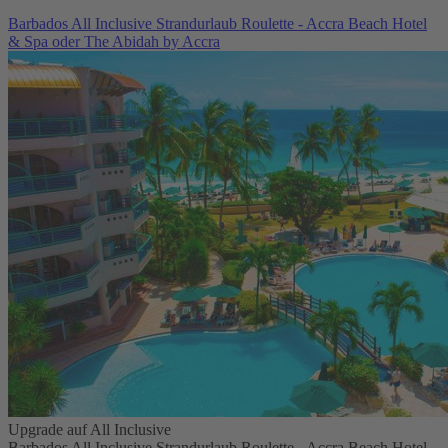
Barbados All Inclusive Strandurlaub Roulette - Accra Beach Hotel
& Spa oder The Abidah by Accra
Upgrade auf All Inclusive
Barbados All Inclusive Strandurlaub Roulette - Accra Beach Hotel