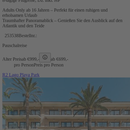
8-tägige Flugreise, DZ inkl. HP
Adults Only ab 16 Jahren – Perfekt für einen ruhigen und
erholsamen Urlaub
Traumhafter Panoramablick – Genießen Sie den Ausblick auf den
Atlantik und den Teide
253538
Bestellnr.:
Pauschalreise
Alter Preis
ab €
999,-
ab €
699,-
pro Person
Preis pro Person
R2 Lago Playa Park