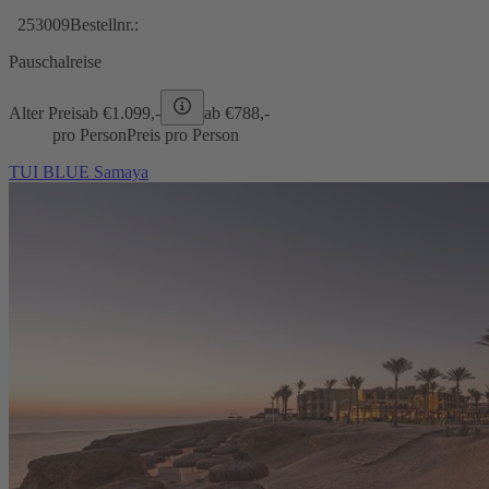
253009
Bestellnr.:
Pauschalreise
Alter Preis
ab €
1.099,-
ab €
788,-
pro Person
Preis pro Person
TUI BLUE Samaya