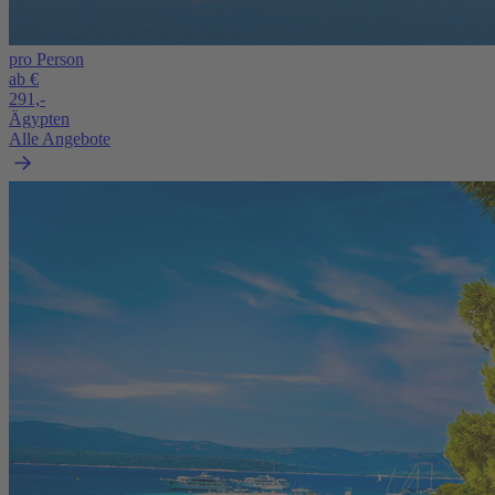
pro Person
ab €
291,-
Ägypten
Alle Angebote