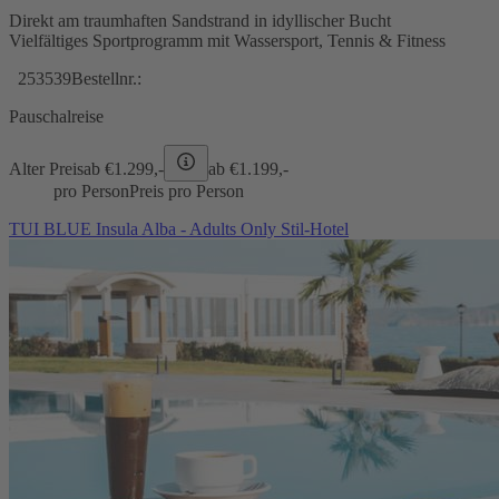
Direkt am traumhaften Sandstrand in idyllischer Bucht
Vielfältiges Sportprogramm mit Wassersport, Tennis & Fitness
253539
Bestellnr.:
Pauschalreise
Alter Preis
ab €
1.299,-
ab €
1.199,-
pro Person
Preis pro Person
TUI BLUE Insula Alba - Adults Only Stil-Hotel