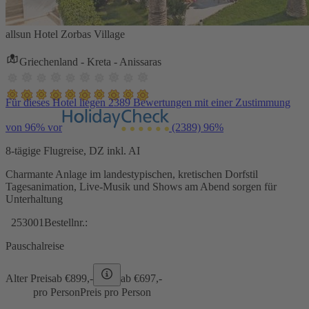
allsun Hotel Zorbas Village
Griechenland - Kreta - Anissaras
Für dieses Hotel liegen 2389 Bewertungen mit einer Zustimmung
von 96% vor
(2389)
96%
8-tägige Flugreise, DZ inkl. AI
Charmante Anlage im landestypischen, kretischen Dorfstil
Tagesanimation, Live-Musik und Shows am Abend sorgen für
Unterhaltung
253001
Bestellnr.:
Pauschalreise
Alter Preis
ab €
899,-
ab €
697,-
pro Person
Preis pro Person