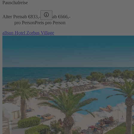
Pauschalreise
Alter Preis
ab €
833,-
ab €
666,-
pro Person
Preis pro Person
allsun Hotel Zorbas Village