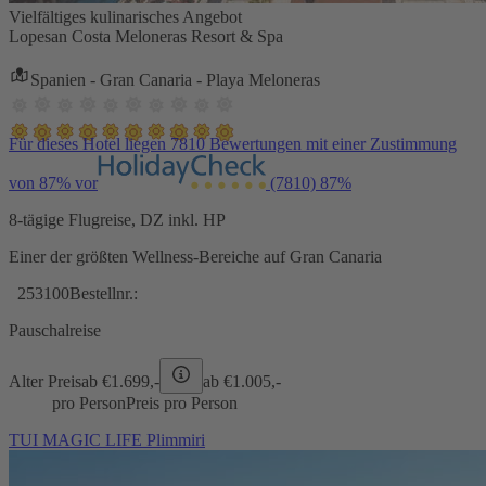
Vielfältiges kulinarisches Angebot
Lopesan Costa Meloneras Resort & Spa
Spanien - Gran Canaria - Playa Meloneras
Für dieses Hotel liegen 7810 Bewertungen mit einer Zustimmung
von 87% vor
(7810)
87%
8-tägige Flugreise, DZ inkl. HP
Einer der größten Wellness-Bereiche auf Gran Canaria
253100
Bestellnr.:
Pauschalreise
Alter Preis
ab €
1.699,-
ab €
1.005,-
pro Person
Preis pro Person
TUI MAGIC LIFE Plimmiri