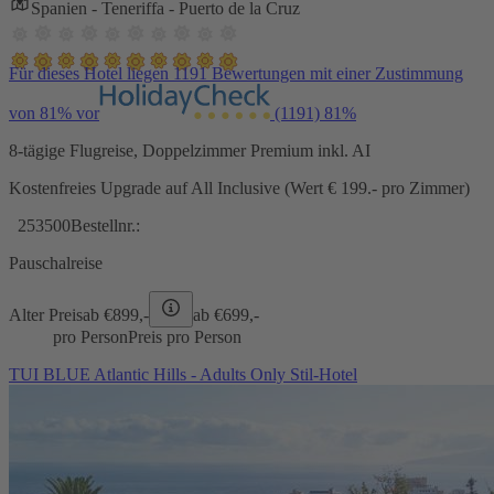
Spanien - Teneriffa - Puerto de la Cruz
Für dieses Hotel liegen 1191 Bewertungen mit einer Zustimmung
von 81% vor
(1191)
81%
8-tägige Flugreise, Doppelzimmer Premium inkl. AI
Kostenfreies Upgrade auf All Inclusive (Wert € 199.- pro Zimmer)
253500
Bestellnr.:
Pauschalreise
Alter Preis
ab €
899,-
ab €
699,-
pro Person
Preis pro Person
TUI BLUE Atlantic Hills - Adults Only Stil-Hotel