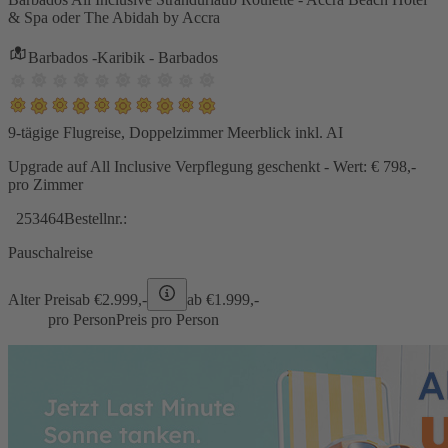
& Spa oder The Abidah by Accra
Barbados -Karibik - Barbados
9-tägige Flugreise, Doppelzimmer Meerblick inkl. AI
Upgrade auf All Inclusive Verpflegung geschenkt - Wert: € 798,-
pro Zimmer
253464
Bestellnr.:
Pauschalreise
Alter Preis
ab €
2.999,-
ab €
1.999,-
pro Person
Preis pro Person