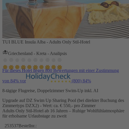
TUI BLUE Insula Alba - Adults Only Stil-Hotel
Griechenland - Kreta - Analipsis
Für dieses Hotel liegen 800 Bewertungen mit einer Zustimmung
von 84% vor
(800)
84%
8-tägige Flugreise, Doppelzimmer Swim-Up inkl. AI
Upgrade auf DZ Swim Up Sharing Pool (bei direkter Buchung des
Zimmertyps DZX2) - Wert: ca. € 550,- pro Zimmer
Adults Only Stil-Hotel ab 16 Jahren – Ruhige Wohlfühlatmosphäre
für erholsame Urlaubstage zu zweit
253537
Bestellnr.: