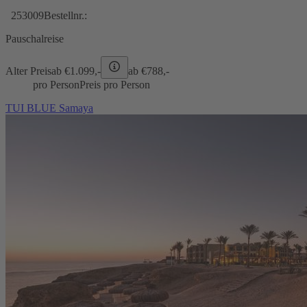
253009
Bestellnr.:
Pauschalreise
Alter Preis
ab €
1.099,-
ab €
788,-
pro Person
Preis pro Person
TUI BLUE Samaya