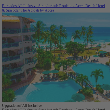
Barbados All Inclusive Strandurlaub Roulette - Accra Beach Hotel
& Spa oder The Abidah by Accra
Upgrade auf All Inclusive
Barbados All Inclusive Strandurlaub Roulette - Accra Beach Hotel