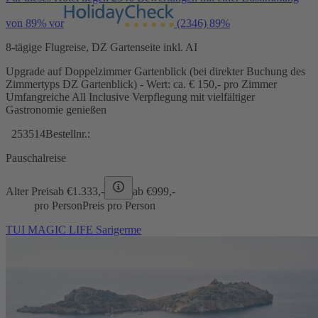
von 89% vor
(2346)
89%
8-tägige Flugreise, DZ Gartenseite inkl. AI
Upgrade auf Doppelzimmer Gartenblick (bei direkter Buchung des
Zimmertyps DZ Gartenblick) - Wert: ca. € 150,- pro Zimmer
Umfangreiche All Inclusive Verpflegung mit vielfältiger
Gastronomie genießen
253514
Bestellnr.:
Pauschalreise
Alter Preis
ab €
1.333,-
ab €
999,-
pro Person
Preis pro Person
TUI MAGIC LIFE Sarigerme