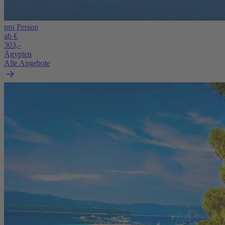
pro Person
ab €
303,-
Ägypten
Alle Angebote