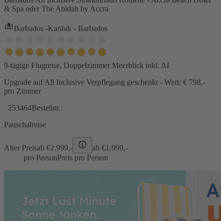
& Spa oder The Abidah by Accra
Barbados -Karibik - Barbados
9-tägige Flugreise, Doppelzimmer Meerblick inkl. AI
Upgrade auf All Inclusive Verpflegung geschenkt - Wert: € 798,-
pro Zimmer
253464
Bestellnr.:
Pauschalreise
Alter Preis
ab €
2.999,-
ab €
1.999,-
pro Person
Preis pro Person