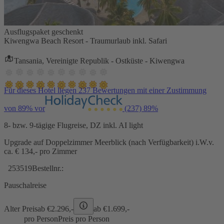
Ausflugspaket geschenkt
Kiwengwa Beach Resort - Traumurlaub inkl. Safari
Tansania, Vereinigte Republik - Ostküste - Kiwengwa
Für dieses Hotel liegen 237 Bewertungen mit einer Zustimmung
von 89% vor
(237)
89%
8- bzw. 9-tägige Flugreise, DZ inkl. AI light
Upgrade auf Doppelzimmer Meerblick (nach Verfügbarkeit) i.W.v.
ca. € 134,- pro Zimmer
253519
Bestellnr.:
Pauschalreise
Alter Preis
ab €
2.296,-
ab €
1.699,-
pro Person
Preis pro Person