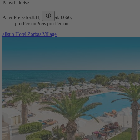
Pauschalreise
Alter Preis
ab €
833,-
ab €
666,-
pro Person
Preis pro Person
allsun Hotel Zorbas Village