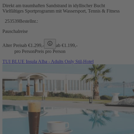
Direkt am traumhaften Sandstrand in idyllischer Bucht
Vielfältiges Sportprogramm mit Wassersport, Tennis & Fitness
253539
Bestellnr.:
Pauschalreise
Alter Preis
ab €
1.299,-
ab €
1.199,-
pro Person
Preis pro Person
TUI BLUE Insula Alba - Adults Only Stil-Hotel