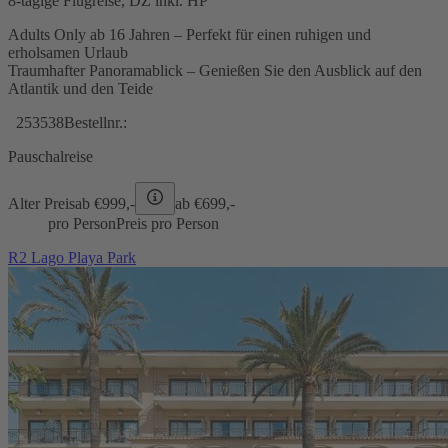
8-tägige Flugreise, DZ inkl. HP
Adults Only ab 16 Jahren – Perfekt für einen ruhigen und
erholsamen Urlaub
Traumhafter Panoramablick – Genießen Sie den Ausblick auf den
Atlantik und den Teide
253538
Bestellnr.:
Pauschalreise
Alter Preis
ab €
999,-
ab €
699,-
pro Person
Preis pro Person
R2 Lago Playa Park