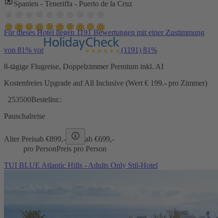
Spanien - Teneriffa - Puerto de la Cruz
Für dieses Hotel liegen 1191 Bewertungen mit einer Zustimmung
von 81% vor
(1191)
81%
8-tägige Flugreise, Doppelzimmer Premium inkl. AI
Kostenfreies Upgrade auf All Inclusive (Wert € 199.- pro Zimmer)
253500
Bestellnr.:
Pauschalreise
Alter Preis
ab €
899,-
ab €
699,-
pro Person
Preis pro Person
TUI BLUE Atlantic Hills - Adults Only Stil-Hotel