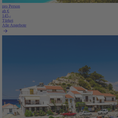
pro Person
ab €
145,-
Türkei
Alle Angebote