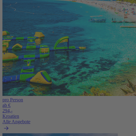
pro Person
ab €
294,-
Kroatien
Alle Angebote