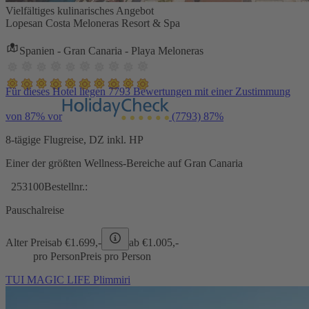
Vielfältiges kulinarisches Angebot
Lopesan Costa Meloneras Resort & Spa
Spanien - Gran Canaria - Playa Meloneras
Für dieses Hotel liegen 7793 Bewertungen mit einer Zustimmung
von 87% vor
(7793)
87%
8-tägige Flugreise, DZ inkl. HP
Einer der größten Wellness-Bereiche auf Gran Canaria
253100
Bestellnr.:
Pauschalreise
Alter Preis
ab €
1.699,-
ab €
1.005,-
pro Person
Preis pro Person
TUI MAGIC LIFE Plimmiri