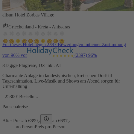
allsun Hotel Zorbas Village
Griechenland - Kreta - Anissaras
Für dieses Hotel liegen 2397 Bewertungen mit einer Zustimmung
von 96% vor
(2397)
96%
8-tägige Flugreise, DZ inkl. AI
Charmante Anlage im landestypischen, kretischen Dorfstil
Tagesanimation, Live-Musik und Shows am Abend sorgen für
Unterhaltung
253001
Bestellnr.:
Pauschalreise
Alter Preis
ab €
899,-
ab €
697,-
pro Person
Preis pro Person