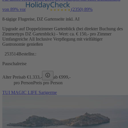
von 89% vor
(2350)
89%
8-tägige Flugreise, DZ Gartenseite inkl. AI
Upgrade auf Doppelzimmer Gartenblick (bei direkter Buchung des
Zimmertyps DZ Gartenblick) - Wert: ca. € 150,- pro Zimmer
Umfangreiche All Inclusive Verpflegung mit vielfältiger
Gastronomie genießen
253514
Bestellnr.:
Pauschalreise
Alter Preis
ab €
1.333,-
ab €
999,-
pro Person
Preis pro Person
TUI MAGIC LIFE Sarigerme