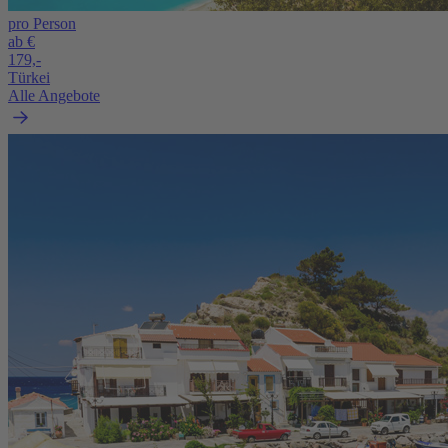
pro Person
ab €
179,-
Türkei
Alle Angebote