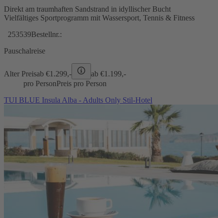
Direkt am traumhaften Sandstrand in idyllischer Bucht
Vielfältiges Sportprogramm mit Wassersport, Tennis & Fitness
253539
Bestellnr.:
Pauschalreise
Alter Preis
ab €
1.299,-
ab €
1.199,-
pro Person
Preis pro Person
TUI BLUE Insula Alba - Adults Only Stil-Hotel