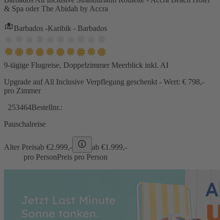
& Spa oder The Abidah by Accra
Barbados -Karibik - Barbados
9-tägige Flugreise, Doppelzimmer Meerblick inkl. AI
Upgrade auf All Inclusive Verpflegung geschenkt - Wert: € 798,-
pro Zimmer
253464
Bestellnr.:
Pauschalreise
Alter Preis
ab €
2.999,-
ab €
1.999,-
pro Person
Preis pro Person