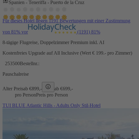
Spanien - Teneriffa - Puerto de la Cruz
Für dieses Hotel liegen 1191 Bewertungen mit einer Zustimmung
von 81% vor
(1191)
81%
8-tägige Flugreise, Doppelzimmer Premium inkl. AI
Kostenfreies Upgrade auf All Inclusive (Wert € 199.- pro Zimmer)
253500
Bestellnr.:
Pauschalreise
Alter Preis
ab €
899,-
ab €
699,-
pro Person
Preis pro Person
TUI BLUE Atlantic Hills - Adults Only Stil-Hotel