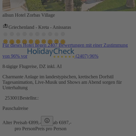
allsun Hotel Zorbas Village
Griechenland - Kreta - Anissaras
Für dieses Hotel liegen 2407 Bewertungen mit einer Zustimmung
von 96% vor
(2407)
96%
8-tägige Flugreise, DZ inkl. AI
Charmante Anlage im landestypischen, kretischen Dorfstil
Tagesanimation, Live-Musik und Shows am Abend sorgen für
Unterhaltung
253001
Bestellnr.:
Pauschalreise
Alter Preis
ab €
899,-
ab €
697,-
pro Person
Preis pro Person