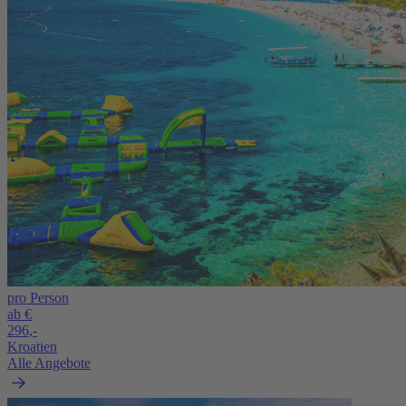
pro Person
ab €
296,-
Kroatien
Alle Angebote