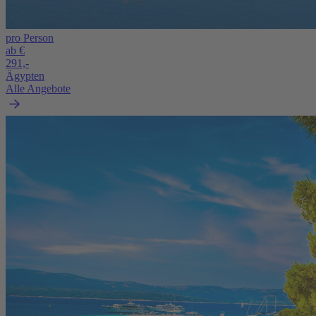
pro Person
ab €
291,-
Ägypten
Alle Angebote