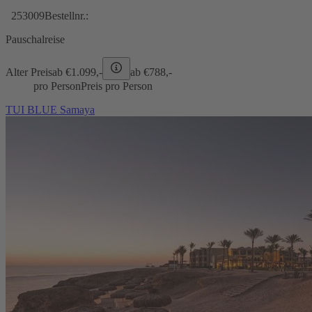
253009
Bestellnr.:
Pauschalreise
Alter Preis
ab €
1.099,-
ab €
788,-
pro Person
Preis pro Person
TUI BLUE Samaya