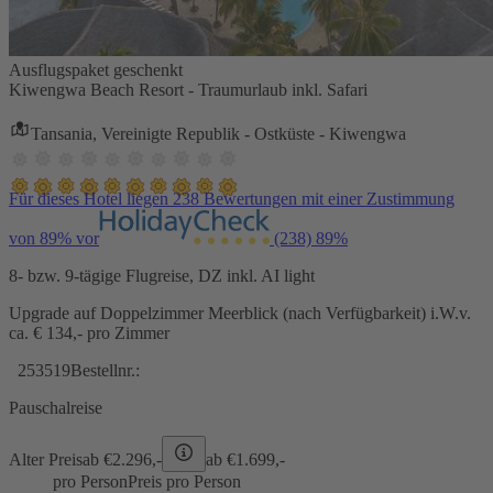
Ausflugspaket geschenkt
Kiwengwa Beach Resort - Traumurlaub inkl. Safari
Tansania, Vereinigte Republik - Ostküste - Kiwengwa
Für dieses Hotel liegen 238 Bewertungen mit einer Zustimmung
von 89% vor
(238)
89%
8- bzw. 9-tägige Flugreise, DZ inkl. AI light
Upgrade auf Doppelzimmer Meerblick (nach Verfügbarkeit) i.W.v.
ca. € 134,- pro Zimmer
253519
Bestellnr.:
Pauschalreise
Alter Preis
ab €
2.296,-
ab €
1.699,-
pro Person
Preis pro Person