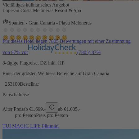
Vielfältiges kulinarisches Angebot
Lopesan Costa Meloneras Resort & Spa
Spanien - Gran Canaria - Playa Meloneras
Für dieses Hotel liegen 7805 Bewertungen mit einer Zustimmung
von 87% vor
(7805)
87%
8-tägige Flugreise, DZ inkl. HP
Einer der größten Wellness-Bereiche auf Gran Canaria
253100
Bestellnr.:
Pauschalreise
Alter Preis
ab €
1.699,-
ab €
1.005,-
pro Person
Preis pro Person
TUI MAGIC LIFE Plimmiri