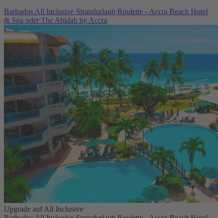
Barbados All Inclusive Strandurlaub Roulette - Accra Beach Hotel
& Spa oder The Abidah by Accra
Upgrade auf All Inclusive
Barbados All Inclusive Strandurlaub Roulette - Accra Beach Hotel