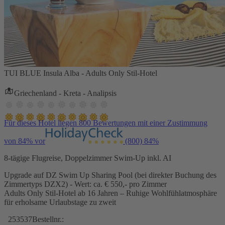
TUI BLUE Insula Alba - Adults Only Stil-Hotel
Griechenland - Kreta - Analipsis
Für dieses Hotel liegen 800 Bewertungen mit einer Zustimmung
von 84% vor
(800)
84%
8-tägige Flugreise, Doppelzimmer Swim-Up inkl. AI
Upgrade auf DZ Swim Up Sharing Pool (bei direkter Buchung des
Zimmertyps DZX2) - Wert: ca. € 550,- pro Zimmer
Adults Only Stil-Hotel ab 16 Jahren – Ruhige Wohlfühlatmosphäre
für erholsame Urlaubstage zu zweit
253537
Bestellnr.: