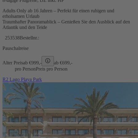
8-tägige Flugreise, DZ inkl. HP
Adults Only ab 16 Jahren – Perfekt für einen ruhigen und
erholsamen Urlaub
Traumhafter Panoramablick – Genießen Sie den Ausblick auf den
Atlantik und den Teide
253538
Bestellnr.:
Pauschalreise
Alter Preis
ab €
999,-
ab €
699,-
pro Person
Preis pro Person
R2 Lago Playa Park