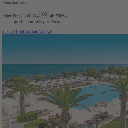
Pauschalreise
Alter Preis
ab €
833,-
ab €
666,-
pro Person
Preis pro Person
allsun Hotel Zorbas Village