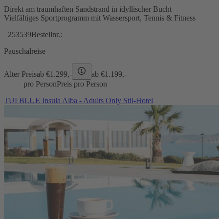
Direkt am traumhaften Sandstrand in idyllischer Bucht
Vielfältiges Sportprogramm mit Wassersport, Tennis & Fitness
253539
Bestellnr.:
Pauschalreise
Alter Preis
ab €
1.299,-
ab €
1.199,-
pro Person
Preis pro Person
TUI BLUE Insula Alba - Adults Only Stil-Hotel