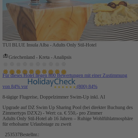
TUI BLUE Insula Alba - Adults Only Stil-Hotel
Griechenland - Kreta - Analipsis
Für dieses Hotel liegen 800 Bewertungen mit einer Zustimmung
von 84% vor
(800)
84%
8-tägige Flugreise, Doppelzimmer Swim-Up inkl. AI
Upgrade auf DZ Swim Up Sharing Pool (bei direkter Buchung des
Zimmertyps DZX2) - Wert: ca. € 550,- pro Zimmer
Adults Only Stil-Hotel ab 16 Jahren – Ruhige Wohlfühlatmosphäre
für erholsame Urlaubstage zu zweit
253537
Bestellnr.: