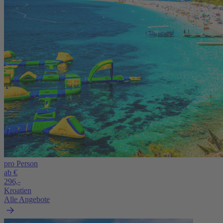
pro Person
ab €
296,-
Kroatien
Alle Angebote