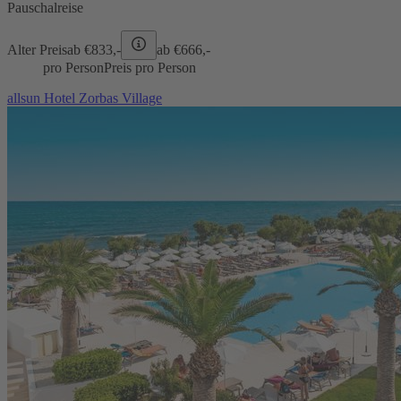
Pauschalreise
Alter Preis
ab €
833,-
ab €
666,-
pro Person
Preis pro Person
allsun Hotel Zorbas Village