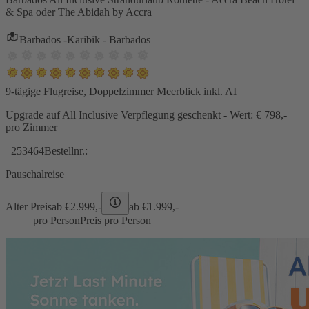
& Spa oder The Abidah by Accra
Barbados -Karibik - Barbados
9-tägige Flugreise, Doppelzimmer Meerblick inkl. AI
Upgrade auf All Inclusive Verpflegung geschenkt - Wert: € 798,-
pro Zimmer
253464
Bestellnr.:
Pauschalreise
Alter Preis
ab €
2.999,-
ab €
1.999,-
pro Person
Preis pro Person