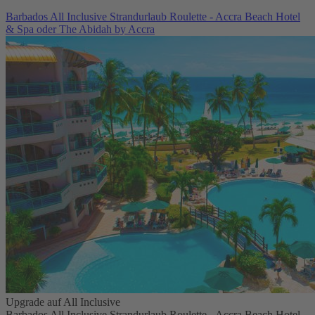
Barbados All Inclusive Strandurlaub Roulette - Accra Beach Hotel
& Spa oder The Abidah by Accra
Upgrade auf All Inclusive
Barbados All Inclusive Strandurlaub Roulette - Accra Beach Hotel