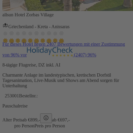
allsun Hotel Zorbas Village
Griechenland - Kreta - Anissaras
Für dieses Hotel liegen 2407 Bewertungen mit einer Zustimmung
von 96% vor
(2407)
96%
8-tägige Flugreise, DZ inkl. AI
Charmante Anlage im landestypischen, kretischen Dorfstil
Tagesanimation, Live-Musik und Shows am Abend sorgen für
Unterhaltung
253001
Bestellnr.:
Pauschalreise
Alter Preis
ab €
899,-
ab €
697,-
pro Person
Preis pro Person