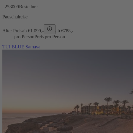
253009
Bestellnr.:
Pauschalreise
Alter Preis
ab €
1.099,-
ab €
788,-
pro Person
Preis pro Person
TUI BLUE Samaya