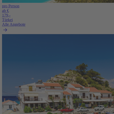
pro Person
ab €
179,-
Türkei
Alle Angebote