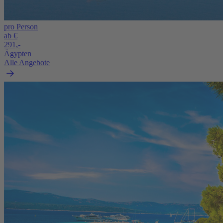
pro Person
ab €
291,-
Ägypten
Alle Angebote