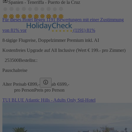
Spanien - Teneriffa - Puerto de la Cruz
Für dieses Hotel liegen 1191 Bewertungen mit einer Zustimmung
von 81% vor
(1191)
81%
8-tägige Flugreise, Doppelzimmer Premium inkl. AI
Kostenfreies Upgrade auf All Inclusive (Wert € 199.- pro Zimmer)
253500
Bestellnr.:
Pauschalreise
Alter Preis
ab €
899,-
ab €
699,-
pro Person
Preis pro Person
TUI BLUE Atlantic Hills - Adults Only Stil-Hotel