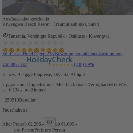
Ausflugspaket geschenkt
Kiwengwa Beach Resort - Traumurlaub inkl. Safari
Tansania, Vereinigte Republik - Ostküste - Kiwengwa
Für dieses Hotel liegen 238 Bewertungen mit einer Zustimmung
von 89% vor
(238)
89%
8- bzw. 9-tägige Flugreise, DZ inkl. AI light
Upgrade auf Doppelzimmer Meerblick (nach Verfügbarkeit) i.W.v.
ca. € 134,- pro Zimmer
253519
Bestellnr.:
Pauschalreise
Alter Preis
ab €
2.296,-
ab €
1.699,-
pro Person
Preis pro Person