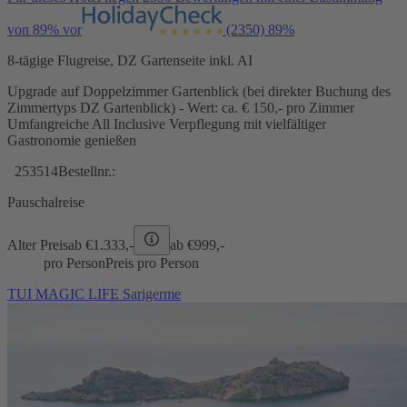
von 89% vor
(2350)
89%
8-tägige Flugreise, DZ Gartenseite inkl. AI
Upgrade auf Doppelzimmer Gartenblick (bei direkter Buchung des
Zimmertyps DZ Gartenblick) - Wert: ca. € 150,- pro Zimmer
Umfangreiche All Inclusive Verpflegung mit vielfältiger
Gastronomie genießen
253514
Bestellnr.:
Pauschalreise
Alter Preis
ab €
1.333,-
ab €
999,-
pro Person
Preis pro Person
TUI MAGIC LIFE Sarigerme