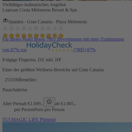
Vielfältiges kulinarisches Angebot
Lopesan Costa Meloneras Resort & Spa
Spanien - Gran Canaria - Playa Meloneras
Für dieses Hotel liegen 7805 Bewertungen mit einer Zustimmung
von 87% vor
(7805)
87%
8-tägige Flugreise, DZ inkl. HP
Einer der größten Wellness-Bereiche auf Gran Canaria
253100
Bestellnr.:
Pauschalreise
Alter Preis
ab €
1.699,-
ab €
1.005,-
pro Person
Preis pro Person
TUI MAGIC LIFE Plimmiri