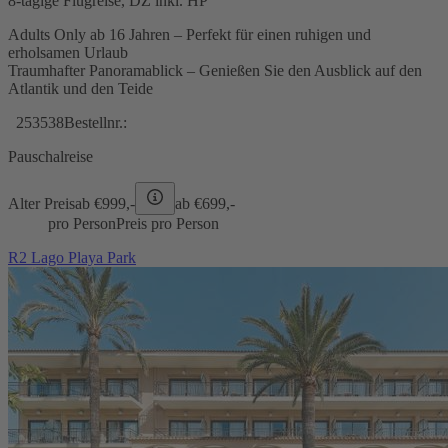
8-tägige Flugreise, DZ inkl. HP
Adults Only ab 16 Jahren – Perfekt für einen ruhigen und
erholsamen Urlaub
Traumhafter Panoramablick – Genießen Sie den Ausblick auf den
Atlantik und den Teide
253538
Bestellnr.:
Pauschalreise
Alter Preis
ab €
999,-
ab €
699,-
pro Person
Preis pro Person
R2 Lago Playa Park