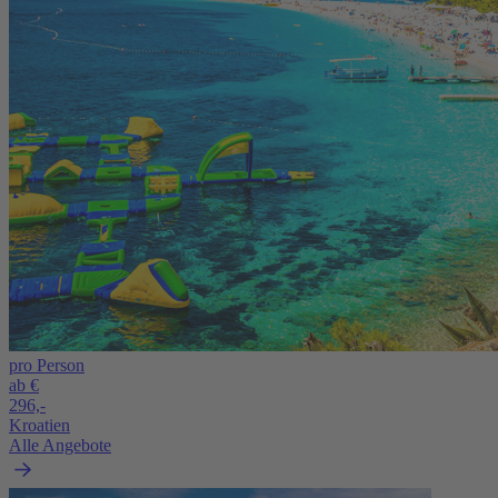
pro Person
ab €
296,-
Kroatien
Alle Angebote