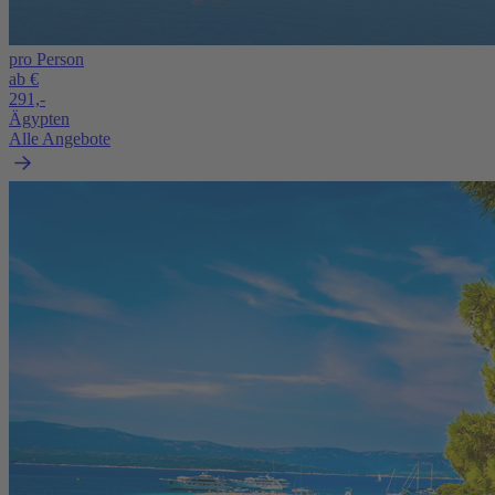
pro Person
ab €
291,-
Ägypten
Alle Angebote