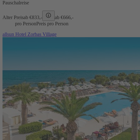
Pauschalreise
Alter Preis
ab €
833,-
ab €
666,-
pro Person
Preis pro Person
allsun Hotel Zorbas Village