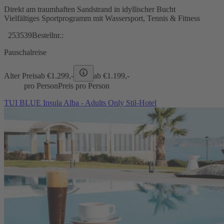
Direkt am traumhaften Sandstrand in idyllischer Bucht
Vielfältiges Sportprogramm mit Wassersport, Tennis & Fitness
253539
Bestellnr.:
Pauschalreise
Alter Preis
ab €
1.299,-
ab €
1.199,-
pro Person
Preis pro Person
TUI BLUE Insula Alba - Adults Only Stil-Hotel