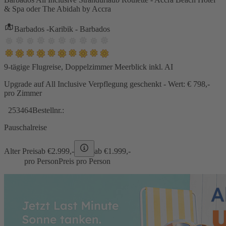
& Spa oder The Abidah by Accra
Barbados -Karibik - Barbados
9-tägige Flugreise, Doppelzimmer Meerblick inkl. AI
Upgrade auf All Inclusive Verpflegung geschenkt - Wert: € 798,-
pro Zimmer
253464
Bestellnr.:
Pauschalreise
Alter Preis
ab €
2.999,-
ab €
1.999,-
pro Person
Preis pro Person