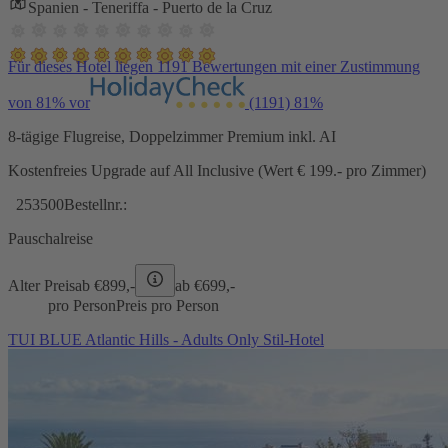
Spanien - Teneriffa - Puerto de la Cruz
Für dieses Hotel liegen 1191 Bewertungen mit einer Zustimmung
von 81% vor
(1191)
81%
8-tägige Flugreise, Doppelzimmer Premium inkl. AI
Kostenfreies Upgrade auf All Inclusive (Wert € 199.- pro Zimmer)
253500
Bestellnr.:
Pauschalreise
Alter Preis
ab €
899,-
ab €
699,-
pro Person
Preis pro Person
TUI BLUE Atlantic Hills - Adults Only Stil-Hotel