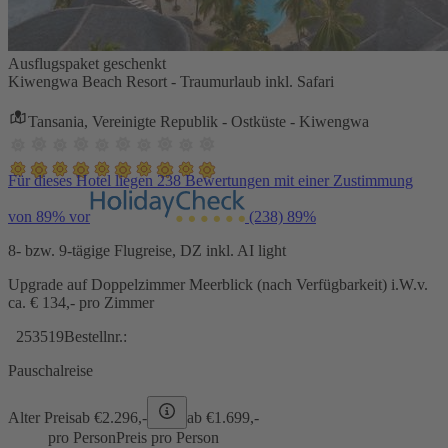
Ausflugspaket geschenkt
Kiwengwa Beach Resort - Traumurlaub inkl. Safari
Tansania, Vereinigte Republik - Ostküste - Kiwengwa
Für dieses Hotel liegen 238 Bewertungen mit einer Zustimmung
von 89% vor
(238)
89%
8- bzw. 9-tägige Flugreise, DZ inkl. AI light
Upgrade auf Doppelzimmer Meerblick (nach Verfügbarkeit) i.W.v.
ca. € 134,- pro Zimmer
253519
Bestellnr.:
Pauschalreise
Alter Preis
ab €
2.296,-
ab €
1.699,-
pro Person
Preis pro Person