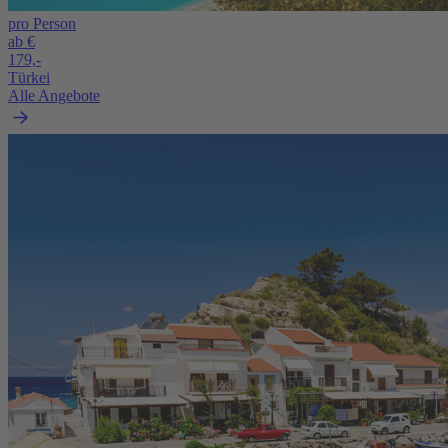
pro Person
ab €
179,-
Türkei
Alle Angebote