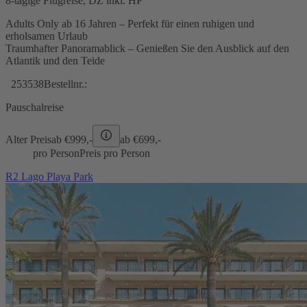
8-tägige Flugreise, DZ inkl. HP
Adults Only ab 16 Jahren – Perfekt für einen ruhigen und
erholsamen Urlaub
Traumhafter Panoramablick – Genießen Sie den Ausblick auf den
Atlantik und den Teide
253538
Bestellnr.:
Pauschalreise
Alter Preis
ab €
999,-
ab €
699,-
pro Person
Preis pro Person
R2 Lago Playa Park