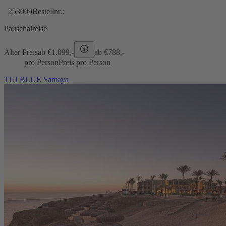
253009
Bestellnr.:
Pauschalreise
Alter Preis
ab €
1.099,-
ab €
788,-
pro Person
Preis pro Person
TUI BLUE Samaya