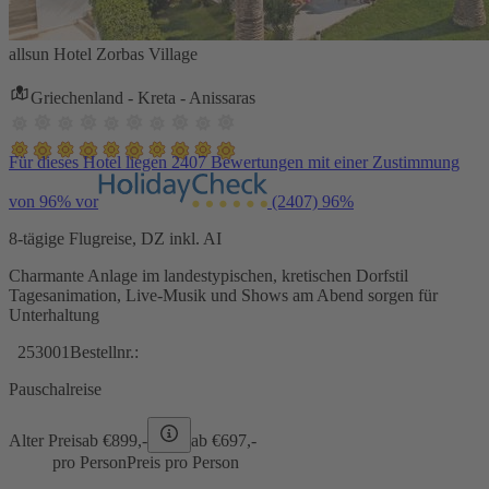
allsun Hotel Zorbas Village
Griechenland - Kreta - Anissaras
Für dieses Hotel liegen 2407 Bewertungen mit einer Zustimmung
von 96% vor
(2407)
96%
8-tägige Flugreise, DZ inkl. AI
Charmante Anlage im landestypischen, kretischen Dorfstil
Tagesanimation, Live-Musik und Shows am Abend sorgen für
Unterhaltung
253001
Bestellnr.:
Pauschalreise
Alter Preis
ab €
899,-
ab €
697,-
pro Person
Preis pro Person