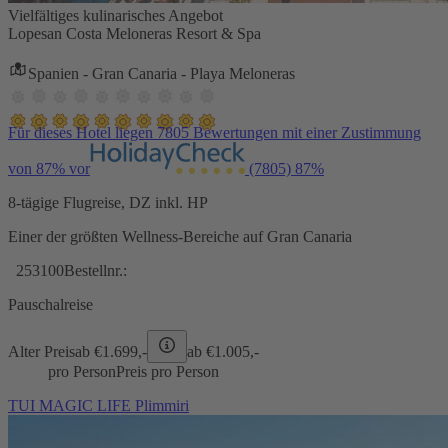
Vielfältiges kulinarisches Angebot
Lopesan Costa Meloneras Resort & Spa
Spanien - Gran Canaria - Playa Meloneras
Für dieses Hotel liegen 7805 Bewertungen mit einer Zustimmung
von 87% vor
(7805)
87%
8-tägige Flugreise, DZ inkl. HP
Einer der größten Wellness-Bereiche auf Gran Canaria
253100
Bestellnr.:
Pauschalreise
Alter Preis
ab €
1.699,-
ab €
1.005,-
pro Person
Preis pro Person
TUI MAGIC LIFE Plimmiri