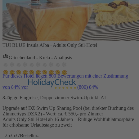
TUI BLUE Insula Alba - Adults Only Stil-Hotel
Griechenland - Kreta - Analipsis
Für dieses Hotel liegen 800 Bewertungen mit einer Zustimmung
von 84% vor
(800)
84%
8-tägige Flugreise, Doppelzimmer Swim-Up inkl. AI
Upgrade auf DZ Swim Up Sharing Pool (bei direkter Buchung des
Zimmertyps DZX2) - Wert: ca. € 550,- pro Zimmer
Adults Only Stil-Hotel ab 16 Jahren – Ruhige Wohlfühlatmosphäre
für erholsame Urlaubstage zu zweit
253537
Bestellnr.: