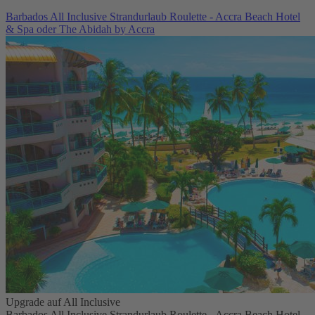
Barbados All Inclusive Strandurlaub Roulette - Accra Beach Hotel
& Spa oder The Abidah by Accra
Upgrade auf All Inclusive
Barbados All Inclusive Strandurlaub Roulette - Accra Beach Hotel