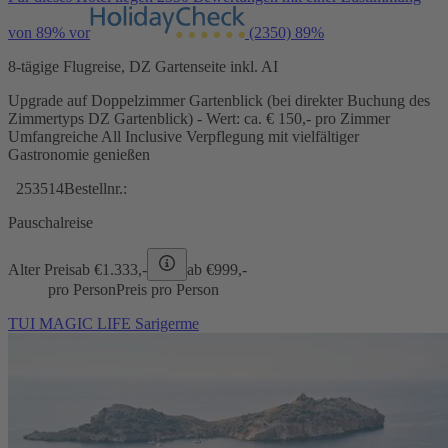
von 89% vor
(2350)
89%
8-tägige Flugreise, DZ Gartenseite inkl. AI
Upgrade auf Doppelzimmer Gartenblick (bei direkter Buchung des
Zimmertyps DZ Gartenblick) - Wert: ca. € 150,- pro Zimmer
Umfangreiche All Inclusive Verpflegung mit vielfältiger
Gastronomie genießen
253514
Bestellnr.:
Pauschalreise
Alter Preis
ab €
1.333,-
ab €
999,-
pro Person
Preis pro Person
TUI MAGIC LIFE Sarigerme