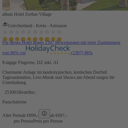
allsun Hotel Zorbas Village
Griechenland - Kreta - Anissaras
Für dieses Hotel liegen 2397 Bewertungen mit einer Zustimmung
von 96% vor
(2397)
96%
8-tägige Flugreise, DZ inkl. AI
Charmante Anlage im landestypischen, kretischen Dorfstil
Tagesanimation, Live-Musik und Shows am Abend sorgen für
Unterhaltung
253001
Bestellnr.:
Pauschalreise
Alter Preis
ab €
899,-
ab €
697,-
pro Person
Preis pro Person