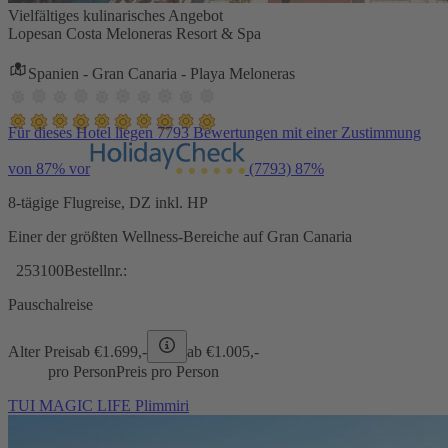
Vielfältiges kulinarisches Angebot
Lopesan Costa Meloneras Resort & Spa
Spanien - Gran Canaria - Playa Meloneras
Für dieses Hotel liegen 7793 Bewertungen mit einer Zustimmung
von 87% vor
(7793)
87%
8-tägige Flugreise, DZ inkl. HP
Einer der größten Wellness-Bereiche auf Gran Canaria
253100
Bestellnr.:
Pauschalreise
Alter Preis
ab €
1.699,-
ab €
1.005,-
pro Person
Preis pro Person
TUI MAGIC LIFE Plimmiri