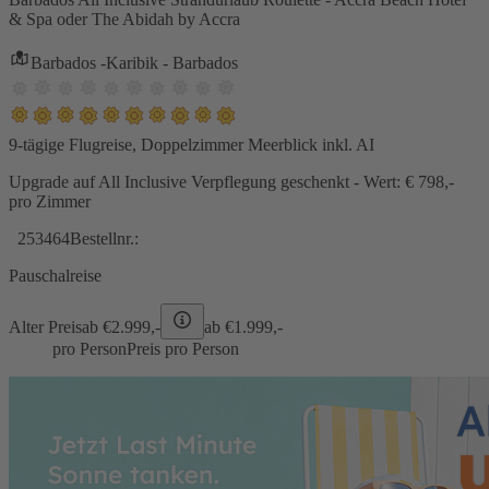
& Spa oder The Abidah by Accra
Barbados -Karibik - Barbados
9-tägige Flugreise, Doppelzimmer Meerblick inkl. AI
Upgrade auf All Inclusive Verpflegung geschenkt - Wert: € 798,-
pro Zimmer
253464
Bestellnr.:
Pauschalreise
Alter Preis
ab €
2.999,-
ab €
1.999,-
pro Person
Preis pro Person