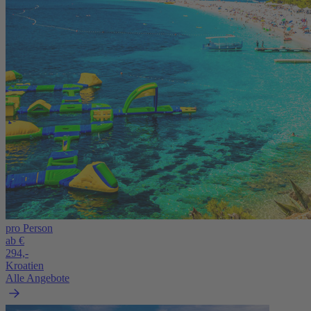
pro Person
ab €
294,-
Kroatien
Alle Angebote