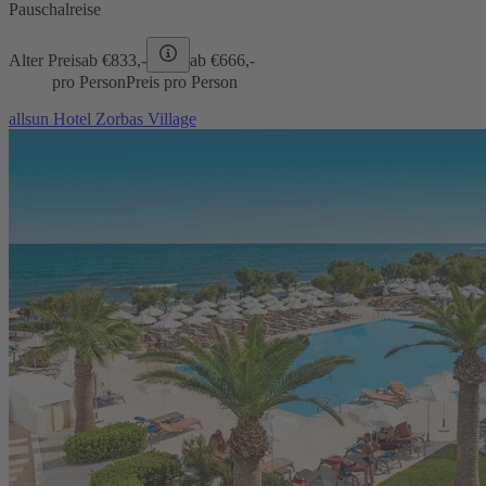
Pauschalreise
Alter Preis
ab €
833,-
ab €
666,-
pro Person
Preis pro Person
allsun Hotel Zorbas Village