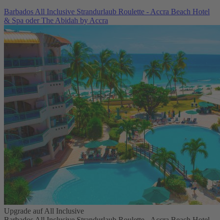
Barbados All Inclusive Strandurlaub Roulette - Accra Beach Hotel
& Spa oder The Abidah by Accra
Upgrade auf All Inclusive
Barbados All Inclusive Strandurlaub Roulette - Accra Beach Hotel