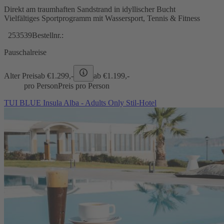
Direkt am traumhaften Sandstrand in idyllischer Bucht
Vielfältiges Sportprogramm mit Wassersport, Tennis & Fitness
253539
Bestellnr.:
Pauschalreise
Alter Preis
ab €
1.299,-
ab €
1.199,-
pro Person
Preis pro Person
TUI BLUE Insula Alba - Adults Only Stil-Hotel