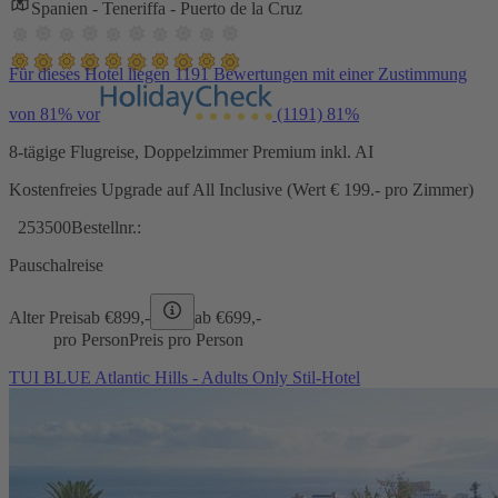
Spanien - Teneriffa - Puerto de la Cruz
Für dieses Hotel liegen 1191 Bewertungen mit einer Zustimmung
von 81% vor
(1191)
81%
8-tägige Flugreise, Doppelzimmer Premium inkl. AI
Kostenfreies Upgrade auf All Inclusive (Wert € 199.- pro Zimmer)
253500
Bestellnr.:
Pauschalreise
Alter Preis
ab €
899,-
ab €
699,-
pro Person
Preis pro Person
TUI BLUE Atlantic Hills - Adults Only Stil-Hotel