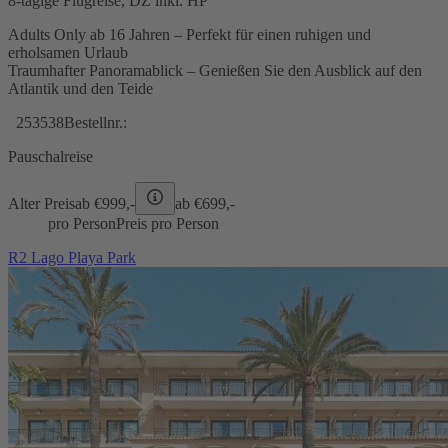
8-tägige Flugreise, DZ inkl. HP
Adults Only ab 16 Jahren – Perfekt für einen ruhigen und
erholsamen Urlaub
Traumhafter Panoramablick – Genießen Sie den Ausblick auf den
Atlantik und den Teide
253538
Bestellnr.:
Pauschalreise
Alter Preis
ab €
999,-
ab €
699,-
pro Person
Preis pro Person
R2 Lago Playa Park