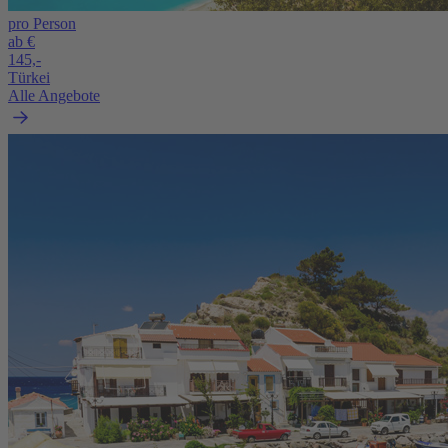
pro Person
ab €
145,-
Türkei
Alle Angebote