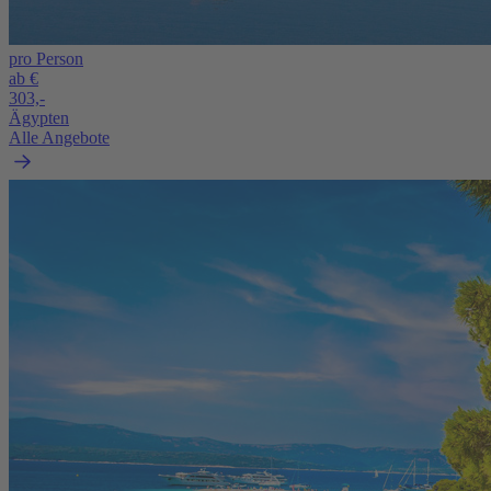
pro Person
ab €
303,-
Ägypten
Alle Angebote