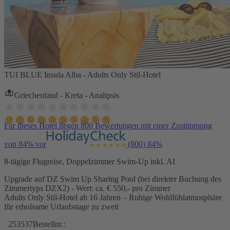
TUI BLUE Insula Alba - Adults Only Stil-Hotel
Griechenland - Kreta - Analipsis
Für dieses Hotel liegen 800 Bewertungen mit einer Zustimmung
von 84% vor
(800)
84%
8-tägige Flugreise, Doppelzimmer Swim-Up inkl. AI
Upgrade auf DZ Swim Up Sharing Pool (bei direkter Buchung des
Zimmertyps DZX2) - Wert: ca. € 550,- pro Zimmer
Adults Only Stil-Hotel ab 16 Jahren – Ruhige Wohlfühlatmosphäre
für erholsame Urlaubstage zu zweit
253537
Bestellnr.: