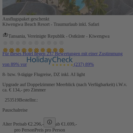
Ausflugspaket geschenkt
Kiwengwa Beach Resort - Traumurlaub inkl. Safari
Tansania, Vereinigte Republik - Ostküste - Kiwengwa
Für dieses Hotel liegen 237 Bewertungen mit einer Zustimmung
von 89% vor
(237)
89%
8- bzw. 9-tägige Flugreise, DZ inkl. AI light
Upgrade auf Doppelzimmer Meerblick (nach Verfügbarkeit) i.W.v.
ca. € 134,- pro Zimmer
253519
Bestellnr.:
Pauschalreise
Alter Preis
ab €
2.296,-
ab €
1.699,-
pro Person
Preis pro Person