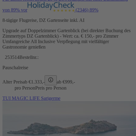
von 89% vor
(2346)
89%
8-tägige Flugreise, DZ Gartenseite inkl. AI
Upgrade auf Doppelzimmer Gartenblick (bei direkter Buchung des
Zimmertyps DZ Gartenblick) - Wert: ca. € 150,- pro Zimmer
Umfangreiche All Inclusive Verpflegung mit vielfältiger
Gastronomie genießen
253514
Bestellnr.:
Pauschalreise
Alter Preis
ab €
1.333,-
ab €
999,-
pro Person
Preis pro Person
TUI MAGIC LIFE Sarigerme