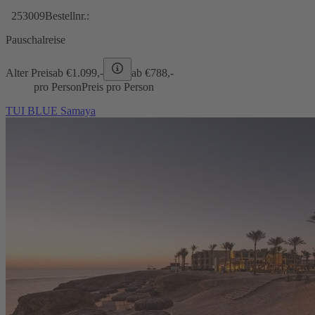
253009
Bestellnr.:
Pauschalreise
Alter Preis
ab €
1.099,-
ab €
788,-
pro Person
Preis pro Person
TUI BLUE Samaya