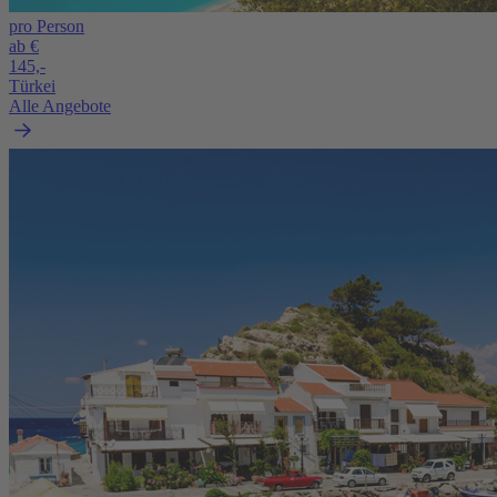
pro Person
ab €
145,-
Türkei
Alle Angebote