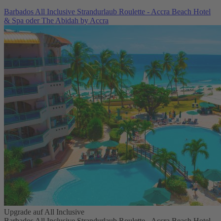
Barbados All Inclusive Strandurlaub Roulette - Accra Beach Hotel
& Spa oder The Abidah by Accra
Upgrade auf All Inclusive
Barbados All Inclusive Strandurlaub Roulette - Accra Beach Hotel