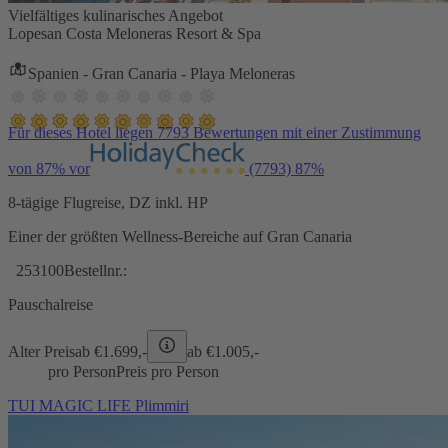
Vielfältiges kulinarisches Angebot
Lopesan Costa Meloneras Resort & Spa
Spanien - Gran Canaria - Playa Meloneras
Für dieses Hotel liegen 7793 Bewertungen mit einer Zustimmung
von 87% vor
(7793)
87%
8-tägige Flugreise, DZ inkl. HP
Einer der größten Wellness-Bereiche auf Gran Canaria
253100
Bestellnr.:
Pauschalreise
Alter Preis
ab €
1.699,-
ab €
1.005,-
pro Person
Preis pro Person
TUI MAGIC LIFE Plimmiri