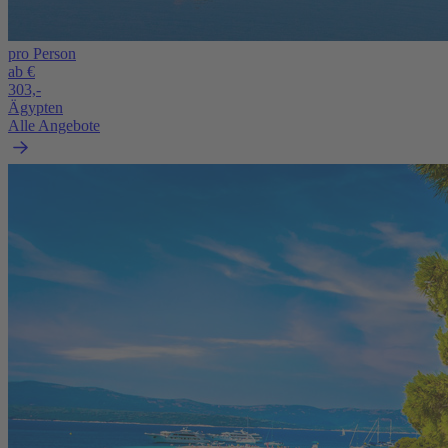
pro Person
ab €
303,-
Ägypten
Alle Angebote