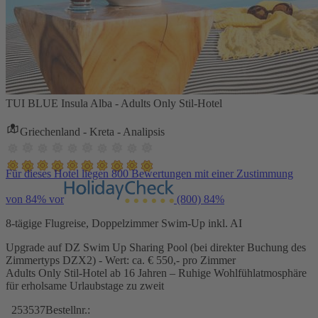
TUI BLUE Insula Alba - Adults Only Stil-Hotel
Griechenland - Kreta - Analipsis
Für dieses Hotel liegen 800 Bewertungen mit einer Zustimmung
von 84% vor
(800)
84%
8-tägige Flugreise, Doppelzimmer Swim-Up inkl. AI
Upgrade auf DZ Swim Up Sharing Pool (bei direkter Buchung des
Zimmertyps DZX2) - Wert: ca. € 550,- pro Zimmer
Adults Only Stil-Hotel ab 16 Jahren – Ruhige Wohlfühlatmosphäre
für erholsame Urlaubstage zu zweit
253537
Bestellnr.: