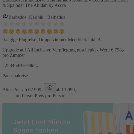
& Spa oder The Abidah by Accra
Barbados -Karibik - Barbados
9-tägige Flugreise, Doppelzimmer Meerblick inkl. AI
Upgrade auf All Inclusive Verpflegung geschenkt - Wert: € 798,-
pro Zimmer
253464
Bestellnr.:
Pauschalreise
Alter Preis
ab €
2.999,-
ab €
1.999,-
pro Person
Preis pro Person