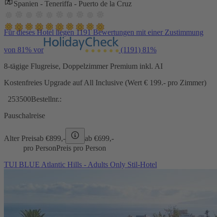
Spanien - Teneriffa - Puerto de la Cruz
Für dieses Hotel liegen 1191 Bewertungen mit einer Zustimmung
von 81% vor
(1191)
81%
8-tägige Flugreise, Doppelzimmer Premium inkl. AI
Kostenfreies Upgrade auf All Inclusive (Wert € 199.- pro Zimmer)
253500
Bestellnr.:
Pauschalreise
Alter Preis
ab €
899,-
ab €
699,-
pro Person
Preis pro Person
TUI BLUE Atlantic Hills - Adults Only Stil-Hotel