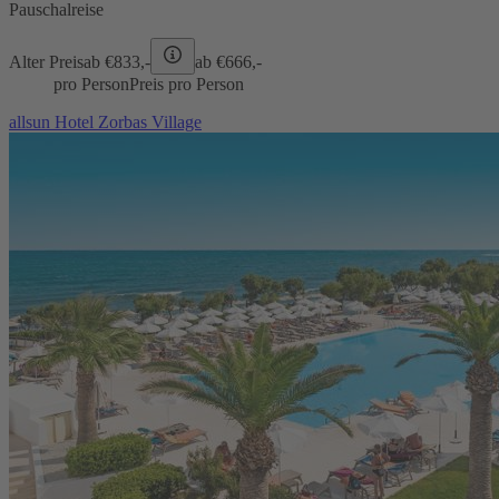
Pauschalreise
Alter Preis
ab €
833,-
ab €
666,-
pro Person
Preis pro Person
allsun Hotel Zorbas Village