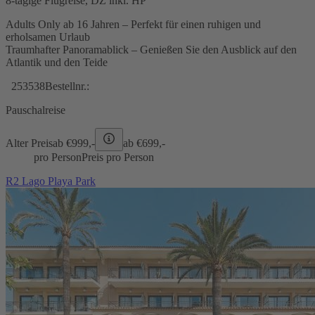
8-tägige Flugreise, DZ inkl. HP
Adults Only ab 16 Jahren – Perfekt für einen ruhigen und
erholsamen Urlaub
Traumhafter Panoramablick – Genießen Sie den Ausblick auf den
Atlantik und den Teide
253538
Bestellnr.:
Pauschalreise
Alter Preis
ab €
999,-
ab €
699,-
pro Person
Preis pro Person
R2 Lago Playa Park