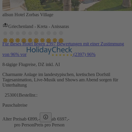
allsun Hotel Zorbas Village
Griechenland - Kreta - Anissaras
Für dieses Hotel liegen 2397 Bewertungen mit einer Zustimmung
von 96% vor
(2397)
96%
8-tägige Flugreise, DZ inkl. AI
Charmante Anlage im landestypischen, kretischen Dorfstil
Tagesanimation, Live-Musik und Shows am Abend sorgen für
Unterhaltung
253001
Bestellnr.:
Pauschalreise
Alter Preis
ab €
899,-
ab €
697,-
pro Person
Preis pro Person