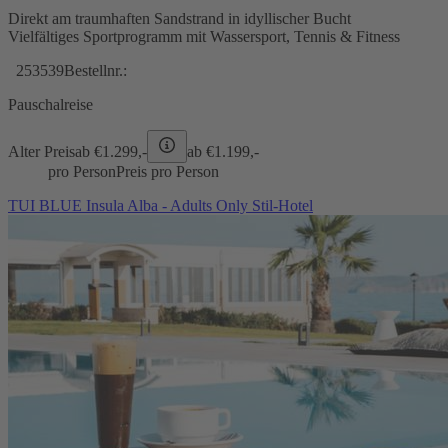
Direkt am traumhaften Sandstrand in idyllischer Bucht
Vielfältiges Sportprogramm mit Wassersport, Tennis & Fitness
253539
Bestellnr.:
Pauschalreise
Alter Preis
ab €
1.299,-
ab €
1.199,-
pro Person
Preis pro Person
TUI BLUE Insula Alba - Adults Only Stil-Hotel