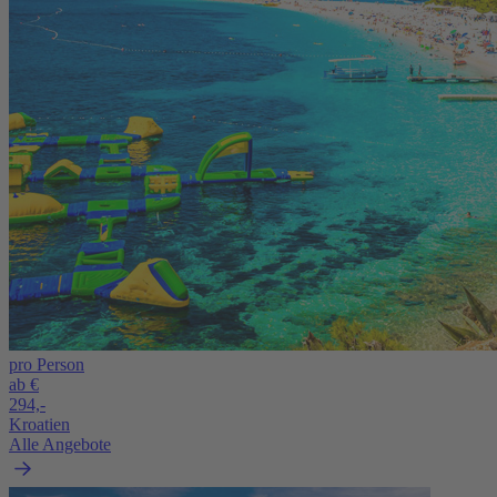
pro Person
ab €
294,-
Kroatien
Alle Angebote