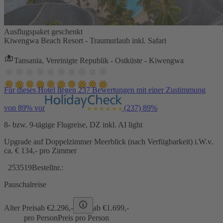
Ausflugspaket geschenkt
Kiwengwa Beach Resort - Traumurlaub inkl. Safari
Tansania, Vereinigte Republik - Ostküste - Kiwengwa
Für dieses Hotel liegen 237 Bewertungen mit einer Zustimmung
von 89% vor
(237)
89%
8- bzw. 9-tägige Flugreise, DZ inkl. AI light
Upgrade auf Doppelzimmer Meerblick (nach Verfügbarkeit) i.W.v.
ca. € 134,- pro Zimmer
253519
Bestellnr.:
Pauschalreise
Alter Preis
ab €
2.296,-
ab €
1.699,-
pro Person
Preis pro Person