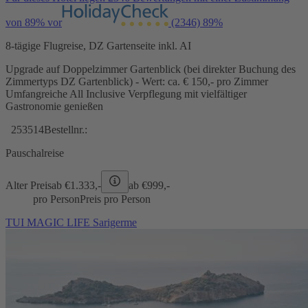
von 89% vor
(2346)
89%
8-tägige Flugreise, DZ Gartenseite inkl. AI
Upgrade auf Doppelzimmer Gartenblick (bei direkter Buchung des
Zimmertyps DZ Gartenblick) - Wert: ca. € 150,- pro Zimmer
Umfangreiche All Inclusive Verpflegung mit vielfältiger
Gastronomie genießen
253514
Bestellnr.:
Pauschalreise
Alter Preis
ab €
1.333,-
ab €
999,-
pro Person
Preis pro Person
TUI MAGIC LIFE Sarigerme