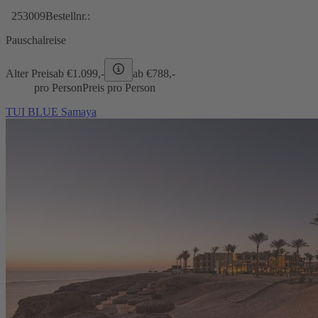
253009
Bestellnr.:
Pauschalreise
Alter Preis
ab €
1.099,-
ab €
788,-
pro Person
Preis pro Person
TUI BLUE Samaya