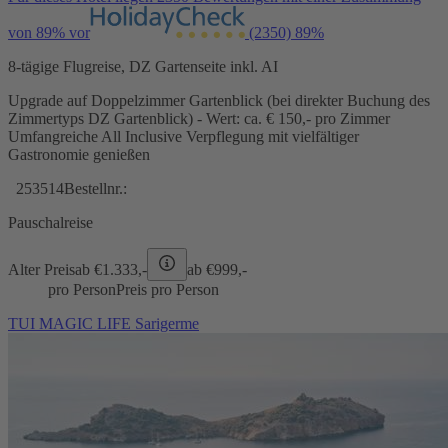
von 89% vor
(2350)
89%
8-tägige Flugreise, DZ Gartenseite inkl. AI
Upgrade auf Doppelzimmer Gartenblick (bei direkter Buchung des
Zimmertyps DZ Gartenblick) - Wert: ca. € 150,- pro Zimmer
Umfangreiche All Inclusive Verpflegung mit vielfältiger
Gastronomie genießen
253514
Bestellnr.:
Pauschalreise
Alter Preis
ab €
1.333,-
ab €
999,-
pro Person
Preis pro Person
TUI MAGIC LIFE Sarigerme