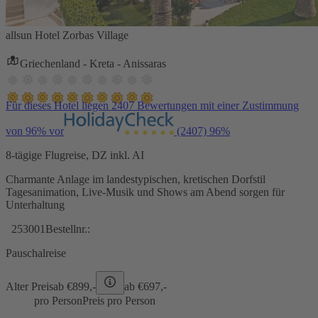
allsun Hotel Zorbas Village
Griechenland - Kreta - Anissaras
Für dieses Hotel liegen 2407 Bewertungen mit einer Zustimmung
von 96% vor
(2407)
96%
8-tägige Flugreise, DZ inkl. AI
Charmante Anlage im landestypischen, kretischen Dorfstil
Tagesanimation, Live-Musik und Shows am Abend sorgen für
Unterhaltung
253001
Bestellnr.:
Pauschalreise
Alter Preis
ab €
899,-
ab €
697,-
pro Person
Preis pro Person