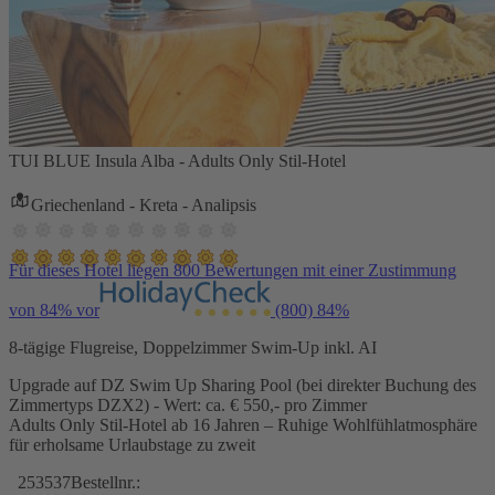
TUI BLUE Insula Alba - Adults Only Stil-Hotel
Griechenland - Kreta - Analipsis
Für dieses Hotel liegen 800 Bewertungen mit einer Zustimmung
von 84% vor
(800)
84%
8-tägige Flugreise, Doppelzimmer Swim-Up inkl. AI
Upgrade auf DZ Swim Up Sharing Pool (bei direkter Buchung des
Zimmertyps DZX2) - Wert: ca. € 550,- pro Zimmer
Adults Only Stil-Hotel ab 16 Jahren – Ruhige Wohlfühlatmosphäre
für erholsame Urlaubstage zu zweit
253537
Bestellnr.: