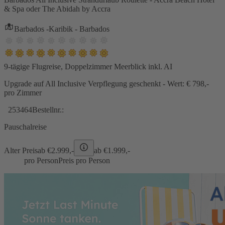
& Spa oder The Abidah by Accra
Barbados -Karibik - Barbados
9-tägige Flugreise, Doppelzimmer Meerblick inkl. AI
Upgrade auf All Inclusive Verpflegung geschenkt - Wert: € 798,-
pro Zimmer
253464
Bestellnr.:
Pauschalreise
Alter Preis
ab €
2.999,-
ab €
1.999,-
pro Person
Preis pro Person