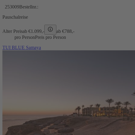
253009
Bestellnr.:
Pauschalreise
Alter Preis
ab €
1.099,-
ab €
788,-
pro Person
Preis pro Person
TUI BLUE Samaya