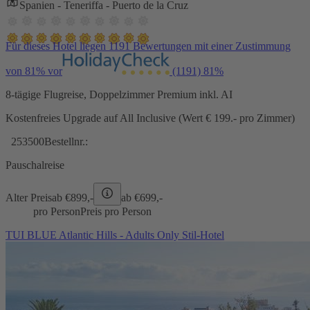
Spanien - Teneriffa - Puerto de la Cruz
Für dieses Hotel liegen 1191 Bewertungen mit einer Zustimmung
von 81% vor
(1191)
81%
8-tägige Flugreise, Doppelzimmer Premium inkl. AI
Kostenfreies Upgrade auf All Inclusive (Wert € 199.- pro Zimmer)
253500
Bestellnr.:
Pauschalreise
Alter Preis
ab €
899,-
ab €
699,-
pro Person
Preis pro Person
TUI BLUE Atlantic Hills - Adults Only Stil-Hotel