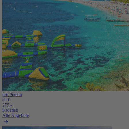
pro Person
ab €
275,-
Kroatien
Alle Angebote