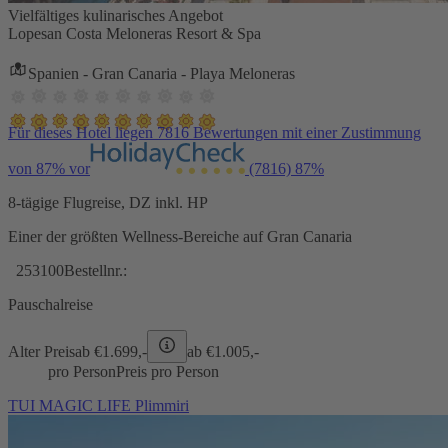
Vielfältiges kulinarisches Angebot
Lopesan Costa Meloneras Resort & Spa
Spanien - Gran Canaria - Playa Meloneras
Für dieses Hotel liegen 7816 Bewertungen mit einer Zustimmung
von 87% vor
(7816)
87%
8-tägige Flugreise, DZ inkl. HP
Einer der größten Wellness-Bereiche auf Gran Canaria
253100
Bestellnr.:
Pauschalreise
Alter Preis
ab €
1.699,-
ab €
1.005,-
pro Person
Preis pro Person
TUI MAGIC LIFE Plimmiri