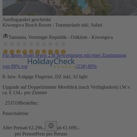
Ausflugspaket geschenkt
Kiwengwa Beach Resort - Traumurlaub inkl. Safari
Tansania, Vereinigte Republik - Ostküste - Kiwengwa
Für dieses Hotel liegen 238 Bewertungen mit einer Zustimmung
von 89% vor
(238)
89%
8- bzw. 9-tägige Flugreise, DZ inkl. AI light
Upgrade auf Doppelzimmer Meerblick (nach Verfügbarkeit) i.W.v.
ca. € 134,- pro Zimmer
253519
Bestellnr.:
Pauschalreise
Alter Preis
ab €
2.296,-
ab €
1.699,-
pro Person
Preis pro Person