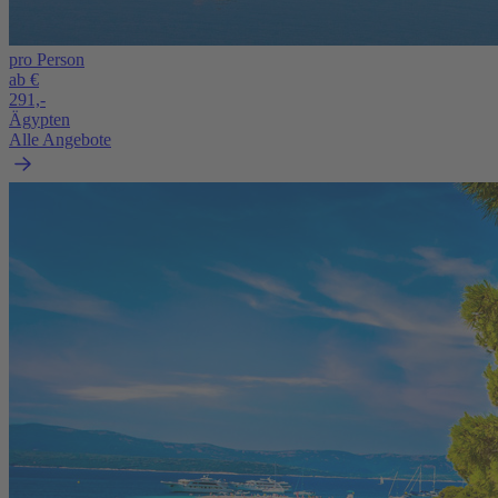
pro Person
ab €
291,-
Ägypten
Alle Angebote