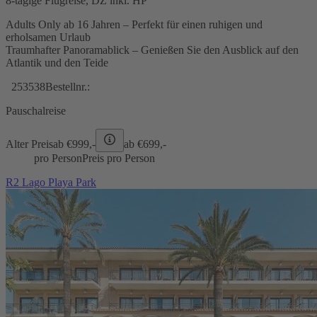
8-tägige Flugreise, DZ inkl. HP
Adults Only ab 16 Jahren – Perfekt für einen ruhigen und
erholsamen Urlaub
Traumhafter Panoramablick – Genießen Sie den Ausblick auf den
Atlantik und den Teide
253538
Bestellnr.:
Pauschalreise
Alter Preis
ab €
999,-
ab €
699,-
pro Person
Preis pro Person
R2 Lago Playa Park