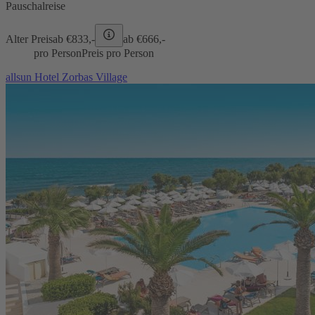
Pauschalreise
Alter Preis
ab €
833,-
ab €
666,-
pro Person
Preis pro Person
allsun Hotel Zorbas Village