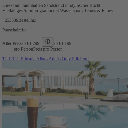
Direkt am traumhaften Sandstrand in idyllischer Bucht
Vielfältiges Sportprogramm mit Wassersport, Tennis & Fitness
253539
Bestellnr.:
Pauschalreise
Alter Preis
ab €
1.299,-
ab €
1.199,-
pro Person
Preis pro Person
TUI BLUE Insula Alba - Adults Only Stil-Hotel