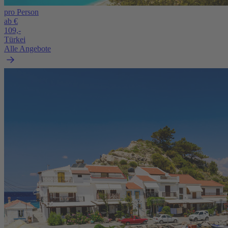
pro Person
ab €
109,-
Türkei
Alle Angebote