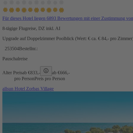
Für dieses Hotel liegen 6893 Bewertungen mit einer Zustimmung vo
8-tägige Flugreise, DZ inkl. AI
Upgrade auf Doppelzimmer Poolblick (Wert: € ca. € 84,- pro Zimmer) 
253504
Bestellnr.:
Pauschalreise
Alter Preis
ab €
833,-
ab €
666,-
pro Person
Preis pro Person
allsun Hotel Zorbas Village