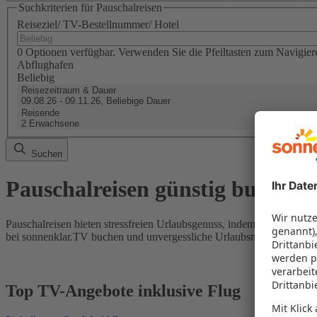
Suchkriterien für Pauschalreisen
Reiseziel/ TV-Bestellnummer/ Hotel
0 Optionen verfügbar. Verwenden Sie die Pfeiltasten zum Navigier
Abflughafen
Beliebig
Reisezeitraum & Dauer
09.08.26 - 09.11.26, Beliebige Dauer
Reisende
2 Erwachsene
Suchen
Pauschalreisen günstig buchen
Pauschalreisen bieten stressfreien Urlaubsgenuss, indem Flug und Hot
bei sonnenklar.TV buchen und unvergessliche Urlaubsmomente erleb
Top TV-Angebote inklusive Flug