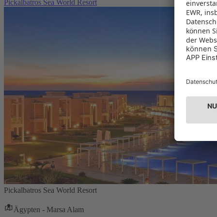
Pickalbatros Sea World Resort
Pickalbatros Sea World Resort
Ägypten - Marsa Alam