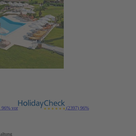
n 96% vor
(2397)
96%
altung