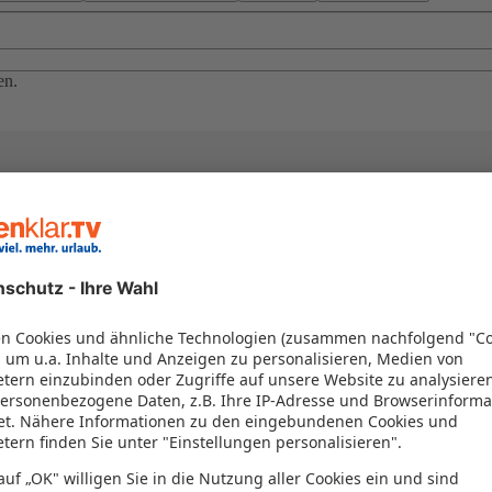
en.
el in einem Paket kombiniert werden – das spart Zeit und Geld. Nutzen 
en!