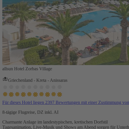
allsun Hotel Zorbas Village
Griechenland - Kreta - Anissaras
Für dieses Hotel liegen 2397 Bewertungen mit einer Zustimmung vo
8-tägige Flugreise, DZ inkl. AI
Charmante Anlage im landestypischen, kretischen Dorfstil
Tagesanimation, Live-Musik und Shows am Abend sorgen für Unterh