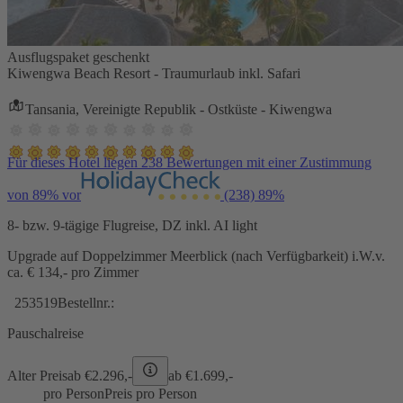
Ausflugspaket geschenkt
Kiwengwa Beach Resort - Traumurlaub inkl. Safari
Tansania, Vereinigte Republik - Ostküste - Kiwengwa
Für dieses Hotel liegen 238 Bewertungen mit einer Zustimmung
von 89% vor
(238)
89%
8- bzw. 9-tägige Flugreise, DZ inkl. AI light
Upgrade auf Doppelzimmer Meerblick (nach Verfügbarkeit) i.W.v.
ca. € 134,- pro Zimmer
253519
Bestellnr.:
Pauschalreise
Alter Preis
ab €
2.296,-
ab €
1.699,-
pro Person
Preis pro Person