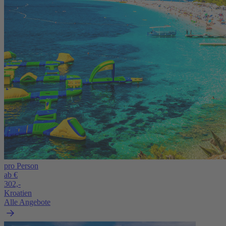
pro Person
ab €
302,-
Kroatien
Alle Angebote