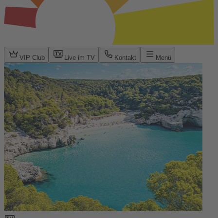
VIP Club
Live im TV
Kontakt
Menü